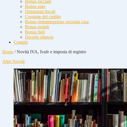
Bonus facciate
Bonus auto
Detrazioni fiscali
Cessione del credito
Bonus ristrutturazione seconda casa
Bonus mobili
Bonus figli
Decreto rilancio
Contatti
Home
/
Novità IVA, Ivafe e imposta di registro
Altre Novità