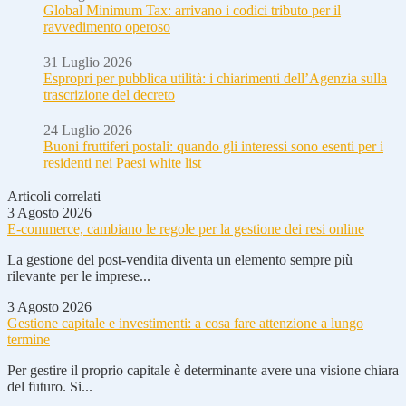
Global Minimum Tax: arrivano i codici tributo per il
ravvedimento operoso
31 Luglio 2026
Espropri per pubblica utilità: i chiarimenti dell’Agenzia sulla
trascrizione del decreto
24 Luglio 2026
Buoni fruttiferi postali: quando gli interessi sono esenti per i
residenti nei Paesi white list
Articoli correlati
3 Agosto 2026
E-commerce, cambiano le regole per la gestione dei resi online
La gestione del post-vendita diventa un elemento sempre più
rilevante per le imprese...
3 Agosto 2026
Gestione capitale e investimenti: a cosa fare attenzione a lungo
termine
Per gestire il proprio capitale è determinante avere una visione chiara
del futuro. Si...