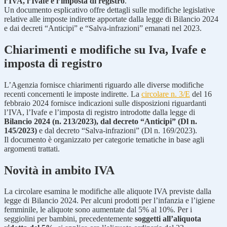
l’IVA, l’Ivafe e l’imposta di registro
.
Un documento esplicativo offre dettagli sulle modifiche legislative
relative alle imposte indirette apportate dalla legge di Bilancio 2024
e dai decreti “Anticipi” e “Salva-infrazioni” emanati nel 2023.
Chiarimenti e modifiche su Iva, Ivafe e
imposta di registro
L’Agenzia fornisce chiarimenti riguardo alle diverse modifiche
recenti concernenti le imposte indirette. La
circolare n. 3/E
del 16
febbraio 2024 fornisce indicazioni sulle disposizioni riguardanti
l’IVA, l’Ivafe e l’imposta di registro introdotte dalla legge di
Bilancio 2024 (n. 213/2023), dal decreto “Anticipi” (Dl n.
145/2023)
e dal decreto “Salva-infrazioni” (Dl n. 169/2023).
Il documento è organizzato per categorie tematiche in base agli
argomenti trattati.
Novità in ambito IVA
La circolare esamina le modifiche alle aliquote IVA previste dalla
legge di Bilancio 2024. Per alcuni prodotti per l’infanzia e l’igiene
femminile, le aliquote sono aumentate dal 5% al 10%. Per i
seggiolini per bambini, precedentemente
soggetti all’aliquota