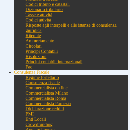
Codici tributo e catastali
Dizionario tributario
Tasse e attività
Codici attività
Risposte agli interpelli e alle istanze di consulenza
giuridica
Ritenute
Ammortamento
Circolari
Principi Contabili
Risoluzioni
Principi contabili internazionali
Faq
Consulenza Fiscale
Regime forfettario
Consulenza fiscale
Commercialista on line
Commercialista Milano
Commercialista Roma
Commercialista Pomezia
Dichiarazione redditi
PMI
Enti Locali
Crowdfunding
Avviare impresa