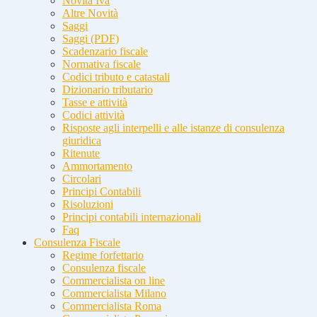
Novità Iva
Altre Novità
Saggi
Saggi (PDF)
Scadenzario fiscale
Normativa fiscale
Codici tributo e catastali
Dizionario tributario
Tasse e attività
Codici attività
Risposte agli interpelli e alle istanze di consulenza
giuridica
Ritenute
Ammortamento
Circolari
Principi Contabili
Risoluzioni
Principi contabili internazionali
Faq
Consulenza Fiscale
Regime forfettario
Consulenza fiscale
Commercialista on line
Commercialista Milano
Commercialista Roma