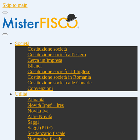
Skip to main
Società
Costituzione società
Costituzione società all’estero
Cerca un’impresa
Bilanci
Costituzione società Ltd Inglese
Costituzione società in Romania
Costituzione società alle Canarie
Convenzioni
Utilità
Attualità
Novità Irpef – Ires
Novità Iva
Altre Novità
Saggi
Saggi (PDF)
Scadenzario fiscale
Normativa fiscale