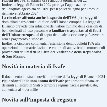
ridotta del 5%
, si applica ora l’aliquota ordinaria del 22
Inoltre, la legge di Bilancio 2024 proroga l’applicazione
dell’aliquota agevolata del 10% per il pellet di legno per i mesi di
gennaio e febbraio 2024.
La
circolare affronta anche lo sgravio dell’IVA
per i soggetti
domiciliati e residenti al di fuori dell’Unione europea. La legge di
Bilancio prevede una riduzione del valore minimo delle cessioni di
beni destinati all’uso personale o
familiare trasportati al di fuori
dell’Unione europea
, al di sopra del quale la cessione può avvenire
senza pagamento d’imposta.
Inoltre, la circolare commenta l’estensione degli obblighi IVA alle
operazioni di immatricolazione e voltura di autoveicoli e motoveicoli
provenienti da
Stati della Città del Vaticano e della Repubblica
di San Marino
.
Novità in materia di Ivafe
Il documento illustra le novità introdotte dalla legge di Bilancio 2024
riguardanti l’aliquota annua dell’Ivafe
per i prodotti finanziari
detenuti all’estero in Stati o territori a regime fiscale privilegiato,
aumentata al 4 per mille
Novità sull’imposta di registro