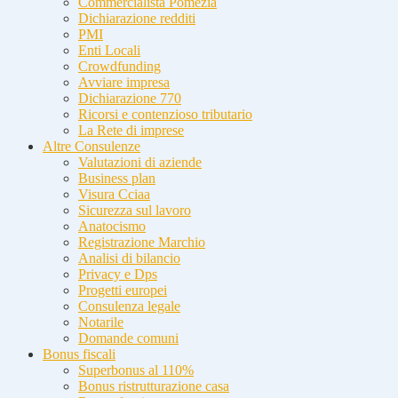
Commercialista Pomezia
Dichiarazione redditi
PMI
Enti Locali
Crowdfunding
Avviare impresa
Dichiarazione 770
Ricorsi e contenzioso tributario
La Rete di imprese
Altre Consulenze
Valutazioni di aziende
Business plan
Visura Cciaa
Sicurezza sul lavoro
Anatocismo
Registrazione Marchio
Analisi di bilancio
Privacy e Dps
Progetti europei
Consulenza legale
Notarile
Domande comuni
Bonus fiscali
Superbonus al 110%
Bonus ristrutturazione casa