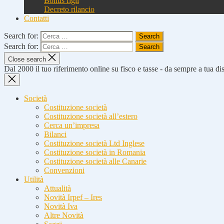
Bonus figli
Decreto rilancio
Contatti
Search for:
Search for:
Close search
Dal 2000 il tuo riferimento online su fisco e tasse - da sempre a tua d
Società
Costituzione società
Costituzione società all’estero
Cerca un’impresa
Bilanci
Costituzione società Ltd Inglese
Costituzione società in Romania
Costituzione società alle Canarie
Convenzioni
Utilità
Attualità
Novità Irpef – Ires
Novità Iva
Altre Novità