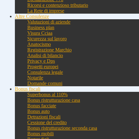
Ricorsi e contenzioso tributario
La Rete di imprese
Altre Consulenze
Valutazioni di aziende
Business plan
Visura Cciaa
Sicurezza sul lavoro
Anatocismo
Registrazione Marchio
Analisi di bilancio
Privacy e Dps
Progetti europei
Consulenza legale
Notarile
Domande comuni
Bonus fiscali
Superbonus al 110%
Bonus ristrutturazione casa
Bonus facciate
Bonus auto
Detrazioni fiscali
Cessione del credito
Bonus ristrutturazione seconda casa
Bonus mobili