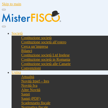
Skip to main
Società
Costituzione società
Costituzione società all’estero
Cerca un’impresa
Bilanci
Costituzione società Ltd Inglese
Costituzione società in Romania
Costituzione società alle Canarie
Convenzioni
Utilità
Attualità
Novità Irpef – Ires
Novità Iva
Altre Novità
Saggi
Saggi (PDF)
Scadenzario fiscale
Normativa fiscale