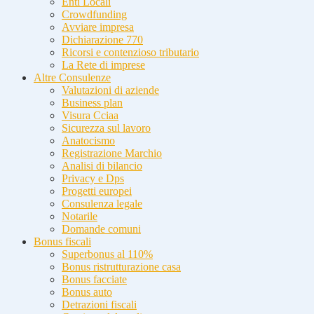
Enti Locali
Crowdfunding
Avviare impresa
Dichiarazione 770
Ricorsi e contenzioso tributario
La Rete di imprese
Altre Consulenze
Valutazioni di aziende
Business plan
Visura Cciaa
Sicurezza sul lavoro
Anatocismo
Registrazione Marchio
Analisi di bilancio
Privacy e Dps
Progetti europei
Consulenza legale
Notarile
Domande comuni
Bonus fiscali
Superbonus al 110%
Bonus ristrutturazione casa
Bonus facciate
Bonus auto
Detrazioni fiscali