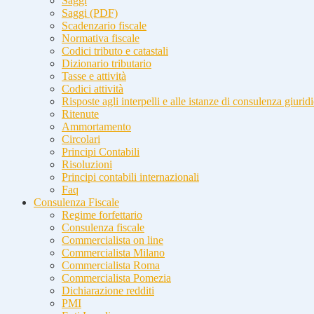
Saggi
Saggi (PDF)
Scadenzario fiscale
Normativa fiscale
Codici tributo e catastali
Dizionario tributario
Tasse e attività
Codici attività
Risposte agli interpelli e alle istanze di consulenza giurid
Ritenute
Ammortamento
Circolari
Principi Contabili
Risoluzioni
Principi contabili internazionali
Faq
Consulenza Fiscale
Regime forfettario
Consulenza fiscale
Commercialista on line
Commercialista Milano
Commercialista Roma
Commercialista Pomezia
Dichiarazione redditi
PMI