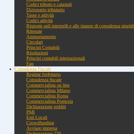
Codici tributo e catastali
Dizionario tributario
Tasse e attività
Codici attività
Risposte agli interpelli e alle istanze di consulenza giurid
Ritenute
Ammortamento
Circolari
Principi Contabili
Risoluzioni
Principi contabili internazionali
Faq
Consulenza Fiscale
Regime forfettario
Consulenza fiscale
Commercialista on line
Commercialista Milano
Commercialista Roma
Commercialista Pomezia
Dichiarazione redditi
PMI
Enti Locali
Crowdfunding
Avviare impresa
Dichiarazione 770