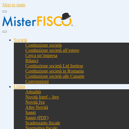
Skip to main
Società
Costituzione società
Costituzione società all’estero
Cerca un’impresa
Bilanci
Costituzione società Ltd Inglese
Costituzione società in Romania
Costituzione società alle Canarie
Convenzioni
Utilità
Attualità
Novità Irpef – Ires
Novità Iva
Altre Novità
Saggi
Saggi (PDF)
Scadenzario fiscale
Normativa fiscale