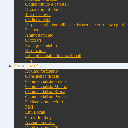
Codici tributo e catastali
Dizionario tributario
Tasse e attività
Codici attività
Risposte agli interpelli e alle istanze di consulenza giurid
Ritenute
Ammortamento
Circolari
Principi Contabili
Risoluzioni
Principi contabili internazionali
Faq
Consulenza Fiscale
Regime forfettario
Consulenza fiscale
Commercialista on line
Commercialista Milano
Commercialista Roma
Commercialista Pomezia
Dichiarazione redditi
PMI
Enti Locali
Crowdfunding
Avviare impresa
Dichiarazione 770