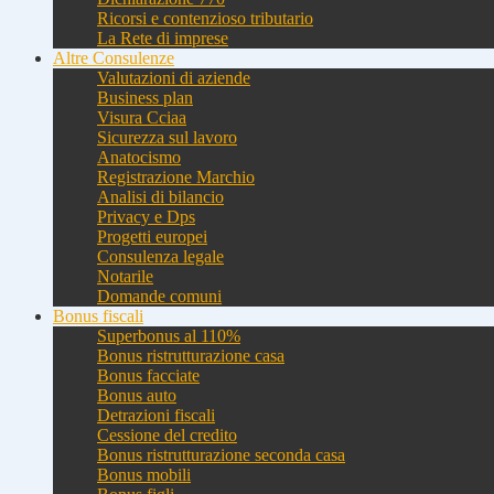
Ricorsi e contenzioso tributario
La Rete di imprese
Altre Consulenze
Valutazioni di aziende
Business plan
Visura Cciaa
Sicurezza sul lavoro
Anatocismo
Registrazione Marchio
Analisi di bilancio
Privacy e Dps
Progetti europei
Consulenza legale
Notarile
Domande comuni
Bonus fiscali
Superbonus al 110%
Bonus ristrutturazione casa
Bonus facciate
Bonus auto
Detrazioni fiscali
Cessione del credito
Bonus ristrutturazione seconda casa
Bonus mobili