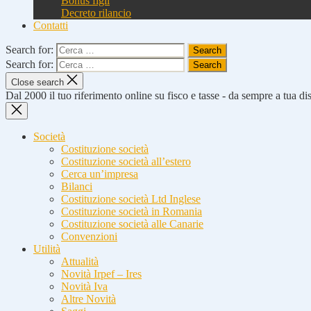
Bonus figli
Decreto rilancio
Contatti
Search for:
Search for:
Close search
Dal 2000 il tuo riferimento online su fisco e tasse - da sempre a tua d
Società
Costituzione società
Costituzione società all’estero
Cerca un’impresa
Bilanci
Costituzione società Ltd Inglese
Costituzione società in Romania
Costituzione società alle Canarie
Convenzioni
Utilità
Attualità
Novità Irpef – Ires
Novità Iva
Altre Novità