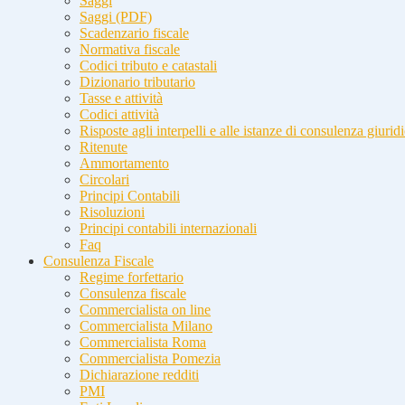
Saggi
Saggi (PDF)
Scadenzario fiscale
Normativa fiscale
Codici tributo e catastali
Dizionario tributario
Tasse e attività
Codici attività
Risposte agli interpelli e alle istanze di consulenza giurid
Ritenute
Ammortamento
Circolari
Principi Contabili
Risoluzioni
Principi contabili internazionali
Faq
Consulenza Fiscale
Regime forfettario
Consulenza fiscale
Commercialista on line
Commercialista Milano
Commercialista Roma
Commercialista Pomezia
Dichiarazione redditi
PMI