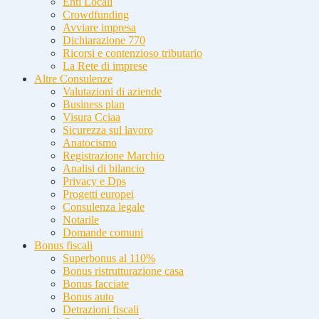
Enti Locali
Crowdfunding
Avviare impresa
Dichiarazione 770
Ricorsi e contenzioso tributario
La Rete di imprese
Altre Consulenze
Valutazioni di aziende
Business plan
Visura Cciaa
Sicurezza sul lavoro
Anatocismo
Registrazione Marchio
Analisi di bilancio
Privacy e Dps
Progetti europei
Consulenza legale
Notarile
Domande comuni
Bonus fiscali
Superbonus al 110%
Bonus ristrutturazione casa
Bonus facciate
Bonus auto
Detrazioni fiscali