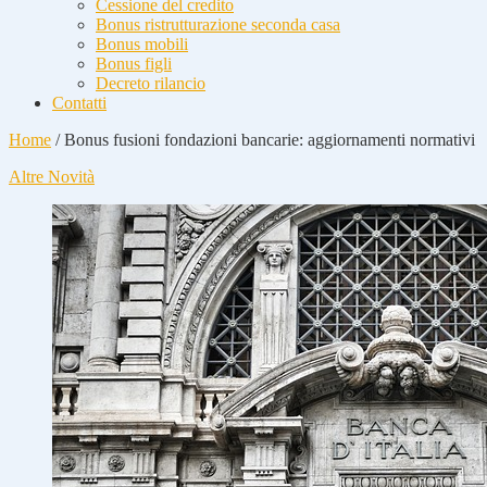
Cessione del credito
Bonus ristrutturazione seconda casa
Bonus mobili
Bonus figli
Decreto rilancio
Contatti
Home
/
Bonus fusioni fondazioni bancarie: aggiornamenti normativi
Altre Novità