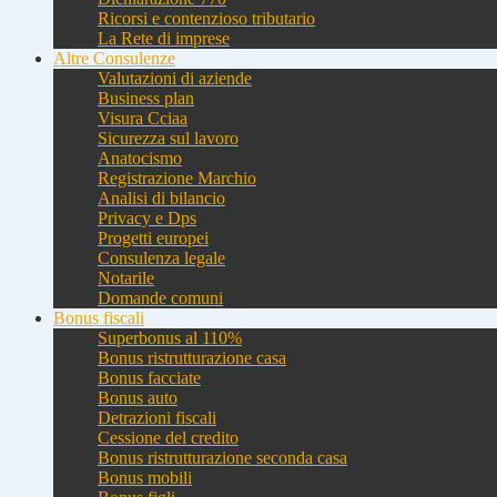
Ricorsi e contenzioso tributario
La Rete di imprese
Altre Consulenze
Valutazioni di aziende
Business plan
Visura Cciaa
Sicurezza sul lavoro
Anatocismo
Registrazione Marchio
Analisi di bilancio
Privacy e Dps
Progetti europei
Consulenza legale
Notarile
Domande comuni
Bonus fiscali
Superbonus al 110%
Bonus ristrutturazione casa
Bonus facciate
Bonus auto
Detrazioni fiscali
Cessione del credito
Bonus ristrutturazione seconda casa
Bonus mobili