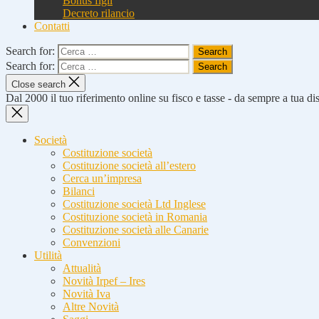
Bonus figli
Decreto rilancio
Contatti
Search for:
Search for:
Close search
Dal 2000 il tuo riferimento online su fisco e tasse - da sempre a tua d
Società
Costituzione società
Costituzione società all’estero
Cerca un’impresa
Bilanci
Costituzione società Ltd Inglese
Costituzione società in Romania
Costituzione società alle Canarie
Convenzioni
Utilità
Attualità
Novità Irpef – Ires
Novità Iva
Altre Novità