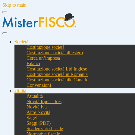
Skip to main
Società
Costituzione società
Costituzione società all’estero
Cerca un’impresa
Bilanci
Costituzione società Ltd Inglese
Costituzione società in Romania
Costituzione società alle Canarie
Convenzioni
Utilità
Attualità
Novità Irpef – Ires
Novità Iva
Altre Novità
Saggi
Saggi (PDF)
Scadenzario fiscale
Normativa fiscale