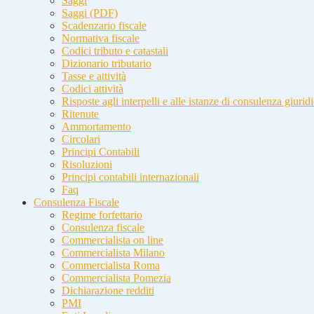
Saggi
Saggi (PDF)
Scadenzario fiscale
Normativa fiscale
Codici tributo e catastali
Dizionario tributario
Tasse e attività
Codici attività
Risposte agli interpelli e alle istanze di consulenza giurid
Ritenute
Ammortamento
Circolari
Principi Contabili
Risoluzioni
Principi contabili internazionali
Faq
Consulenza Fiscale
Regime forfettario
Consulenza fiscale
Commercialista on line
Commercialista Milano
Commercialista Roma
Commercialista Pomezia
Dichiarazione redditi
PMI