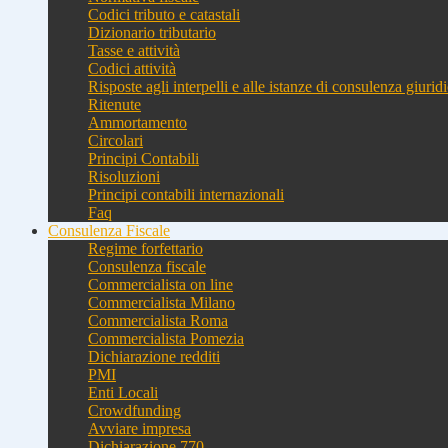
Codici tributo e catastali
Dizionario tributario
Tasse e attività
Codici attività
Risposte agli interpelli e alle istanze di consulenza giurid
Ritenute
Ammortamento
Circolari
Principi Contabili
Risoluzioni
Principi contabili internazionali
Faq
Consulenza Fiscale
Regime forfettario
Consulenza fiscale
Commercialista on line
Commercialista Milano
Commercialista Roma
Commercialista Pomezia
Dichiarazione redditi
PMI
Enti Locali
Crowdfunding
Avviare impresa
Dichiarazione 770