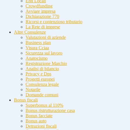
Enti Locali
Crowdfunding
Avviare impresa
Dichiarazione 770
Ricorsi e contenzioso tributario
La Rete di imprese
Altre Consulenze
Valutazioni di aziende
Business plan
Visura Cciaa
Sicurezza sul lavoro
Anatocismo
Registrazione Marchio
Analisi di bilancio
Privacy e Dps
Progetti europei
Consulenza legale
Notarile
Domande comuni
Bonus fiscali
Superbonus al 110%
Bonus ristrutturazione casa
Bonus facciate
Bonus auto
Detrazioni fiscali