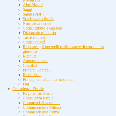
Novità Iva
Altre Novità
Saggi
Saggi (PDF)
Scadenzario fiscale
Normativa fiscale
Codici tributo e catastali
Dizionario tributario
Tasse e attività
Codici attività
Risposte agli interpelli e alle istanze di consulenza
giuridica
Ritenute
Ammortamento
Circolari
Principi Contabili
Risoluzioni
Principi contabili internazionali
Faq
Consulenza Fiscale
Regime forfettario
Consulenza fiscale
Commercialista on line
Commercialista Milano
Commercialista Roma