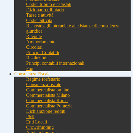
Codici tributo e catastali
Dizionario tributario
Tasse e attività
Codici attività
Risposte agli interpelli e alle istanze di consulenza
giuridica
Ritenute
Ammortamento
Circolari
Principi Contabili
Risoluzioni
Principi contabili internazionali
Faq
Consulenza Fiscale
Regime forfettario
Consulenza fiscale
Commercialista on line
Commercialista Milano
Commercialista Roma
Commercialista Pomezia
Dichiarazione redditi
PMI
Enti Locali
Crowdfunding
Avviare impresa