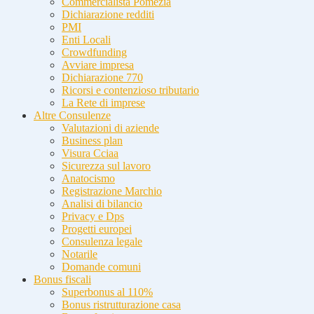
Commercialista Pomezia
Dichiarazione redditi
PMI
Enti Locali
Crowdfunding
Avviare impresa
Dichiarazione 770
Ricorsi e contenzioso tributario
La Rete di imprese
Altre Consulenze
Valutazioni di aziende
Business plan
Visura Cciaa
Sicurezza sul lavoro
Anatocismo
Registrazione Marchio
Analisi di bilancio
Privacy e Dps
Progetti europei
Consulenza legale
Notarile
Domande comuni
Bonus fiscali
Superbonus al 110%
Bonus ristrutturazione casa