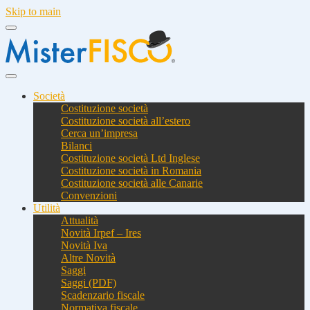
Skip to main
Società
Costituzione società
Costituzione società all’estero
Cerca un’impresa
Bilanci
Costituzione società Ltd Inglese
Costituzione società in Romania
Costituzione società alle Canarie
Convenzioni
Utilità
Attualità
Novità Irpef – Ires
Novità Iva
Altre Novità
Saggi
Saggi (PDF)
Scadenzario fiscale
Normativa fiscale