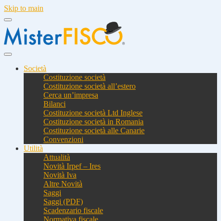
Skip to main
Società
Costituzione società
Costituzione società all’estero
Cerca un’impresa
Bilanci
Costituzione società Ltd Inglese
Costituzione società in Romania
Costituzione società alle Canarie
Convenzioni
Utilità
Attualità
Novità Irpef – Ires
Novità Iva
Altre Novità
Saggi
Saggi (PDF)
Scadenzario fiscale
Normativa fiscale