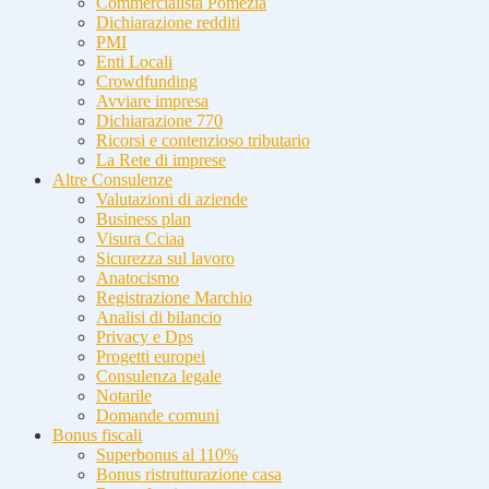
Commercialista Pomezia
Dichiarazione redditi
PMI
Enti Locali
Crowdfunding
Avviare impresa
Dichiarazione 770
Ricorsi e contenzioso tributario
La Rete di imprese
Altre Consulenze
Valutazioni di aziende
Business plan
Visura Cciaa
Sicurezza sul lavoro
Anatocismo
Registrazione Marchio
Analisi di bilancio
Privacy e Dps
Progetti europei
Consulenza legale
Notarile
Domande comuni
Bonus fiscali
Superbonus al 110%
Bonus ristrutturazione casa