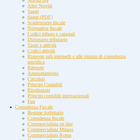
Novità Iva
Altre Novità
Saggi
Saggi (PDF)
Scadenzario fiscale
Normativa fiscale
Codici tributo e catastali
Dizionario tributario
Tasse e attività
Codici attività
Risposte agli interpelli e alle istanze di consulenza
giuridica
Ritenute
Ammortamento
Circolari
Principi Contabili
Risoluzioni
Principi contabili internazionali
Faq
Consulenza Fiscale
Regime forfettario
Consulenza fiscale
Commercialista on line
Commercialista Milano
Commercialista Roma