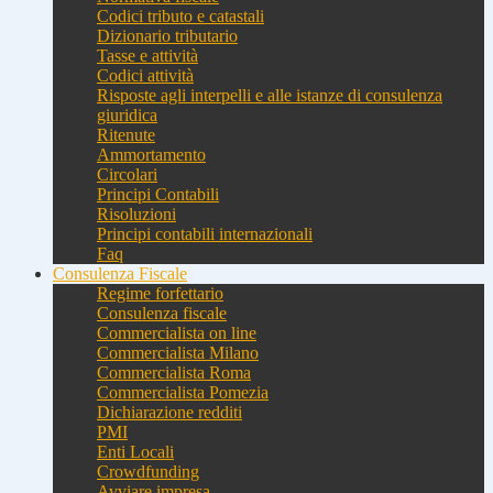
Codici tributo e catastali
Dizionario tributario
Tasse e attività
Codici attività
Risposte agli interpelli e alle istanze di consulenza
giuridica
Ritenute
Ammortamento
Circolari
Principi Contabili
Risoluzioni
Principi contabili internazionali
Faq
Consulenza Fiscale
Regime forfettario
Consulenza fiscale
Commercialista on line
Commercialista Milano
Commercialista Roma
Commercialista Pomezia
Dichiarazione redditi
PMI
Enti Locali
Crowdfunding
Avviare impresa