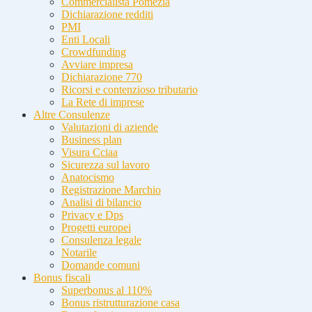
Commercialista Pomezia
Dichiarazione redditi
PMI
Enti Locali
Crowdfunding
Avviare impresa
Dichiarazione 770
Ricorsi e contenzioso tributario
La Rete di imprese
Altre Consulenze
Valutazioni di aziende
Business plan
Visura Cciaa
Sicurezza sul lavoro
Anatocismo
Registrazione Marchio
Analisi di bilancio
Privacy e Dps
Progetti europei
Consulenza legale
Notarile
Domande comuni
Bonus fiscali
Superbonus al 110%
Bonus ristrutturazione casa