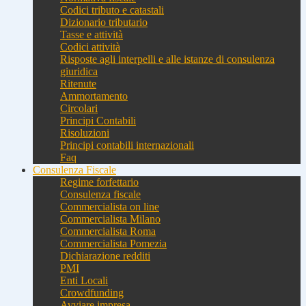
Codici tributo e catastali
Dizionario tributario
Tasse e attività
Codici attività
Risposte agli interpelli e alle istanze di consulenza
giuridica
Ritenute
Ammortamento
Circolari
Principi Contabili
Risoluzioni
Principi contabili internazionali
Faq
Consulenza Fiscale
Regime forfettario
Consulenza fiscale
Commercialista on line
Commercialista Milano
Commercialista Roma
Commercialista Pomezia
Dichiarazione redditi
PMI
Enti Locali
Crowdfunding
Avviare impresa