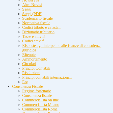
Novità Iva
Altre Novità
Saggi
Saggi (PDF)
Scadenzario fiscale
Normativa fiscale
Codici tributo e catastali
Dizionario tributario
Tasse e attività
Codici attività
Risposte agli interpelli e alle istanze di consulenza
giuridica
Ritenute
Ammortamento
Circolari
Principi Contabili
Risoluzioni
Principi contabili internazionali
Faq
Consulenza Fiscale
Regime forfettario
Consulenza fiscale
Commercialista on line
Commercialista Milano
Commercialista Roma