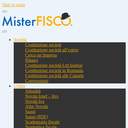
Skip to main
Società
Costituzione società
Costituzione società all’estero
Cerca un’impresa
Bilanci
Costituzione società Ltd Inglese
Costituzione società in Romania
Costituzione società alle Canarie
Convenzioni
Utilità
Attualità
Novità Irpef – Ires
Novità Iva
Altre Novità
Saggi
Saggi (PDF)
Scadenzario fiscale
Normativa fiscale