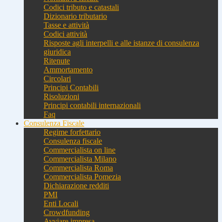
Codici tributo e catastali
Dizionario tributario
Tasse e attività
Codici attività
Risposte agli interpelli e alle istanze di consulenza
giuridica
Ritenute
Ammortamento
Circolari
Principi Contabili
Risoluzioni
Principi contabili internazionali
Faq
Consulenza Fiscale
Regime forfettario
Consulenza fiscale
Commercialista on line
Commercialista Milano
Commercialista Roma
Commercialista Pomezia
Dichiarazione redditi
PMI
Enti Locali
Crowdfunding
Avviare impresa