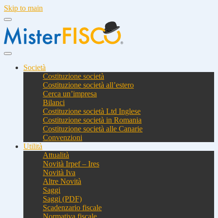
Skip to main
Società
Costituzione società
Costituzione società all’estero
Cerca un’impresa
Bilanci
Costituzione società Ltd Inglese
Costituzione società in Romania
Costituzione società alle Canarie
Convenzioni
Utilità
Attualità
Novità Irpef – Ires
Novità Iva
Altre Novità
Saggi
Saggi (PDF)
Scadenzario fiscale
Normativa fiscale