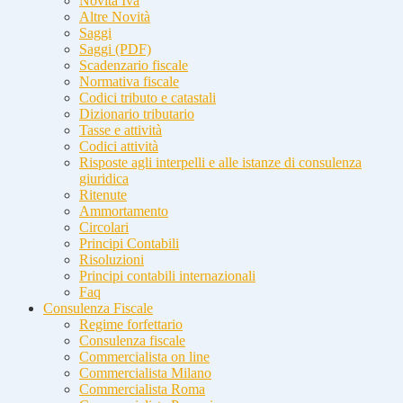
Novità Iva
Altre Novità
Saggi
Saggi (PDF)
Scadenzario fiscale
Normativa fiscale
Codici tributo e catastali
Dizionario tributario
Tasse e attività
Codici attività
Risposte agli interpelli e alle istanze di consulenza
giuridica
Ritenute
Ammortamento
Circolari
Principi Contabili
Risoluzioni
Principi contabili internazionali
Faq
Consulenza Fiscale
Regime forfettario
Consulenza fiscale
Commercialista on line
Commercialista Milano
Commercialista Roma