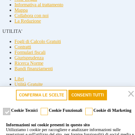
Informativa al trattamento
Mappa
Collabora con noi
La Redazione
UTILITA'
Fogli di Calcolo Gratuiti
Contratti
Formulari fiscali
Giurisprudenza
Ricerca Norme
Bandi finanziamenti
Libri
Utilità Gratuite
Guide fiscali
CONFERMA LE SCELTE
CONSENTI TUTTI
Seguici
Seguici
Cookie Tecnici
Cookie Funzionali
Cookie di Marketing
© 2026 Misterfisco. Tutti i diritti sono riservati, è vietata anche la
Informazioni sui cookie presenti in questo sito
riproduzione parziale.
Utilizziamo i cookie per raccogliere e analizzare informazioni sulle
Marchio registrato dello Studio Commercialista Di Michele di Roma
prestazioni e sull'utilizzo del sito, per fornire funzionalità di social media e