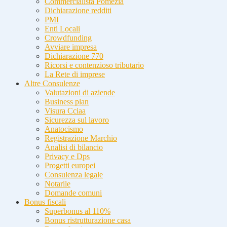
Commercialista Pomezia
Dichiarazione redditi
PMI
Enti Locali
Crowdfunding
Avviare impresa
Dichiarazione 770
Ricorsi e contenzioso tributario
La Rete di imprese
Altre Consulenze
Valutazioni di aziende
Business plan
Visura Cciaa
Sicurezza sul lavoro
Anatocismo
Registrazione Marchio
Analisi di bilancio
Privacy e Dps
Progetti europei
Consulenza legale
Notarile
Domande comuni
Bonus fiscali
Superbonus al 110%
Bonus ristrutturazione casa