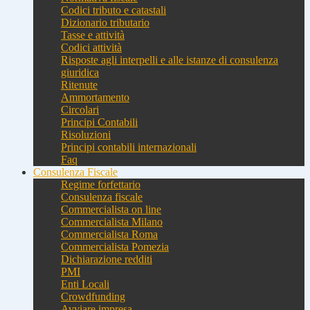
Codici tributo e catastali
Dizionario tributario
Tasse e attività
Codici attività
Risposte agli interpelli e alle istanze di consulenza
giuridica
Ritenute
Ammortamento
Circolari
Principi Contabili
Risoluzioni
Principi contabili internazionali
Faq
Consulenza Fiscale
Regime forfettario
Consulenza fiscale
Commercialista on line
Commercialista Milano
Commercialista Roma
Commercialista Pomezia
Dichiarazione redditi
PMI
Enti Locali
Crowdfunding
Avviare impresa