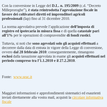
Con la conversione in Legge del
D.L. n. 195/2009
(c.d. “Decreto
Milleproroghe”),
è stata reintrodotta l’agevolazione fiscale in
favore dei coltivatori diretti ed imprenditori agricoli
professionali
(Iap) fino al 31 dicembre 2010.
La norma agevolativa prevede l’applicazione
dell’imposta di
registro ed ipotecaria in misura fissa
e di quella
catastale pari
all’1%
per le operazioni di compravendite
di fondi rustici
.
Tuttavia, si noti che
sono agevolati solo gli acquisti effettuati
a
decorrere dalla data di entrata in vigore della Legge di conversione,
ovvero
dal 28 febbraio 2010
: conseguentemente, rimangono
esclusi
dalla tassazione agevolata in esame gli
acquisti effettuati nel
periodo compreso tra l’1.1.2010 e il 27.2.2010
.
Fonte:
www.seac.it
Maggiori informazioni e approfondimenti sistematici ed esaurienti
inviati direttamente alla vostra mail, acquisti la
circolare informativa
fiscale