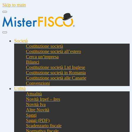
Skip to main
Società
Costituzione società
Costituzione società all’estero
Cerca un’impresa
Bilanci
Costituzione società Ltd Inglese
Costituzione società in Romania
Costituzione società alle Canarie
Convenzioni
Utilità
Attualità
Novità Irpef – Ires
Novità Iva
Altre Novità
Saggi
Saggi (PDF)
Scadenzario fiscale
Normativa fiscale