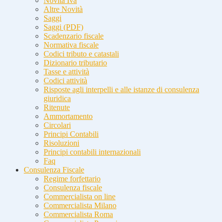
Novità Iva
Altre Novità
Saggi
Saggi (PDF)
Scadenzario fiscale
Normativa fiscale
Codici tributo e catastali
Dizionario tributario
Tasse e attività
Codici attività
Risposte agli interpelli e alle istanze di consulenza
giuridica
Ritenute
Ammortamento
Circolari
Principi Contabili
Risoluzioni
Principi contabili internazionali
Faq
Consulenza Fiscale
Regime forfettario
Consulenza fiscale
Commercialista on line
Commercialista Milano
Commercialista Roma