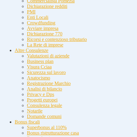
Commercialista Pomezia
Dichiarazione redditi
PMI
Enti Locali
Crowdfunding
Avviare impresa
Dichiarazione 770
Ricorsi e contenzioso tributario
La Rete di imprese
Altre Consulenze
Valutazioni di aziende
Business plan
Visura Cciaa
Sicurezza sul lavoro
Anatocismo
Registrazione Marchio
Analisi di bilancio
Privacy e Dps
Progetti europei
Consulenza legale
Notarile
Domande comuni
Bonus fiscali
Superbonus al 110%
Bonus ristrutturazione casa