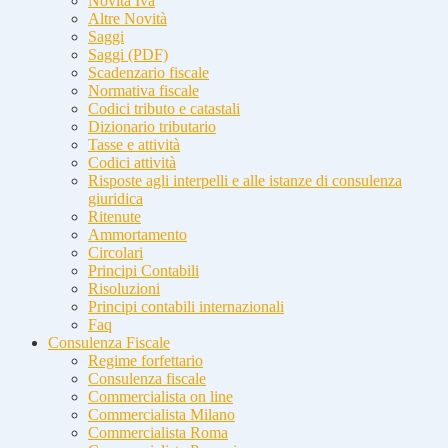
Novità Iva
Altre Novità
Saggi
Saggi (PDF)
Scadenzario fiscale
Normativa fiscale
Codici tributo e catastali
Dizionario tributario
Tasse e attività
Codici attività
Risposte agli interpelli e alle istanze di consulenza
giuridica
Ritenute
Ammortamento
Circolari
Principi Contabili
Risoluzioni
Principi contabili internazionali
Faq
Consulenza Fiscale
Regime forfettario
Consulenza fiscale
Commercialista on line
Commercialista Milano
Commercialista Roma