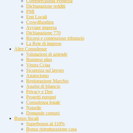
Commercialista Pomezia
Dichiarazione redditi
PMI
Enti Locali
Crowdfunding
Avviare impresa
Dichiarazione 770
Ricorsi e contenzioso tributario
La Rete di imprese
Altre Consulenze
Valutazioni di aziende
Business plan
Visura Cciaa
Sicurezza sul lavoro
Anatocismo
Registrazione Marchio
Analisi di bilancio
Privacy e Dps
Progetti europei
Consulenza legale
Notarile
Domande comuni
Bonus fiscali
Superbonus al 110%
Bonus ristrutturazione casa