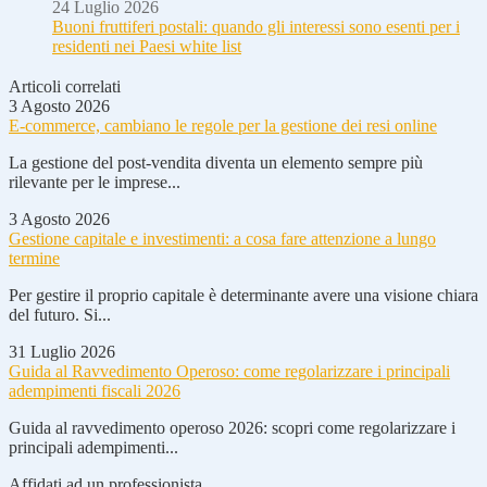
24 Luglio 2026
Buoni fruttiferi postali: quando gli interessi sono esenti per i
residenti nei Paesi white list
Articoli correlati
3 Agosto 2026
E-commerce, cambiano le regole per la gestione dei resi online
La gestione del post-vendita diventa un elemento sempre più
rilevante per le imprese...
3 Agosto 2026
Gestione capitale e investimenti: a cosa fare attenzione a lungo
termine
Per gestire il proprio capitale è determinante avere una visione chiara
del futuro. Si...
31 Luglio 2026
Guida al Ravvedimento Operoso: come regolarizzare i principali
adempimenti fiscali 2026
Guida al ravvedimento operoso 2026: scopri come regolarizzare i
principali adempimenti...
Affidati ad un professionista