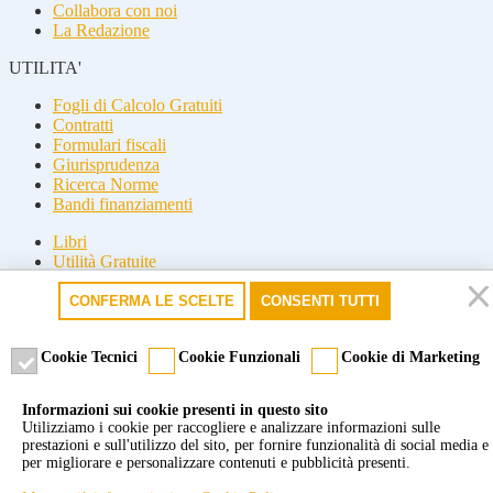
Collabora con noi
La Redazione
UTILITA'
Fogli di Calcolo Gratuiti
Contratti
Formulari fiscali
Giurisprudenza
Ricerca Norme
Bandi finanziamenti
Libri
Utilità Gratuite
Guide fiscali
CONFERMA LE SCELTE
CONSENTI TUTTI
Seguici
Seguici
Cookie Tecnici
Cookie Funzionali
Cookie di Marketing
© 2026 Misterfisco. Tutti i diritti sono riservati, è vietata anche la
Informazioni sui cookie presenti in questo sito
riproduzione parziale.
Utilizziamo i cookie per raccogliere e analizzare informazioni sulle
Marchio registrato dello Studio Commercialista Di Michele di Roma
prestazioni e sull'utilizzo del sito, per fornire funzionalità di social media e
e Milano. P.Iva 09277651007 -
Cookie policy
-
Privacy policy
per migliorare e personalizzare contenuti e pubblicità presenti.
Powered by Tun2U