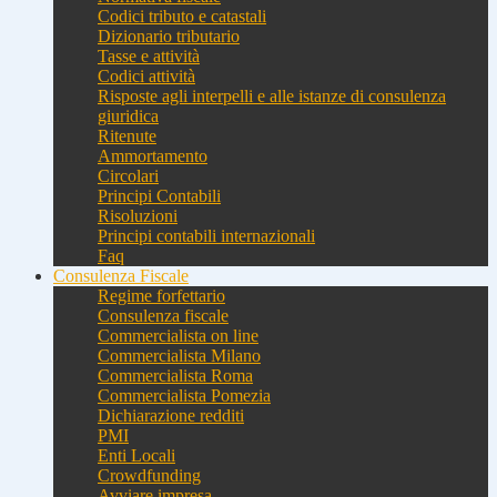
Codici tributo e catastali
Dizionario tributario
Tasse e attività
Codici attività
Risposte agli interpelli e alle istanze di consulenza
giuridica
Ritenute
Ammortamento
Circolari
Principi Contabili
Risoluzioni
Principi contabili internazionali
Faq
Consulenza Fiscale
Regime forfettario
Consulenza fiscale
Commercialista on line
Commercialista Milano
Commercialista Roma
Commercialista Pomezia
Dichiarazione redditi
PMI
Enti Locali
Crowdfunding
Avviare impresa