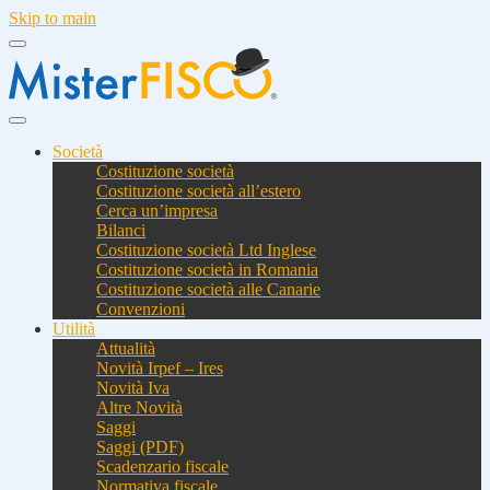
Skip to main
Società
Costituzione società
Costituzione società all’estero
Cerca un’impresa
Bilanci
Costituzione società Ltd Inglese
Costituzione società in Romania
Costituzione società alle Canarie
Convenzioni
Utilità
Attualità
Novità Irpef – Ires
Novità Iva
Altre Novità
Saggi
Saggi (PDF)
Scadenzario fiscale
Normativa fiscale