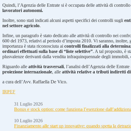
Quindi, l’Agenzia delle Entrate si è occupata delle attività di controllo
lavoratori autonomi.
Inoltre, sono stati indicati alcuni aspetti specifici dei controlli sugli
ent
nel settore agricolo
.
Infine, un paragrafo è stato dedicato alle attività di controllo nei confr
600 del 1973, relativi al periodo d’imposta 2010. Vi saranno, inoltre, 
importanza è stata riconosciuta ai
controlli finalizzati alla determin
ordinari effettuati sulla base di “liste selettive”
. A tal proposito, è 
plusvalenze derivanti dalla vendita infraquinquennale degli immobili, e l
Riguardo alle
attività trasversali
, l’analisi dell’Agenzia delle Entrate
proiezione internazionale
, alle
attività relative a tributi indiretti d
a cura dell’Avv. Raffaella De Vico.
IRPEF
31 Luglio 2026
Bonus e stock option: come funziona l’esenzione dall’addizion
10 Luglio 2026
Finanziamento alle start up innovative: quando spetta la detraz