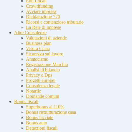
Enti Locali
Crowdfunding
Avviare impresa
Dichiarazione 770
Ricorsi e contenzioso tributario
La Rete di imprese
Altre Consulenze
Valutazioni di aziende
Business plan
Visura Cciaa
Sicurezza sul lavoro
Anatocismo
Registrazione Marchio
Analisi di bilancio
Privacy e Dps
Progetti europei
Consulenza legale
Notarile
Domande comuni
Bonus fiscali
Superbonus al 110%
Bonus ristrutturazione casa
Bonus facciate
Bonus auto
Detrazioni fiscali