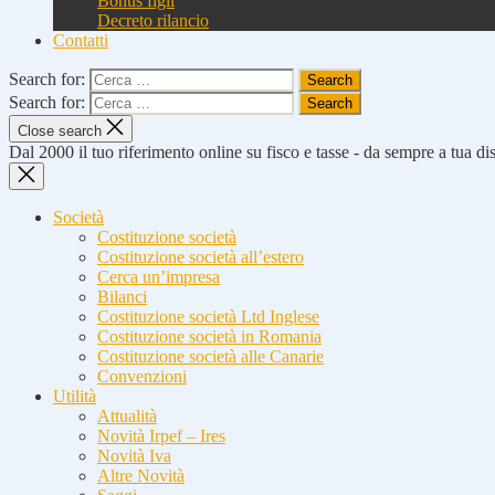
Bonus figli
Decreto rilancio
Contatti
Search for:
Search for:
Close search
Dal 2000 il tuo riferimento online su fisco e tasse - da sempre a tua d
Società
Costituzione società
Costituzione società all’estero
Cerca un’impresa
Bilanci
Costituzione società Ltd Inglese
Costituzione società in Romania
Costituzione società alle Canarie
Convenzioni
Utilità
Attualità
Novità Irpef – Ires
Novità Iva
Altre Novità