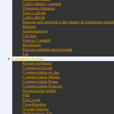
Codici tributo e catastali
Dizionario tributario
Tasse e attività
Codici attività
Risposte agli interpelli e alle istanze di consulenza giurid
Ritenute
Ammortamento
Circolari
Principi Contabili
Risoluzioni
Principi contabili internazionali
Faq
Consulenza Fiscale
Regime forfettario
Consulenza fiscale
Commercialista on line
Commercialista Milano
Commercialista Roma
Commercialista Pomezia
Dichiarazione redditi
PMI
Enti Locali
Crowdfunding
Avviare impresa
Dichiarazione 770