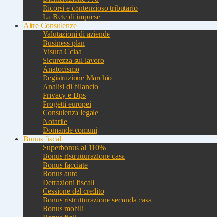
Ricorsi e contenzioso tributario
La Rete di imprese
Altre Consulenze
Valutazioni di aziende
Business plan
Visura Cciaa
Sicurezza sul lavoro
Anatocismo
Registrazione Marchio
Analisi di bilancio
Privacy e Dps
Progetti europei
Consulenza legale
Notarile
Domande comuni
Bonus fiscali
Superbonus al 110%
Bonus ristrutturazione casa
Bonus facciate
Bonus auto
Detrazioni fiscali
Cessione del credito
Bonus ristrutturazione seconda casa
Bonus mobili