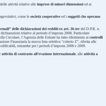
elle attività relative alle
imprese di minori dimensioni
ed ai
i agevolativi, come le
società cooperative
ed i
soggetti che operano
ormali” delle dichiarazioni dei redditi ex art. 36-ter
del D.P.R. n.
e dichiarazioni relative al periodo d’imposta 2008. Particolare
nella Circolare, l’Agenzia delle Entrate ha fatto riferimento ai
controlli
ione Finanziaria la nuova lista selettiva “criterio Z”, riferita alle
ni edificabili, entrambe per i periodi d’imposta 2008 e 2009.
le
attività di contrasto all’evasione internazionale
, alle
attività a