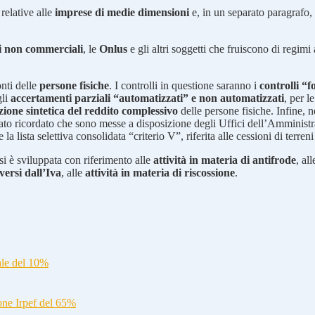
 relative alle
imprese di medie dimensioni
e, in un separato paragrafo, d
i non commerciali
, le
Onlus
e gli altri soggetti che fruiscono di regim
onti delle
persone fisiche
. I controlli in questione saranno i
controlli “f
gli
accertamenti parziali “automatizzati” e non automatizzati
, per l
azione sintetica del reddito complessivo
delle persone fisiche. Infine, 
stato ricordato che sono messe a disposizione degli Uffici dell’Amministraz
a lista selettiva consolidata “criterio V”, riferita alle cessioni di terre
 si è sviluppata con riferimento alle
attività in materia di antifrode
, al
iversi dall’Iva
, alle
attività in materia di riscossione
.
ale del 10%
ione Irpef del 65%