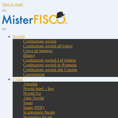
Skip to main
Società
Costituzione società
Costituzione società all’estero
Cerca un’impresa
Bilanci
Costituzione società Ltd Inglese
Costituzione società in Romania
Costituzione società alle Canarie
Convenzioni
Utilità
Attualità
Novità Irpef – Ires
Novità Iva
Altre Novità
Saggi
Saggi (PDF)
Scadenzario fiscale
Normativa fiscale