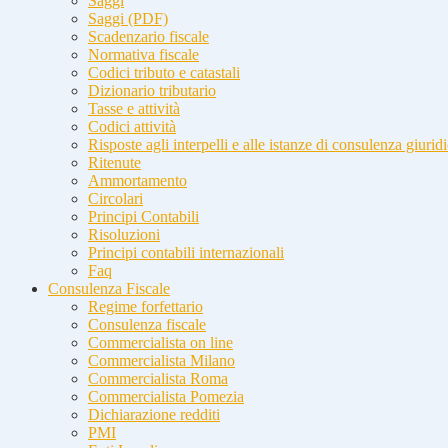
Saggi
Saggi (PDF)
Scadenzario fiscale
Normativa fiscale
Codici tributo e catastali
Dizionario tributario
Tasse e attività
Codici attività
Risposte agli interpelli e alle istanze di consulenza giurid
Ritenute
Ammortamento
Circolari
Principi Contabili
Risoluzioni
Principi contabili internazionali
Faq
Consulenza Fiscale
Regime forfettario
Consulenza fiscale
Commercialista on line
Commercialista Milano
Commercialista Roma
Commercialista Pomezia
Dichiarazione redditi
PMI