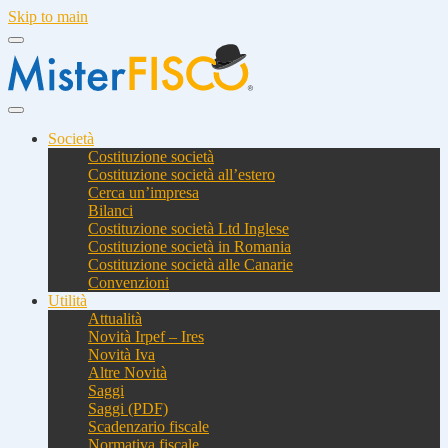
Skip to main
Società
Costituzione società
Costituzione società all’estero
Cerca un’impresa
Bilanci
Costituzione società Ltd Inglese
Costituzione società in Romania
Costituzione società alle Canarie
Convenzioni
Utilità
Attualità
Novità Irpef – Ires
Novità Iva
Altre Novità
Saggi
Saggi (PDF)
Scadenzario fiscale
Normativa fiscale