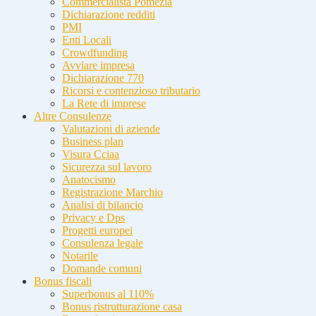
Commercialista Pomezia
Dichiarazione redditi
PMI
Enti Locali
Crowdfunding
Avviare impresa
Dichiarazione 770
Ricorsi e contenzioso tributario
La Rete di imprese
Altre Consulenze
Valutazioni di aziende
Business plan
Visura Cciaa
Sicurezza sul lavoro
Anatocismo
Registrazione Marchio
Analisi di bilancio
Privacy e Dps
Progetti europei
Consulenza legale
Notarile
Domande comuni
Bonus fiscali
Superbonus al 110%
Bonus ristrutturazione casa