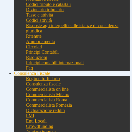
Codici tributo e catastali
Dizionario tributario
Tasse e attività
Codici attività
Risposte agli interpelli e alle istanze di consulenza
giuridica
Ritenute
Ammortamento
Circolari
Principi Contabili
Risoluzioni
Principi contabili internazionali
Faq
Consulenza Fiscale
Regime forfettario
Consulenza fiscale
Commercialista on line
Commercialista Milano
Commercialista Roma
Commercialista Pomezia
Dichiarazione redditi
PMI
Enti Locali
Crowdfunding
Avviare impresa