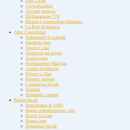
Enti Locali
Crowdfunding
Avviare impresa
Dichiarazione 770
Ricorsi e contenzioso tributario
La Rete di imprese
Altre Consulenze
Valutazioni di aziende
Business plan
Visura Cciaa
Sicurezza sul lavoro
Anatocismo
Registrazione Marchio
Analisi di bilancio
Privacy e Dps
Progetti europei
Consulenza legale
Notarile
Domande comuni
Bonus fiscali
Superbonus al 110%
Bonus ristrutturazione casa
Bonus facciate
Bonus auto
Detrazioni fiscali