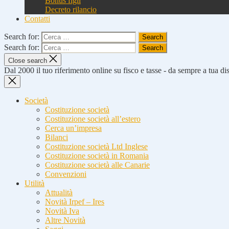
Bonus figli
Decreto rilancio
Contatti
Search for:
Search for:
Close search
Dal 2000 il tuo riferimento online su fisco e tasse - da sempre a tua d
Società
Costituzione società
Costituzione società all’estero
Cerca un’impresa
Bilanci
Costituzione società Ltd Inglese
Costituzione società in Romania
Costituzione società alle Canarie
Convenzioni
Utilità
Attualità
Novità Irpef – Ires
Novità Iva
Altre Novità