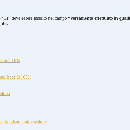
ivo “51” deve essere inserito nel campo
“versamento effettuato in quali
ento
.
ale del 10%
ione Irpef del 65%
sferta
a la misura anti-evasione