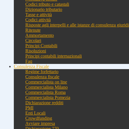
Codici tributo e catastali
Dizionario tributario
Tasse e attività
Codici attività
Risposte agli interpelli e alle istanze di consulenza giurid
Ritenute
Ammortamento
Circolari
Principi Contabili
Risoluzioni
Principi contabili internazionali
Faq
Consulenza Fiscale
Regime forfettario
Consulenza fiscale
Commercialista on line
Commercialista Milano
Commercialista Roma
Commercialista Pomezia
Dichiarazione redditi
PMI
Enti Locali
Crowdfunding
Avviare impresa
Dichiarazione 770