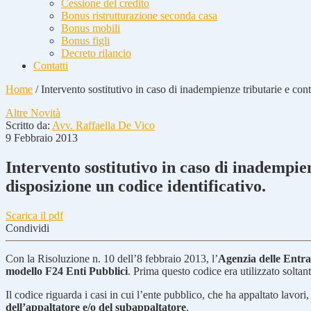
Cessione del credito
Bonus ristrutturazione seconda casa
Bonus mobili
Bonus figli
Decreto rilancio
Contatti
Home
/
Intervento sostitutivo in caso di inadempienze tributarie e cont
Altre Novità
Scritto da:
Avv. Raffaella De Vico
9 Febbraio 2013
Intervento sostitutivo in caso di inadempie
disposizione un codice identificativo.
Scarica il pdf
Condividi
Con la Risoluzione n. 10 dell’8 febbraio 2013, l’
Agenzia delle Entra
modello F24 Enti Pubblici
. Prima questo codice era utilizzato solta
Il codice riguarda i casi in cui l’ente pubblico, che ha appaltato lavori,
dell’appaltatore e/o del subappaltatore
.