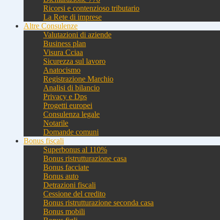
Ricorsi e contenzioso tributario
La Rete di imprese
Altre Consulenze
Valutazioni di aziende
Business plan
Visura Cciaa
Sicurezza sul lavoro
Anatocismo
Registrazione Marchio
Analisi di bilancio
Privacy e Dps
Progetti europei
Consulenza legale
Notarile
Domande comuni
Bonus fiscali
Superbonus al 110%
Bonus ristrutturazione casa
Bonus facciate
Bonus auto
Detrazioni fiscali
Cessione del credito
Bonus ristrutturazione seconda casa
Bonus mobili