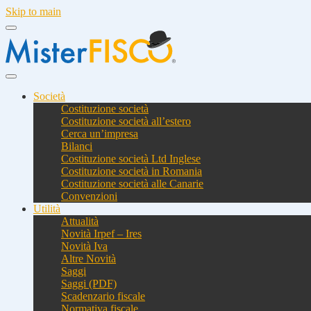
Skip to main
Società
Costituzione società
Costituzione società all’estero
Cerca un’impresa
Bilanci
Costituzione società Ltd Inglese
Costituzione società in Romania
Costituzione società alle Canarie
Convenzioni
Utilità
Attualità
Novità Irpef – Ires
Novità Iva
Altre Novità
Saggi
Saggi (PDF)
Scadenzario fiscale
Normativa fiscale