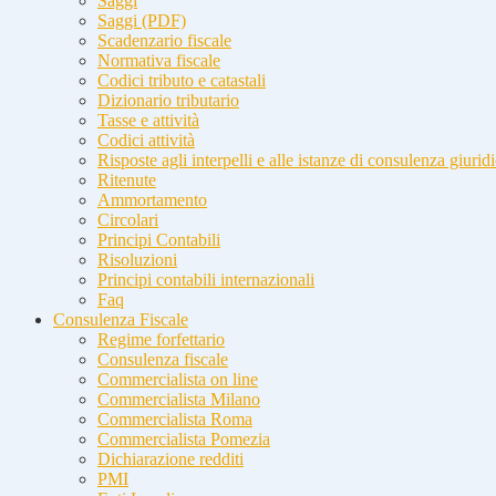
Saggi
Saggi (PDF)
Scadenzario fiscale
Normativa fiscale
Codici tributo e catastali
Dizionario tributario
Tasse e attività
Codici attività
Risposte agli interpelli e alle istanze di consulenza giurid
Ritenute
Ammortamento
Circolari
Principi Contabili
Risoluzioni
Principi contabili internazionali
Faq
Consulenza Fiscale
Regime forfettario
Consulenza fiscale
Commercialista on line
Commercialista Milano
Commercialista Roma
Commercialista Pomezia
Dichiarazione redditi
PMI