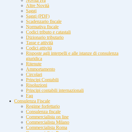
Novità Iva
Altre Novità
Saggi
Saggi (PDF)
Scadenzario fiscale
Normativa fiscale
Codici tributo e catastali
Dizionario tributario
Tasse e attività
Codici attività
Risposte agli interpelli e alle istanze di consulenza
giuridica
Ritenute
Ammortamento
Circolari
Principi Contabili
Risoluzioni
Principi contabili internazionali
Faq
Consulenza Fiscale
Regime forfettario
Consulenza fiscale
Commercialista on line
Commercialista Milano
Commercialista Roma