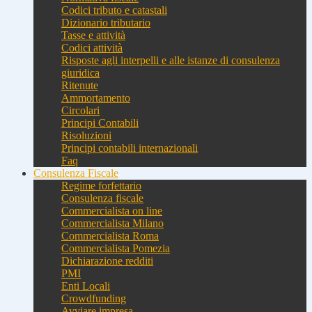
Codici tributo e catastali
Dizionario tributario
Tasse e attività
Codici attività
Risposte agli interpelli e alle istanze di consulenza
giuridica
Ritenute
Ammortamento
Circolari
Principi Contabili
Risoluzioni
Principi contabili internazionali
Faq
Consulenza Fiscale
Regime forfettario
Consulenza fiscale
Commercialista on line
Commercialista Milano
Commercialista Roma
Commercialista Pomezia
Dichiarazione redditi
PMI
Enti Locali
Crowdfunding
Avviare impresa