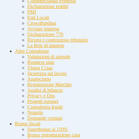
Commercialista Pomezia
Dichiarazione redditi
PMI
Enti Locali
Crowdfunding
Avviare impresa
Dichiarazione 770
Ricorsi e contenzioso tributario
La Rete di imprese
Altre Consulenze
Valutazioni di aziende
Business plan
Visura Cciaa
Sicurezza sul lavoro
Anatocismo
Registrazione Marchio
Analisi di bilancio
Privacy e Dps
Progetti europei
Consulenza legale
Notarile
Domande comuni
Bonus fiscali
Superbonus al 110%
Bonus ristrutturazione casa