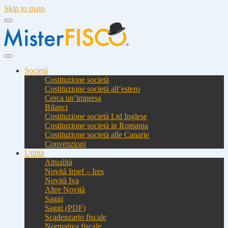
Skip to main
Società
Costituzione società
Costituzione società all’estero
Cerca un’impresa
Bilanci
Costituzione società Ltd Inglese
Costituzione società in Romania
Costituzione società alle Canarie
Convenzioni
Utilità
Attualità
Novità Irpef – Ires
Novità Iva
Altre Novità
Saggi
Saggi (PDF)
Scadenzario fiscale
Normativa fiscale