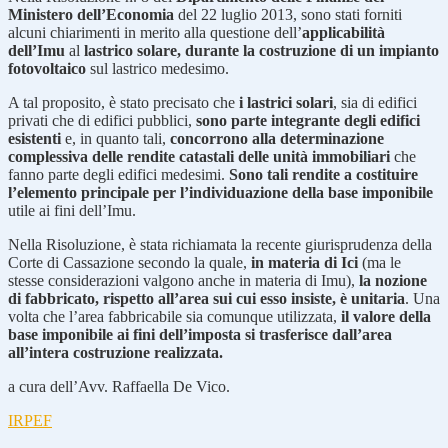
Ministero dell’Economia
del 22 luglio 2013, sono stati forniti
alcuni chiarimenti in merito alla questione dell’
applicabilità
dell’Imu
al
lastrico solare,
durante la costruzione di un impianto
fotovoltaico
sul lastrico medesimo.
A tal proposito, è stato precisato che
i lastrici solari
, sia di edifici
privati che di edifici pubblici,
sono parte integrante degli edifici
esistenti
e, in quanto tali,
concorrono alla determinazione
complessiva delle rendite catastali delle unità immobiliari
che
fanno parte degli edifici medesimi.
Sono tali rendite a costituire
l’elemento principale per l’individuazione della base imponibile
utile ai fini dell’Imu.
Nella Risoluzione, è stata richiamata la recente giurisprudenza della
Corte di Cassazione secondo la quale,
in materia di Ici
(ma le
stesse considerazioni valgono anche in materia di Imu),
la nozione
di fabbricato, rispetto all’area sui cui esso insiste, è unitaria
. Una
volta che l’area fabbricabile sia comunque utilizzata,
il valore della
base imponibile ai fini dell’imposta si trasferisce dall’area
all’intera costruzione realizzata.
a cura dell’Avv. Raffaella De Vico.
IRPEF