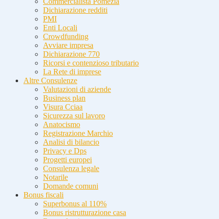
Commercialista Pomezia
Dichiarazione redditi
PMI
Enti Locali
Crowdfunding
Avviare impresa
Dichiarazione 770
Ricorsi e contenzioso tributario
La Rete di imprese
Altre Consulenze
Valutazioni di aziende
Business plan
Visura Cciaa
Sicurezza sul lavoro
Anatocismo
Registrazione Marchio
Analisi di bilancio
Privacy e Dps
Progetti europei
Consulenza legale
Notarile
Domande comuni
Bonus fiscali
Superbonus al 110%
Bonus ristrutturazione casa