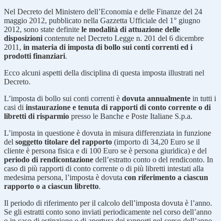
Nel Decreto del Ministero dell’Economia e delle Finanze del 24
maggio 2012, pubblicato nella Gazzetta Ufficiale del 1° giugno
2012, sono state definite
le modalità di attuazione delle
disposizioni
contenute nel Decreto Legge n. 201 del 6 dicembre
2011,
in materia di imposta di bollo sui conti correnti ed i
prodotti finanziari
.
Ecco alcuni aspetti della disciplina di questa imposta illustrati nel
Decreto.
L’imposta di bollo sui conti correnti è
dovuta annualmente
in tutti i
casi di
instaurazione e tenuta di rapporti di conto corrente o di
libretti di risparmio
presso le Banche e Poste Italiane S.p.a.
L’imposta in questione è dovuta in misura differenziata in funzione
del
soggetto titolare del rapporto
(importo di 34,20 Euro se il
cliente è persona fisica e di 100 Euro se è persona giuridica) e del
periodo di rendicontazione
dell’estratto conto o del rendiconto. In
caso di più rapporti di conto corrente o di più libretti intestati alla
medesima persona, l’imposta è dovuta
con riferimento a ciascun
rapporto o a ciascun libretto
.
Il periodo di riferimento per il calcolo dell’imposta dovuta è l’anno.
Se gli estratti conto sono inviati periodicamente nel corso dell’anno
o in caso di estinzione o di apertura dei rapporti nel corso dell’anno,