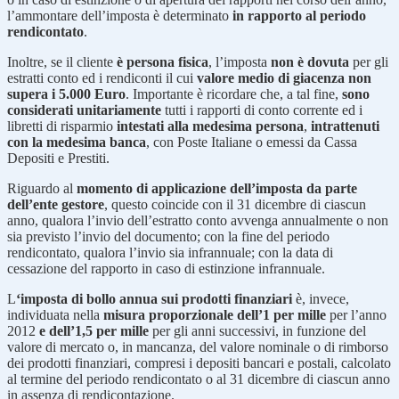
l’ammontare dell’imposta è determinato
in rapporto al periodo
rendicontato
.
Inoltre, se il cliente
è persona fisica
, l’imposta
non è dovuta
per gli
estratti conto ed i rendiconti il cui
valore medio di giacenza non
supera i 5.000 Euro
. Importante è ricordare che, a tal fine,
sono
considerati unitariamente
tutti i rapporti di conto corrente ed i
libretti di risparmio
intestati alla medesima persona
,
intrattenuti
con la medesima banca
, con Poste Italiane o emessi da Cassa
Depositi e Prestiti.
Riguardo al
momento di applicazione dell’imposta da parte
dell’ente gestore
, questo coincide con il 31 dicembre di ciascun
anno, qualora l’invio dell’estratto conto avvenga annualmente o non
sia previsto l’invio del documento; con la fine del periodo
rendicontato, qualora l’invio sia infrannuale; con la data di
cessazione del rapporto in caso di estinzione infrannuale.
L
‘imposta di bollo annua sui prodotti finanziari
è, invece,
individuata nella
misura proporzionale dell’1 per mille
per l’anno
2012
e dell’1,5 per mille
per gli anni successivi, in funzione del
valore di mercato o, in mancanza, del valore nominale o di rimborso
dei prodotti finanziari, compresi i depositi bancari e postali, calcolato
al termine del periodo rendicontato o al 31 dicembre di ciascun anno
in assenza di rendicontazione.