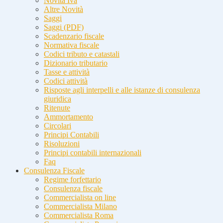
Novità Iva
Altre Novità
Saggi
Saggi (PDF)
Scadenzario fiscale
Normativa fiscale
Codici tributo e catastali
Dizionario tributario
Tasse e attività
Codici attività
Risposte agli interpelli e alle istanze di consulenza
giuridica
Ritenute
Ammortamento
Circolari
Principi Contabili
Risoluzioni
Principi contabili internazionali
Faq
Consulenza Fiscale
Regime forfettario
Consulenza fiscale
Commercialista on line
Commercialista Milano
Commercialista Roma