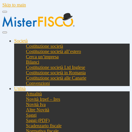
Skip to main
Società
Costituzione società
Costituzione società all’estero
Cerca un’impresa
Bilanci
Costituzione società Ltd Inglese
Costituzione società in Romania
Costituzione società alle Canarie
Convenzioni
Utilità
Attualità
Novità Irpef – Ires
Novità Iva
Altre Novità
Saggi
Saggi (PDF)
Scadenzario fiscale
Normativa fiscale