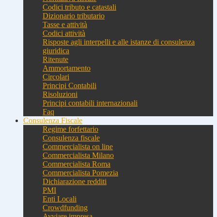
Codici tributo e catastali
Dizionario tributario
Tasse e attività
Codici attività
Risposte agli interpelli e alle istanze di consulenza
giuridica
Ritenute
Ammortamento
Circolari
Principi Contabili
Risoluzioni
Principi contabili internazionali
Faq
Consulenza Fiscale
Regime forfettario
Consulenza fiscale
Commercialista on line
Commercialista Milano
Commercialista Roma
Commercialista Pomezia
Dichiarazione redditi
PMI
Enti Locali
Crowdfunding
Avviare impresa