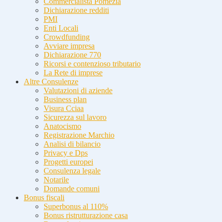
Commercialista Pomezia
Dichiarazione redditi
PMI
Enti Locali
Crowdfunding
Avviare impresa
Dichiarazione 770
Ricorsi e contenzioso tributario
La Rete di imprese
Altre Consulenze
Valutazioni di aziende
Business plan
Visura Cciaa
Sicurezza sul lavoro
Anatocismo
Registrazione Marchio
Analisi di bilancio
Privacy e Dps
Progetti europei
Consulenza legale
Notarile
Domande comuni
Bonus fiscali
Superbonus al 110%
Bonus ristrutturazione casa