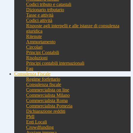
Codici tributo e catastali
Dizionario tributario
Tasse e attività
Codici attività
Risposte agli interpelli e alle istanze di consulenza
giuridica
Ritenute
Ammortamento
Circolari
Principi Contabili
Risoluzioni
Principi contabili internazionali
Faq
Consulenza Fiscale
Regime forfettario
Consulenza fiscale
Commercialista on line
Commercialista Milano
Commercialista Roma
Commercialista Pomezia
Dichiarazione redditi
PMI
Enti Locali
Crowdfunding
Avviare impresa