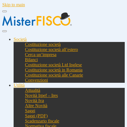
Skip to main
Società
Costituzione società
Costituzione società all’estero
Cerca un’impresa
Bilanci
Costituzione società Ltd Inglese
Costituzione società in Romania
Costituzione società alle Canarie
Convenzioni
Utilità
Attualità
Novità Irpef – Ires
Novità Iva
Altre Novità
Saggi
Saggi (PDF)
Scadenzario fiscale
Normativa fiscale