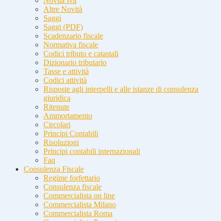
Novità Iva
Altre Novità
Saggi
Saggi (PDF)
Scadenzario fiscale
Normativa fiscale
Codici tributo e catastali
Dizionario tributario
Tasse e attività
Codici attività
Risposte agli interpelli e alle istanze di consulenza
giuridica
Ritenute
Ammortamento
Circolari
Principi Contabili
Risoluzioni
Principi contabili internazionali
Faq
Consulenza Fiscale
Regime forfettario
Consulenza fiscale
Commercialista on line
Commercialista Milano
Commercialista Roma