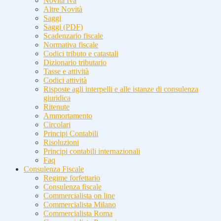
Novità Iva
Altre Novità
Saggi
Saggi (PDF)
Scadenzario fiscale
Normativa fiscale
Codici tributo e catastali
Dizionario tributario
Tasse e attività
Codici attività
Risposte agli interpelli e alle istanze di consulenza
giuridica
Ritenute
Ammortamento
Circolari
Principi Contabili
Risoluzioni
Principi contabili internazionali
Faq
Consulenza Fiscale
Regime forfettario
Consulenza fiscale
Commercialista on line
Commercialista Milano
Commercialista Roma