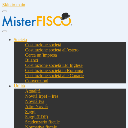
Skip to main
Società
Costituzione società
Costituzione società all’estero
Cerca un’impresa
Bilanci
Costituzione società Ltd Inglese
Costituzione società in Romania
Costituzione società alle Canarie
Convenzioni
Utilità
Attualità
Novità Irpef – Ires
Novità Iva
Altre Novità
Saggi
Saggi (PDF)
Scadenzario fiscale
Normativa fiscale