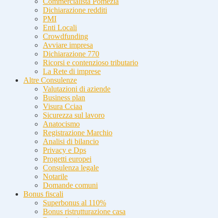
Commercialista Pomezia
Dichiarazione redditi
PMI
Enti Locali
Crowdfunding
Avviare impresa
Dichiarazione 770
Ricorsi e contenzioso tributario
La Rete di imprese
Altre Consulenze
Valutazioni di aziende
Business plan
Visura Cciaa
Sicurezza sul lavoro
Anatocismo
Registrazione Marchio
Analisi di bilancio
Privacy e Dps
Progetti europei
Consulenza legale
Notarile
Domande comuni
Bonus fiscali
Superbonus al 110%
Bonus ristrutturazione casa