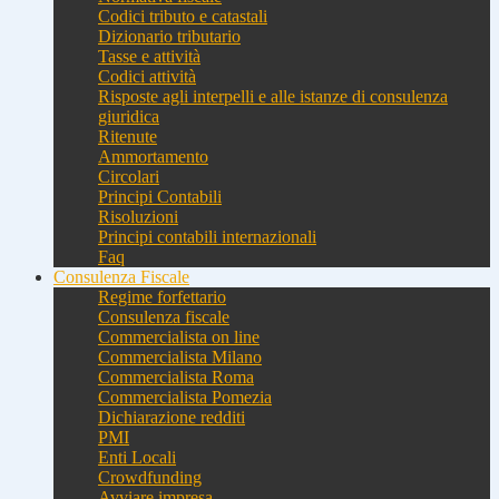
Codici tributo e catastali
Dizionario tributario
Tasse e attività
Codici attività
Risposte agli interpelli e alle istanze di consulenza
giuridica
Ritenute
Ammortamento
Circolari
Principi Contabili
Risoluzioni
Principi contabili internazionali
Faq
Consulenza Fiscale
Regime forfettario
Consulenza fiscale
Commercialista on line
Commercialista Milano
Commercialista Roma
Commercialista Pomezia
Dichiarazione redditi
PMI
Enti Locali
Crowdfunding
Avviare impresa