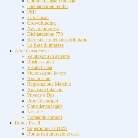
Commercialista Pomezia
Dichiarazione redditi
PMI
Enti Locali
Crowdfunding
Avviare impresa
Dichiarazione 770
Ricorsi e contenzioso tributario
La Rete di imprese
Altre Consulenze
Valutazioni di aziende
Business plan
Visura Cciaa
Sicurezza sul lavoro
Anatocismo
Registrazione Marchio
Analisi di bilancio
Privacy e Dps
Progetti europei
Consulenza legale
Notarile
Domande comuni
Bonus fiscali
Superbonus al 110%
Bonus ristrutturazione casa