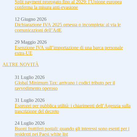
Split payment prorogato fino al 2029: l’Unione europea
conferma la misura anti-evasione
12 Giugno 2026
Dichiarazione IVA 2025 omessa o incompleta: al via le
comunicazioni dell’AdE
29 Maggio 2026
Esenzione IVA sull’importazione di una barca personale
extra-UE
ALTRE NOVITÀ
31 Luglio 2026
Global Minimum Tax: arrivano i codici tributo per il
ravvedimento operoso
31 Luglio 2026
Espropri per pubblica utilità: i chiarimenti dell’Agenzia sulla
trascrizione del decreto
24 Luglio 2026
Buoni fruttiferi postali: quando gli interessi sono esenti per i
residenti nei Paesi white list