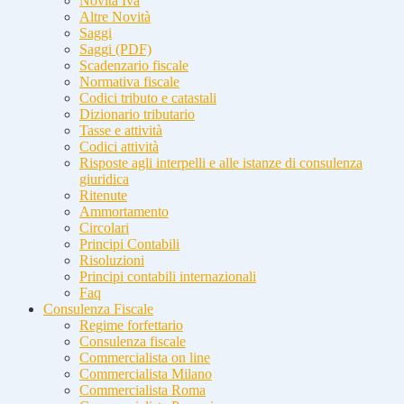
Novità Iva
Altre Novità
Saggi
Saggi (PDF)
Scadenzario fiscale
Normativa fiscale
Codici tributo e catastali
Dizionario tributario
Tasse e attività
Codici attività
Risposte agli interpelli e alle istanze di consulenza
giuridica
Ritenute
Ammortamento
Circolari
Principi Contabili
Risoluzioni
Principi contabili internazionali
Faq
Consulenza Fiscale
Regime forfettario
Consulenza fiscale
Commercialista on line
Commercialista Milano
Commercialista Roma