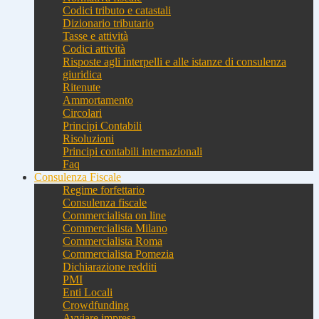
Codici tributo e catastali
Dizionario tributario
Tasse e attività
Codici attività
Risposte agli interpelli e alle istanze di consulenza
giuridica
Ritenute
Ammortamento
Circolari
Principi Contabili
Risoluzioni
Principi contabili internazionali
Faq
Consulenza Fiscale
Regime forfettario
Consulenza fiscale
Commercialista on line
Commercialista Milano
Commercialista Roma
Commercialista Pomezia
Dichiarazione redditi
PMI
Enti Locali
Crowdfunding
Avviare impresa