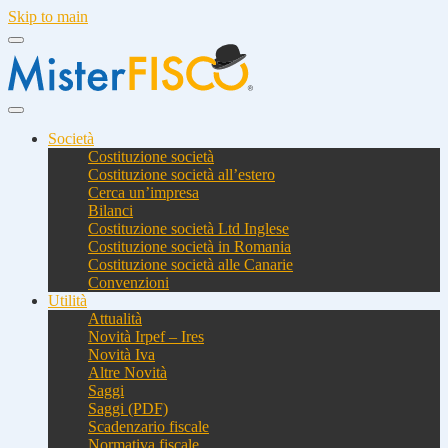
Skip to main
Società
Costituzione società
Costituzione società all’estero
Cerca un’impresa
Bilanci
Costituzione società Ltd Inglese
Costituzione società in Romania
Costituzione società alle Canarie
Convenzioni
Utilità
Attualità
Novità Irpef – Ires
Novità Iva
Altre Novità
Saggi
Saggi (PDF)
Scadenzario fiscale
Normativa fiscale