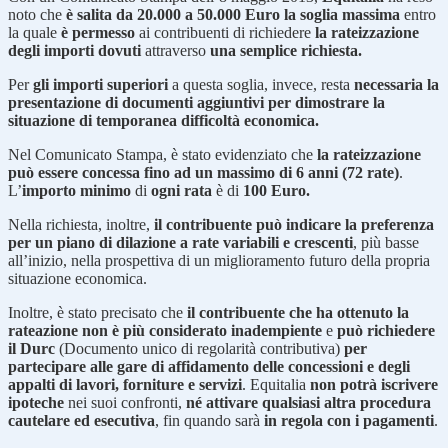
noto che
è salita da 20.000 a 50.000 Euro la soglia massima
entro
la quale
è permesso
ai contribuenti di richiedere
la rateizzazione
degli importi dovuti
attraverso
una semplice richiesta.
Per
gli importi superiori
a questa soglia, invece, resta
necessaria la
presentazione di documenti aggiuntivi per dimostrare la
situazione di temporanea difficoltà economica.
Nel Comunicato Stampa, è stato evidenziato che
la rateizzazione
può essere concessa fino ad un massimo di 6 anni (72 rate)
.
L’
importo minimo
di
ogni rata
è di
100 Euro.
Nella richiesta, inoltre,
il contribuente può indicare la preferenza
per un piano di dilazione a rate variabili e crescenti
, più basse
all’inizio, nella prospettiva di un miglioramento futuro della propria
situazione economica.
Inoltre, è stato precisato che
il contribuente che ha ottenuto la
rateazione non è più considerato inadempiente
e
può richiedere
il Durc
(Documento unico di regolarità contributiva)
per
partecipare alle gare di affidamento delle concessioni e degli
appalti di lavori, forniture e servizi
. Equitalia
non potrà iscrivere
ipoteche
nei suoi confronti,
né attivare qualsiasi altra procedura
cautelare ed esecutiva
, fin quando sarà
in regola con i pagamenti
.