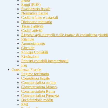
Saggi
Saggi (PDF)
Scadenzario fiscale
Normativa fiscale
Codici tributo e catastali
Dizionario tributario
Tasse e attività
Codici attività
Risposte agli interpelli e alle istanze di consulenza giurid
Ritenute
Ammortamento
Circolari
Principi Contabili
Risoluzioni
Principi contabili internazionali
Faq
Consulenza Fiscale
Regime forfettario
Consulenza fiscale
Commercialista on line
Commercialista Milano
Commercialista Roma
Commercialista Pomezia
Dichiarazione redditi
PMI