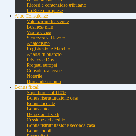
Ricorsi e contenzioso tributario
La Rete di imprese
Altre Consulenze
Valutazioni di aziende
Business plan
Visura Cciaa
Sicurezza sul lavoro
Anatocismo
Registrazione Marchio
Analisi di bilancio
Privacy e Dps
Progetti europei
Consulenza legale
Notarile
Domande comuni
Bonus fiscali
Superbonus al 110%
Bonus ristrutturazione casa
Bonus facciate
Bonus auto
Detrazioni fiscali
Cessione del credito
Bonus ristrutturazione seconda casa
Bonus mobili