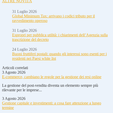
ALTRE NOVITÀ
31 Luglio 2026
Global Minimum Tax: arrivano i codici tributo per il
ravvedimento operoso
31 Luglio 2026
Espropri per pubblica utilità: i chiarimenti dell’Agenzia sulla
trascrizione del decreto
24 Luglio 2026
Buoni fruttiferi postali: quando gli interessi sono esenti per i
residenti nei Paesi white list
Articoli correlati
3 Agosto 2026
E-commerce, cambiano le regole per la gestione dei resi online
La gestione del post-vendita diventa un elemento sempre più
rilevante per le imprese...
3 Agosto 2026
Gestione capitale e investimenti: a cosa fare attenzione a lungo
termine