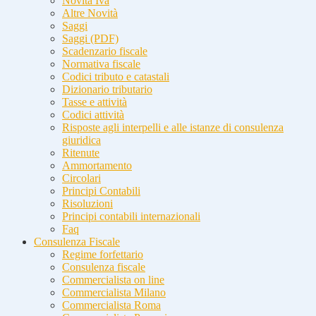
Novità Iva
Altre Novità
Saggi
Saggi (PDF)
Scadenzario fiscale
Normativa fiscale
Codici tributo e catastali
Dizionario tributario
Tasse e attività
Codici attività
Risposte agli interpelli e alle istanze di consulenza
giuridica
Ritenute
Ammortamento
Circolari
Principi Contabili
Risoluzioni
Principi contabili internazionali
Faq
Consulenza Fiscale
Regime forfettario
Consulenza fiscale
Commercialista on line
Commercialista Milano
Commercialista Roma