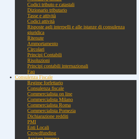
Codici tributo e catastali
Dizionario tributario
Tasse e attività
Codici attività
Risposte agli interpelli e alle istanze di consulenza
giuridica
Ritenute
Ammortamento
Circolari
Principi Contabili
Risoluzioni
Principi contabili internazionali
Faq
Consulenza Fiscale
Regime forfettario
Consulenza fiscale
Commercialista on line
Commercialista Milano
Commercialista Roma
Commercialista Pomezia
Dichiarazione redditi
PMI
Enti Locali
Crowdfunding
Avviare impresa