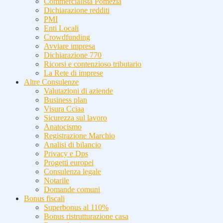
Commercialista Pomezia
Dichiarazione redditi
PMI
Enti Locali
Crowdfunding
Avviare impresa
Dichiarazione 770
Ricorsi e contenzioso tributario
La Rete di imprese
Altre Consulenze
Valutazioni di aziende
Business plan
Visura Cciaa
Sicurezza sul lavoro
Anatocismo
Registrazione Marchio
Analisi di bilancio
Privacy e Dps
Progetti europei
Consulenza legale
Notarile
Domande comuni
Bonus fiscali
Superbonus al 110%
Bonus ristrutturazione casa