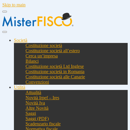
Skip to main
Società
Costituzione società
Costituzione società all’estero
Cerca un’impresa
Bilanci
Costituzione società Ltd Inglese
Costituzione società in Romania
Costituzione società alle Canarie
Convenzioni
Utilità
Attualità
Novità Irpef – Ires
Novità Iva
Altre Novità
Saggi
Saggi (PDF)
Scadenzario fiscale
Normativa fiscale