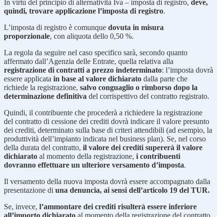
In virtù del principio di alternatività Iva – imposta di registro,
deve,
quindi, trovare applicazione l’imposta di registro
.
L’imposta di registro è comunque
dovuta in misura
proporzionale
, con aliquota dello 0,50 %.
La regola da seguire nel caso specifico sarà, secondo quanto
affermato dall’Agenzia delle Entrate, quella relativa alla
registrazione di contratti a prezzo indeterminato
: l’imposta dovrà
essere applicata
in base al valore dichiarato
dalla parte che
richiede la registrazione,
salvo conguaglio o rimborso dopo la
determinazione definitiva
del corrispettivo del contratto registrato.
Quindi, il contribuente che procederà a richiedere la registrazione
del contratto di cessione dei crediti dovrà indicare il valore presunto
dei crediti, determinato sulla base di criteri attendibili (ad esempio, la
produttività dell’impianto indicata nel business plan). Se, nel corso
della durata del contratto,
il valore dei crediti supererà il valore
dichiarato
al momento della registrazione,
i contribuenti
dovranno effettuare un ulteriore versamento d’imposta
.
Il versamento della nuova imposta dovrà essere accompagnato dalla
presentazione di
una denuncia, ai sensi dell’articolo 19 del TUR.
Se, invece,
l’ammontare dei crediti risulterà essere inferiore
all’importo dichiarato
al momento della registrazione del contratto,