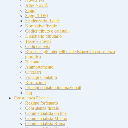
Novità Iva
Altre Novità
Saggi
Saggi (PDF)
Scadenzario fiscale
Normativa fiscale
Codici tributo e catastali
Dizionario tributario
Tasse e attività
Codici attività
Risposte agli interpelli e alle istanze di consulenza
giuridica
Ritenute
Ammortamento
Circolari
Principi Contabili
Risoluzioni
Principi contabili internazionali
Faq
Consulenza Fiscale
Regime forfettario
Consulenza fiscale
Commercialista on line
Commercialista Milano
Commercialista Roma