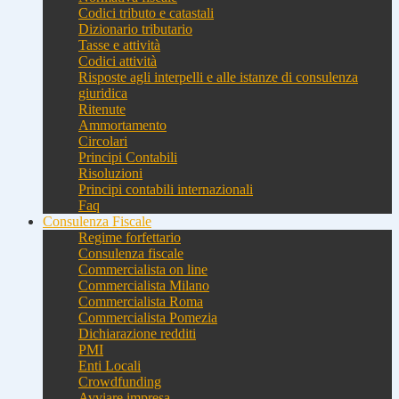
Codici tributo e catastali
Dizionario tributario
Tasse e attività
Codici attività
Risposte agli interpelli e alle istanze di consulenza
giuridica
Ritenute
Ammortamento
Circolari
Principi Contabili
Risoluzioni
Principi contabili internazionali
Faq
Consulenza Fiscale
Regime forfettario
Consulenza fiscale
Commercialista on line
Commercialista Milano
Commercialista Roma
Commercialista Pomezia
Dichiarazione redditi
PMI
Enti Locali
Crowdfunding
Avviare impresa