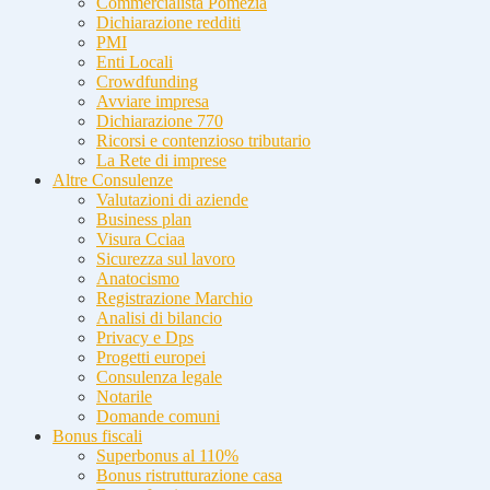
Commercialista Pomezia
Dichiarazione redditi
PMI
Enti Locali
Crowdfunding
Avviare impresa
Dichiarazione 770
Ricorsi e contenzioso tributario
La Rete di imprese
Altre Consulenze
Valutazioni di aziende
Business plan
Visura Cciaa
Sicurezza sul lavoro
Anatocismo
Registrazione Marchio
Analisi di bilancio
Privacy e Dps
Progetti europei
Consulenza legale
Notarile
Domande comuni
Bonus fiscali
Superbonus al 110%
Bonus ristrutturazione casa