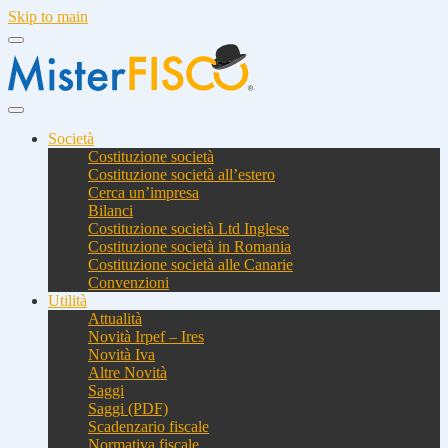
Skip to main
Società
Costituzione società
Costituzione società all’estero
Cerca un’impresa
Bilanci
Costituzione società Ltd Inglese
Costituzione società in Romania
Costituzione società alle Canarie
Convenzioni
Utilità
Attualità
Novità Irpef – Ires
Novità Iva
Altre Novità
Saggi
Saggi (PDF)
Scadenzario fiscale
Normativa fiscale