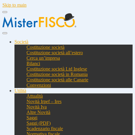
Skip to main
Società
Costituzione società
Costituzione società all’estero
Cerca un’impresa
Bilanci
Costituzione società Ltd Inglese
Costituzione società in Romania
Costituzione società alle Canarie
Convenzioni
Utilità
Attualità
Novità Irpef – Ires
Novità Iva
Altre Novità
Saggi
Saggi (PDF)
Scadenzario fiscale
Normativa fiscale