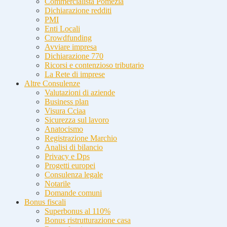
Commercialista Pomezia
Dichiarazione redditi
PMI
Enti Locali
Crowdfunding
Avviare impresa
Dichiarazione 770
Ricorsi e contenzioso tributario
La Rete di imprese
Altre Consulenze
Valutazioni di aziende
Business plan
Visura Cciaa
Sicurezza sul lavoro
Anatocismo
Registrazione Marchio
Analisi di bilancio
Privacy e Dps
Progetti europei
Consulenza legale
Notarile
Domande comuni
Bonus fiscali
Superbonus al 110%
Bonus ristrutturazione casa