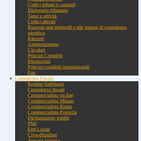
Codici tributo e catastali
Dizionario tributario
Tasse e attività
Codici attività
Risposte agli interpelli e alle istanze di consulenza
giuridica
Ritenute
Ammortamento
Circolari
Principi Contabili
Risoluzioni
Principi contabili internazionali
Faq
Consulenza Fiscale
Regime forfettario
Consulenza fiscale
Commercialista on line
Commercialista Milano
Commercialista Roma
Commercialista Pomezia
Dichiarazione redditi
PMI
Enti Locali
Crowdfunding
Avviare impresa