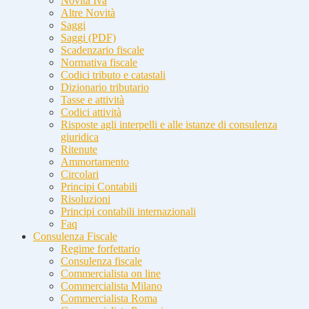
Novità Iva
Altre Novità
Saggi
Saggi (PDF)
Scadenzario fiscale
Normativa fiscale
Codici tributo e catastali
Dizionario tributario
Tasse e attività
Codici attività
Risposte agli interpelli e alle istanze di consulenza
giuridica
Ritenute
Ammortamento
Circolari
Principi Contabili
Risoluzioni
Principi contabili internazionali
Faq
Consulenza Fiscale
Regime forfettario
Consulenza fiscale
Commercialista on line
Commercialista Milano
Commercialista Roma