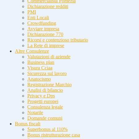
Commercialista Pomezia
Dichiarazione redditi
PMI
Enti Locali
Crowdfunding
Avviare impresa
Dichiarazione 770
Ricorsi e contenzioso tributario
La Rete di imprese
Altre Consulenze
Valutazioni di aziende
Business plan
Visura Cciaa
Sicurezza sul lavoro
Anatocismo
Registrazione Marchio
Analisi di bilancio
Privacy e Dps
Progetti europei
Consulenza legale
Notarile
Domande comuni
Bonus fiscali
Superbonus al 110%
Bonus ristrutturazione casa