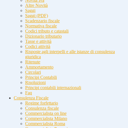
Novità Iva
Altre Novità
Saggi
Saggi (PDF)
Scadenzario fiscale
Normativa fiscale
Codici tributo e catastali
Dizionario tributario
Tasse e attività
Codici attività
Risposte agli interpelli e alle istanze di consulenza
giuridica
Ritenute
Ammortamento
Circolari
Principi Contabili
Risoluzioni
Principi contabili internazionali
Faq
Consulenza Fiscale
Regime forfettario
Consulenza fiscale
Commercialista on line
Commercialista Milano
Commercialista Roma