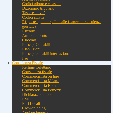
Codici tributo e catastali
Dizionario tributario
Tasse e attività
Codici attività
Risposte agli interpelli e alle istanze di consulenza
giuridica
Ritenute
Ammortamento
Circolari
Principi Contabili
Risoluzioni
Principi contabili internazionali
Faq
Consulenza Fiscale
Regime forfettario
Consulenza fiscale
Commercialista on line
Commercialista Milano
Commercialista Roma
Commercialista Pomezia
Dichiarazione redditi
PMI
Enti Locali
Crowdfunding
Avviare impresa