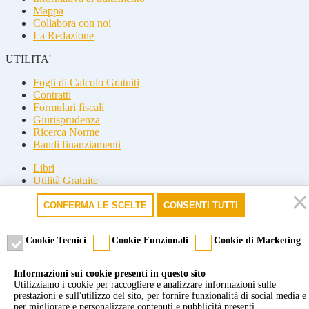
Mappa
Collabora con noi
La Redazione
UTILITA'
Fogli di Calcolo Gratuiti
Contratti
Formulari fiscali
Giurisprudenza
Ricerca Norme
Bandi finanziamenti
Libri
Utilità Gratuite
Guide fiscali
CONFERMA LE SCELTE
CONSENTI TUTTI
Seguici
Seguici
Cookie Tecnici
Cookie Funzionali
Cookie di Marketing
© 2026 Misterfisco. Tutti i diritti sono riservati, è vietata anche la
Informazioni sui cookie presenti in questo sito
riproduzione parziale.
Utilizziamo i cookie per raccogliere e analizzare informazioni sulle
Marchio registrato dello Studio Commercialista Di Michele di Roma
prestazioni e sull'utilizzo del sito, per fornire funzionalità di social media e
e Milano. P.Iva 09277651007 -
Cookie policy
-
Privacy policy
per migliorare e personalizzare contenuti e pubblicità presenti.