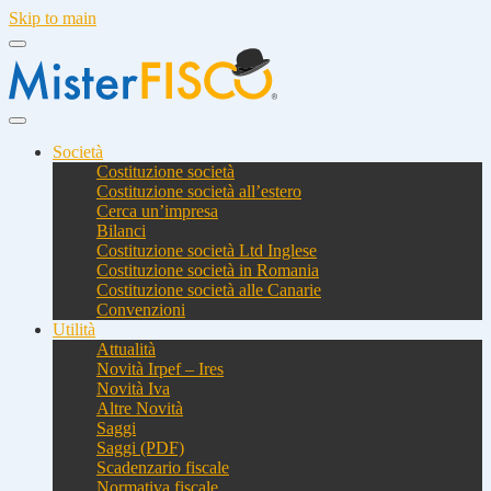
Skip to main
Società
Costituzione società
Costituzione società all’estero
Cerca un’impresa
Bilanci
Costituzione società Ltd Inglese
Costituzione società in Romania
Costituzione società alle Canarie
Convenzioni
Utilità
Attualità
Novità Irpef – Ires
Novità Iva
Altre Novità
Saggi
Saggi (PDF)
Scadenzario fiscale
Normativa fiscale