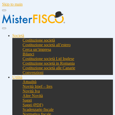
Skip to main
Società
Costituzione società
Costituzione società all’estero
Cerca un’impresa
Bilanci
Costituzione società Ltd Inglese
Costituzione società in Romania
Costituzione società alle Canarie
Convenzioni
Utilità
Attualità
Novità Irpef – Ires
Novità Iva
Altre Novità
Saggi
Saggi (PDF)
Scadenzario fiscale
Normativa fiscale