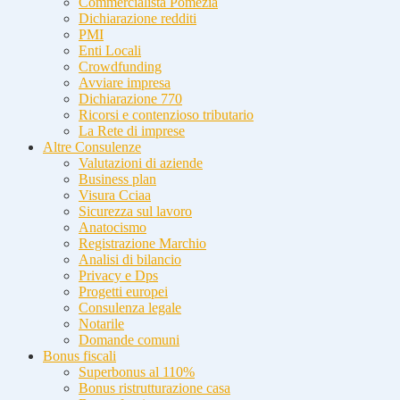
Commercialista Pomezia
Dichiarazione redditi
PMI
Enti Locali
Crowdfunding
Avviare impresa
Dichiarazione 770
Ricorsi e contenzioso tributario
La Rete di imprese
Altre Consulenze
Valutazioni di aziende
Business plan
Visura Cciaa
Sicurezza sul lavoro
Anatocismo
Registrazione Marchio
Analisi di bilancio
Privacy e Dps
Progetti europei
Consulenza legale
Notarile
Domande comuni
Bonus fiscali
Superbonus al 110%
Bonus ristrutturazione casa