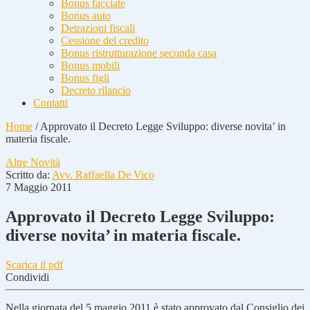
Bonus facciate
Bonus auto
Detrazioni fiscali
Cessione del credito
Bonus ristrutturazione seconda casa
Bonus mobili
Bonus figli
Decreto rilancio
Contatti
Home
/
Approvato il Decreto Legge Sviluppo: diverse novita’ in
materia fiscale.
Altre Novità
Scritto da:
Avv. Raffaella De Vico
7 Maggio 2011
Approvato il Decreto Legge Sviluppo:
diverse novita’ in materia fiscale.
Scarica il pdf
Condividi
Nella giornata del 5 maggio 2011 è stato approvato dal Consiglio dei