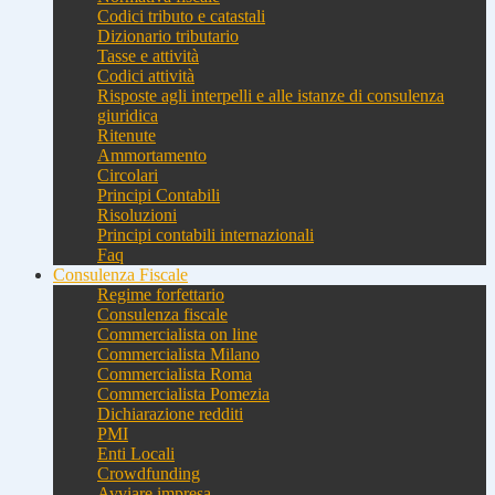
Codici tributo e catastali
Dizionario tributario
Tasse e attività
Codici attività
Risposte agli interpelli e alle istanze di consulenza
giuridica
Ritenute
Ammortamento
Circolari
Principi Contabili
Risoluzioni
Principi contabili internazionali
Faq
Consulenza Fiscale
Regime forfettario
Consulenza fiscale
Commercialista on line
Commercialista Milano
Commercialista Roma
Commercialista Pomezia
Dichiarazione redditi
PMI
Enti Locali
Crowdfunding
Avviare impresa