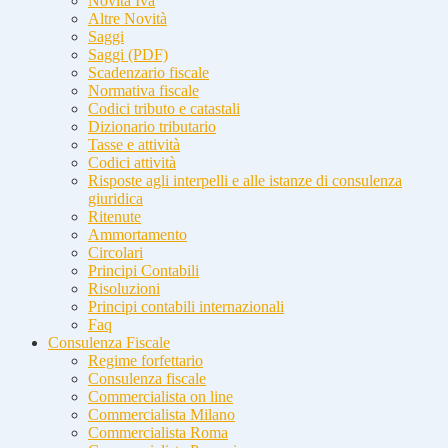
Novità Iva
Altre Novità
Saggi
Saggi (PDF)
Scadenzario fiscale
Normativa fiscale
Codici tributo e catastali
Dizionario tributario
Tasse e attività
Codici attività
Risposte agli interpelli e alle istanze di consulenza
giuridica
Ritenute
Ammortamento
Circolari
Principi Contabili
Risoluzioni
Principi contabili internazionali
Faq
Consulenza Fiscale
Regime forfettario
Consulenza fiscale
Commercialista on line
Commercialista Milano
Commercialista Roma