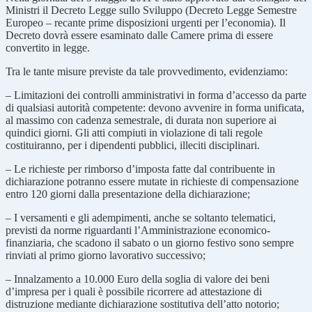
Ministri il Decreto Legge sullo Sviluppo (Decreto Legge Semestre
Europeo – recante prime disposizioni urgenti per l’economia). Il
Decreto dovrà essere esaminato dalle Camere prima di essere
convertito in legge.
Tra le tante misure previste da tale provvedimento, evidenziamo:
– Limitazioni dei controlli amministrativi in forma d’accesso da parte
di qualsiasi autorità competente: devono avvenire in forma unificata,
al massimo con cadenza semestrale, di durata non superiore ai
quindici giorni. Gli atti compiuti in violazione di tali regole
costituiranno, per i dipendenti pubblici, illeciti disciplinari.
– Le richieste per rimborso d’imposta fatte dal contribuente in
dichiarazione potranno essere mutate in richieste di compensazione
entro 120 giorni dalla presentazione della dichiarazione;
– I versamenti e gli adempimenti, anche se soltanto telematici,
previsti da norme riguardanti l’Amministrazione economico-
finanziaria, che scadono il sabato o un giorno festivo sono sempre
rinviati al primo giorno lavorativo successivo;
– Innalzamento a 10.000 Euro della soglia di valore dei beni
d’impresa per i quali è possibile ricorrere ad attestazione di
distruzione mediante dichiarazione sostitutiva dell’atto notorio;