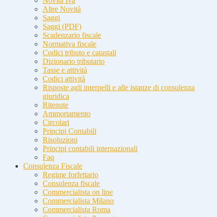
Novità Iva
Altre Novità
Saggi
Saggi (PDF)
Scadenzario fiscale
Normativa fiscale
Codici tributo e catastali
Dizionario tributario
Tasse e attività
Codici attività
Risposte agli interpelli e alle istanze di consulenza
giuridica
Ritenute
Ammortamento
Circolari
Principi Contabili
Risoluzioni
Principi contabili internazionali
Faq
Consulenza Fiscale
Regime forfettario
Consulenza fiscale
Commercialista on line
Commercialista Milano
Commercialista Roma