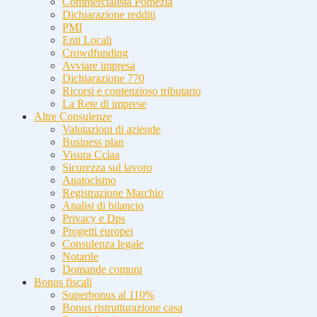
Commercialista Pomezia
Dichiarazione redditi
PMI
Enti Locali
Crowdfunding
Avviare impresa
Dichiarazione 770
Ricorsi e contenzioso tributario
La Rete di imprese
Altre Consulenze
Valutazioni di aziende
Business plan
Visura Cciaa
Sicurezza sul lavoro
Anatocismo
Registrazione Marchio
Analisi di bilancio
Privacy e Dps
Progetti europei
Consulenza legale
Notarile
Domande comuni
Bonus fiscali
Superbonus al 110%
Bonus ristrutturazione casa