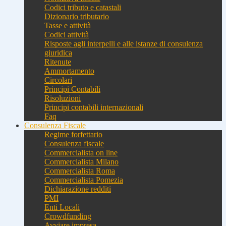
Codici tributo e catastali
Dizionario tributario
Tasse e attività
Codici attività
Risposte agli interpelli e alle istanze di consulenza
giuridica
Ritenute
Ammortamento
Circolari
Principi Contabili
Risoluzioni
Principi contabili internazionali
Faq
Consulenza Fiscale
Regime forfettario
Consulenza fiscale
Commercialista on line
Commercialista Milano
Commercialista Roma
Commercialista Pomezia
Dichiarazione redditi
PMI
Enti Locali
Crowdfunding
Avviare impresa