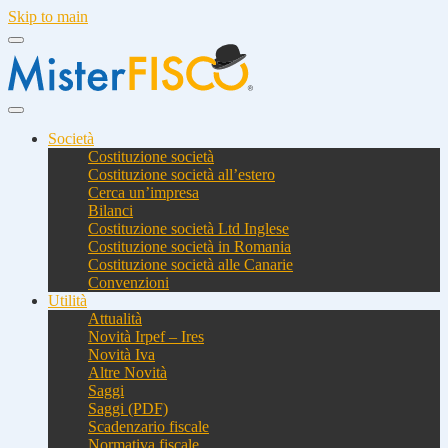
Skip to main
Società
Costituzione società
Costituzione società all’estero
Cerca un’impresa
Bilanci
Costituzione società Ltd Inglese
Costituzione società in Romania
Costituzione società alle Canarie
Convenzioni
Utilità
Attualità
Novità Irpef – Ires
Novità Iva
Altre Novità
Saggi
Saggi (PDF)
Scadenzario fiscale
Normativa fiscale