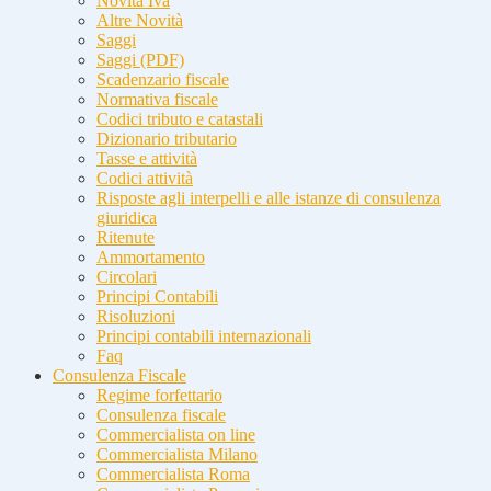
Novità Iva
Altre Novità
Saggi
Saggi (PDF)
Scadenzario fiscale
Normativa fiscale
Codici tributo e catastali
Dizionario tributario
Tasse e attività
Codici attività
Risposte agli interpelli e alle istanze di consulenza
giuridica
Ritenute
Ammortamento
Circolari
Principi Contabili
Risoluzioni
Principi contabili internazionali
Faq
Consulenza Fiscale
Regime forfettario
Consulenza fiscale
Commercialista on line
Commercialista Milano
Commercialista Roma