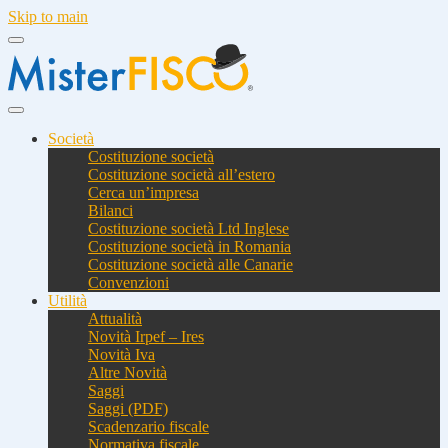
Skip to main
Società
Costituzione società
Costituzione società all’estero
Cerca un’impresa
Bilanci
Costituzione società Ltd Inglese
Costituzione società in Romania
Costituzione società alle Canarie
Convenzioni
Utilità
Attualità
Novità Irpef – Ires
Novità Iva
Altre Novità
Saggi
Saggi (PDF)
Scadenzario fiscale
Normativa fiscale