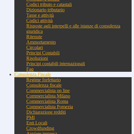
Codici tributo e catastali
Dizionario tributario
Tasse e attività
Codici attività
Risposte agli interpelli e alle istanze di consulenza
giuridica
Ritenute
Ammortamento
Circolari
Principi Contabili
Risoluzioni
Principi contabili internazionali
Faq
Consulenza Fiscale
Regime forfettario
Consulenza fiscale
Commercialista on line
Commercialista Milano
Commercialista Roma
Commercialista Pomezia
Dichiarazione redditi
PMI
Enti Locali
Crowdfunding
Avviare impresa