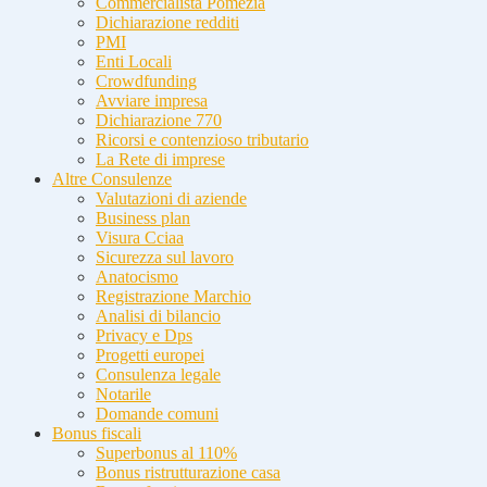
Commercialista Pomezia
Dichiarazione redditi
PMI
Enti Locali
Crowdfunding
Avviare impresa
Dichiarazione 770
Ricorsi e contenzioso tributario
La Rete di imprese
Altre Consulenze
Valutazioni di aziende
Business plan
Visura Cciaa
Sicurezza sul lavoro
Anatocismo
Registrazione Marchio
Analisi di bilancio
Privacy e Dps
Progetti europei
Consulenza legale
Notarile
Domande comuni
Bonus fiscali
Superbonus al 110%
Bonus ristrutturazione casa