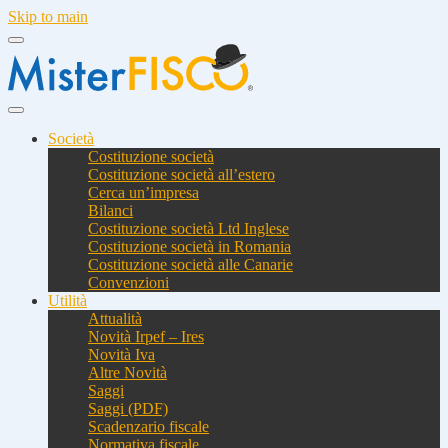
Skip to main
Società
Costituzione società
Costituzione società all’estero
Cerca un’impresa
Bilanci
Costituzione società Ltd Inglese
Costituzione società in Romania
Costituzione società alle Canarie
Convenzioni
Utilità
Attualità
Novità Irpef – Ires
Novità Iva
Altre Novità
Saggi
Saggi (PDF)
Scadenzario fiscale
Normativa fiscale