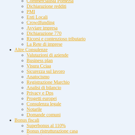
Commercialista Pomezia
Dichiarazione redditi
PMI
Enti Locali
Crowdfunding
Avviare impresa
Dichiarazione 770
Ricorsi e contenzioso tributario
La Rete di imprese
Altre Consulenze
Valutazioni di aziende
Business plan
Visura Cciaa
Sicurezza sul lavoro
Anatocismo
Registrazione Marchio
Analisi di bilancio
Privacy e Dps
Progetti europei
Consulenza legale
Notarile
Domande comuni
Bonus fiscali
Superbonus al 110%
Bonus ristrutturazione casa