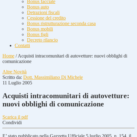
Bonus facciate
Bonus auto
Detrazioni fiscali
Cessione del credito
Bonus ristrutturazione seconda casa
Bonus mobili
Bonus figli
Decreto rilancio
Contatti
Home
/
Acquisti intracomunitari di autovetture: nuovi obblighi di
comunicazione
Altre Novità
Scritto da:
Dott. Massimiliano Di Michele
11 Luglio 2005
Acquisti intracomunitari di autovetture:
nuovi obblighi di comunicazione
Scarica il pdf
Condividi
E’ stato pubblicato nella Gazzetta Ufficiale 5 luglio 2005, n. 154, il