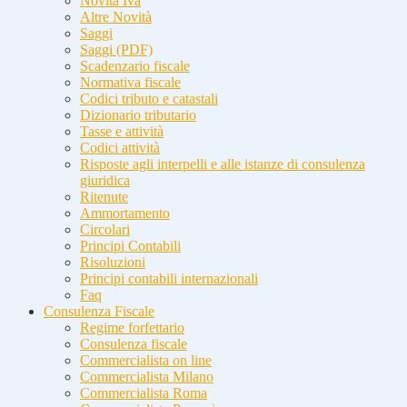
Novità Iva
Altre Novità
Saggi
Saggi (PDF)
Scadenzario fiscale
Normativa fiscale
Codici tributo e catastali
Dizionario tributario
Tasse e attività
Codici attività
Risposte agli interpelli e alle istanze di consulenza
giuridica
Ritenute
Ammortamento
Circolari
Principi Contabili
Risoluzioni
Principi contabili internazionali
Faq
Consulenza Fiscale
Regime forfettario
Consulenza fiscale
Commercialista on line
Commercialista Milano
Commercialista Roma