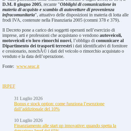
D.M. 8 giugno 2005
, recante "
Obblighi di comunicazione in
materia di acquisto e scambio di autovetture di provenienza
infracomunitaria
", attuativo delle disposizioni in materia di lotta alle
frodi IVA, contenute nella Finanziaria 2005 (commi 378 e 379).
Il Decreto pone a carico dei soggetti operanti nell’esercizio di
imprese, arti e professioni che acquistano o vendono
autoveicoli,
motoveicoli e/o loro rimorchi nuovi
, l’obbligo di
comunicare al
Dipartimento dei trasporti terrestri
i dati identificativi di fornitore
e cessionario, nonchÃ© i dati del veicolo o rimorchio acquistato o
venduto e la data dell’operazione.
Fonte:
www.seac.it
IRPEF
31 Luglio 2026
Bonus e stock option: come funziona l’esenzione
dall’addizionale del 10%
10 Luglio 2026
Finanziamento alle start up innovative: quando spetta la
detrazione Irpef del 65%