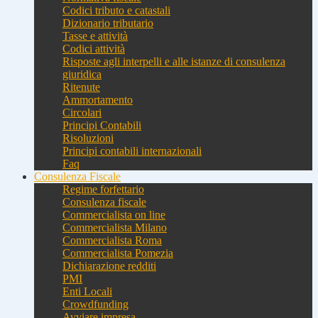
Codici tributo e catastali
Dizionario tributario
Tasse e attività
Codici attività
Risposte agli interpelli e alle istanze di consulenza
giuridica
Ritenute
Ammortamento
Circolari
Principi Contabili
Risoluzioni
Principi contabili internazionali
Faq
Consulenza Fiscale
Regime forfettario
Consulenza fiscale
Commercialista on line
Commercialista Milano
Commercialista Roma
Commercialista Pomezia
Dichiarazione redditi
PMI
Enti Locali
Crowdfunding
Avviare impresa