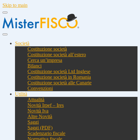
Skip to main
Società
Costituzione società
Costituzione società all’estero
Cerca un’impresa
Bilanci
Costituzione società Ltd Inglese
Costituzione società in Romania
Costituzione società alle Canarie
Convenzioni
Utilità
Attualità
Novità Irpef – Ires
Novità Iva
Altre Novità
Saggi
Saggi (PDF)
Scadenzario fiscale
Normativa fiscale