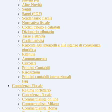
Novità Iva
Altre Novità
Saggi
Saggi (PDF)
Scadenzario fiscale
Normativa fiscale
Codici tributo e catastali
Dizionario tributario
Tasse e attività
Codici attività
Risposte agli interpelli e alle istanze di consulenza
giuridica
Ritenute
Ammortamento
Circolari
Principi Contabili
Risoluzioni
Principi contabili internazionali
Faq
Consulenza Fiscale
Regime forfettario
Consulenza fiscale
Commercialista on line
Commercialista Milano
Commercialista Roma