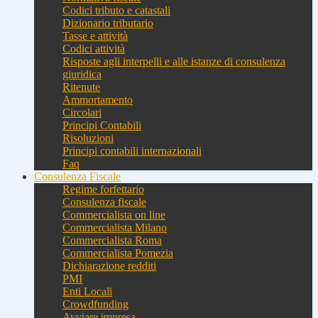
Codici tributo e catastali
Dizionario tributario
Tasse e attività
Codici attività
Risposte agli interpelli e alle istanze di consulenza
giuridica
Ritenute
Ammortamento
Circolari
Principi Contabili
Risoluzioni
Principi contabili internazionali
Faq
Consulenza Fiscale
Regime forfettario
Consulenza fiscale
Commercialista on line
Commercialista Milano
Commercialista Roma
Commercialista Pomezia
Dichiarazione redditi
PMI
Enti Locali
Crowdfunding
Avviare impresa