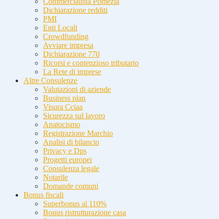
Commercialista Pomezia
Dichiarazione redditi
PMI
Enti Locali
Crowdfunding
Avviare impresa
Dichiarazione 770
Ricorsi e contenzioso tributario
La Rete di imprese
Altre Consulenze
Valutazioni di aziende
Business plan
Visura Cciaa
Sicurezza sul lavoro
Anatocismo
Registrazione Marchio
Analisi di bilancio
Privacy e Dps
Progetti europei
Consulenza legale
Notarile
Domande comuni
Bonus fiscali
Superbonus al 110%
Bonus ristrutturazione casa