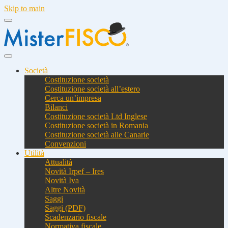
Skip to main
Società
Costituzione società
Costituzione società all’estero
Cerca un’impresa
Bilanci
Costituzione società Ltd Inglese
Costituzione società in Romania
Costituzione società alle Canarie
Convenzioni
Utilità
Attualità
Novità Irpef – Ires
Novità Iva
Altre Novità
Saggi
Saggi (PDF)
Scadenzario fiscale
Normativa fiscale