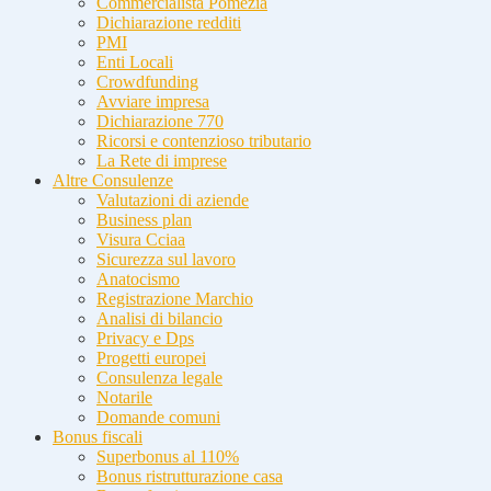
Commercialista Pomezia
Dichiarazione redditi
PMI
Enti Locali
Crowdfunding
Avviare impresa
Dichiarazione 770
Ricorsi e contenzioso tributario
La Rete di imprese
Altre Consulenze
Valutazioni di aziende
Business plan
Visura Cciaa
Sicurezza sul lavoro
Anatocismo
Registrazione Marchio
Analisi di bilancio
Privacy e Dps
Progetti europei
Consulenza legale
Notarile
Domande comuni
Bonus fiscali
Superbonus al 110%
Bonus ristrutturazione casa