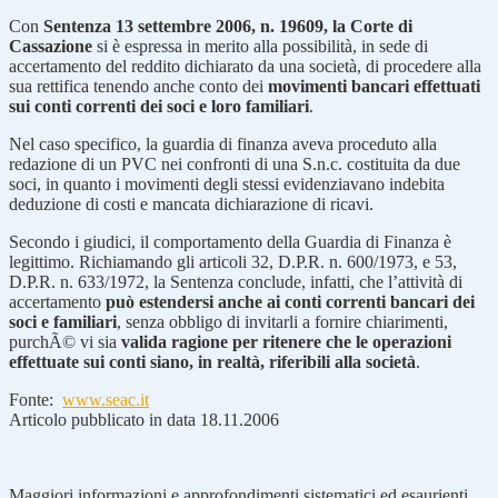
Con
Sentenza 13 settembre 2006, n. 19609, la Corte di
Cassazione
si è espressa in merito alla possibilità, in sede di
accertamento del reddito dichiarato da una società, di procedere alla
sua rettifica tenendo anche conto dei
movimenti bancari effettuati
sui conti correnti dei soci e loro familiari
.
Nel caso specifico, la guardia di finanza aveva proceduto alla
redazione di un PVC nei confronti di una S.n.c. costituita da due
soci, in quanto i movimenti degli stessi evidenziavano indebita
deduzione di costi e mancata dichiarazione di ricavi.
Secondo i giudici, il comportamento della Guardia di Finanza è
legittimo. Richiamando gli articoli 32, D.P.R. n. 600/1973, e 53,
D.P.R. n. 633/1972, la Sentenza conclude, infatti, che l’attività di
accertamento
può estendersi anche ai conti correnti bancari dei
soci e familiari
, senza obbligo di invitarli a fornire chiarimenti,
purchÃ© vi sia
valida ragione per ritenere che le operazioni
effettuate sui conti siano, in realtà, riferibili alla società
.
Fonte:
www.seac.it
Articolo pubblicato in data 18.11.2006
Maggiori informazioni e approfondimenti sistematici ed esaurienti