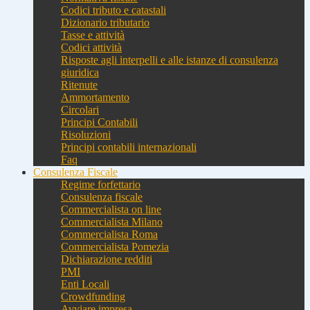
Codici tributo e catastali
Dizionario tributario
Tasse e attività
Codici attività
Risposte agli interpelli e alle istanze di consulenza
giuridica
Ritenute
Ammortamento
Circolari
Principi Contabili
Risoluzioni
Principi contabili internazionali
Faq
Consulenza Fiscale
Regime forfettario
Consulenza fiscale
Commercialista on line
Commercialista Milano
Commercialista Roma
Commercialista Pomezia
Dichiarazione redditi
PMI
Enti Locali
Crowdfunding
Avviare impresa