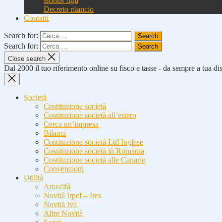
Bonus figli
Decreto rilancio
Contatti
Search for:
Search for:
Close search
Dal 2000 il tuo riferimento online su fisco e tasse - da sempre a tua d
Società
Costituzione società
Costituzione società all’estero
Cerca un’impresa
Bilanci
Costituzione società Ltd Inglese
Costituzione società in Romania
Costituzione società alle Canarie
Convenzioni
Utilità
Attualità
Novità Irpef – Ires
Novità Iva
Altre Novità