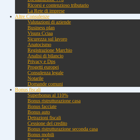
Ricorsi e contenzioso tributario
La Rete di imprese
Altre Consulenze
Valutazioni di aziende
Business plan
Visura Cciaa
Sicurezza sul lavoro
Anatocismo
Registrazione Marchio
Analisi di bilancio
Privacy e Dps
Progetti europei
Consulenza legale
Notarile
Domande comuni
Bonus fiscali
Superbonus al 110%
Bonus ristrutturazione casa
Bonus facciate
Bonus auto
Detrazioni fiscali
Cessione del credito
Bonus ristrutturazione seconda casa
Bonus mobili