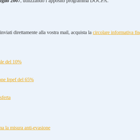
luglio 2007
, utilizzando l’apposito programma DOCFA.
nviati direttamente alla vostra mail, acquista la
circolare informativa fis
ale del 10%
ione Irpef del 65%
sferta
a la misura anti-evasione