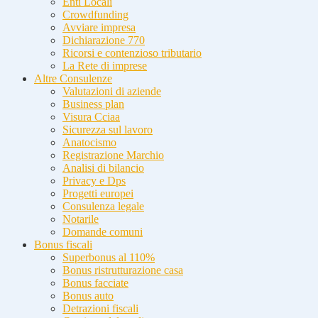
Enti Locali
Crowdfunding
Avviare impresa
Dichiarazione 770
Ricorsi e contenzioso tributario
La Rete di imprese
Altre Consulenze
Valutazioni di aziende
Business plan
Visura Cciaa
Sicurezza sul lavoro
Anatocismo
Registrazione Marchio
Analisi di bilancio
Privacy e Dps
Progetti europei
Consulenza legale
Notarile
Domande comuni
Bonus fiscali
Superbonus al 110%
Bonus ristrutturazione casa
Bonus facciate
Bonus auto
Detrazioni fiscali