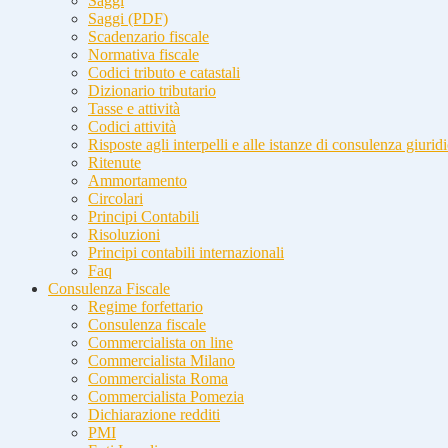
Saggi
Saggi (PDF)
Scadenzario fiscale
Normativa fiscale
Codici tributo e catastali
Dizionario tributario
Tasse e attività
Codici attività
Risposte agli interpelli e alle istanze di consulenza giurid
Ritenute
Ammortamento
Circolari
Principi Contabili
Risoluzioni
Principi contabili internazionali
Faq
Consulenza Fiscale
Regime forfettario
Consulenza fiscale
Commercialista on line
Commercialista Milano
Commercialista Roma
Commercialista Pomezia
Dichiarazione redditi
PMI