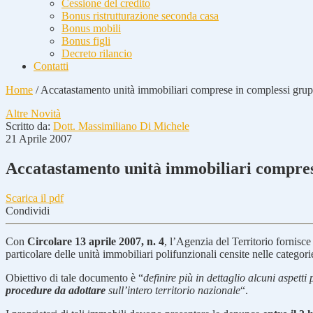
Cessione del credito
Bonus ristrutturazione seconda casa
Bonus mobili
Bonus figli
Decreto rilancio
Contatti
Home
/
Accatastamento unità immobiliari comprese in complessi grupp
Altre Novità
Scritto da:
Dott. Massimiliano Di Michele
21 Aprile 2007
Accatastamento unità immobiliari comprese
Scarica il pdf
Condividi
Con
Circolare 13 aprile 2007, n. 4
, l’Agenzia del Territorio fornisc
particolare delle unità immobiliari polifunzionali censite nelle categorie
Obiettivo di tale documento è “
definire più in dettaglio alcuni aspetti
procedure da adottare
sull’intero territorio nazionale
“.