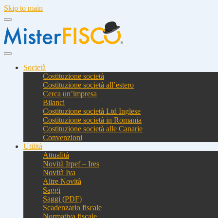
Skip to main
Società
Costituzione società
Costituzione società all’estero
Cerca un’impresa
Bilanci
Costituzione società Ltd Inglese
Costituzione società in Romania
Costituzione società alle Canarie
Convenzioni
Utilità
Attualità
Novità Irpef – Ires
Novità Iva
Altre Novità
Saggi
Saggi (PDF)
Scadenzario fiscale
Normativa fiscale