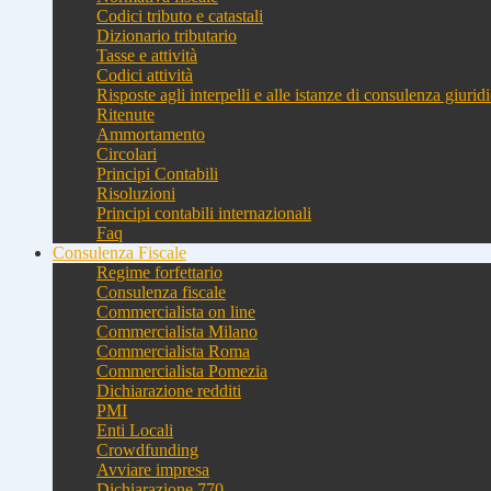
Codici tributo e catastali
Dizionario tributario
Tasse e attività
Codici attività
Risposte agli interpelli e alle istanze di consulenza giurid
Ritenute
Ammortamento
Circolari
Principi Contabili
Risoluzioni
Principi contabili internazionali
Faq
Consulenza Fiscale
Regime forfettario
Consulenza fiscale
Commercialista on line
Commercialista Milano
Commercialista Roma
Commercialista Pomezia
Dichiarazione redditi
PMI
Enti Locali
Crowdfunding
Avviare impresa
Dichiarazione 770