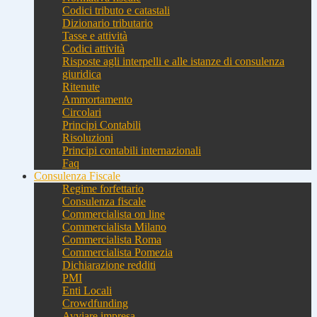
Codici tributo e catastali
Dizionario tributario
Tasse e attività
Codici attività
Risposte agli interpelli e alle istanze di consulenza
giuridica
Ritenute
Ammortamento
Circolari
Principi Contabili
Risoluzioni
Principi contabili internazionali
Faq
Consulenza Fiscale
Regime forfettario
Consulenza fiscale
Commercialista on line
Commercialista Milano
Commercialista Roma
Commercialista Pomezia
Dichiarazione redditi
PMI
Enti Locali
Crowdfunding
Avviare impresa