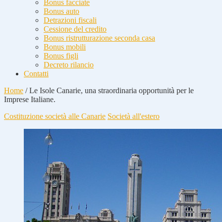
Bonus facciate
Bonus auto
Detrazioni fiscali
Cessione del credito
Bonus ristrutturazione seconda casa
Bonus mobili
Bonus figli
Decreto rilancio
Contatti
Home
/
Le Isole Canarie, una straordinaria opportunità per le
Imprese Italiane.
Costituzione società alle Canarie
Società all'estero