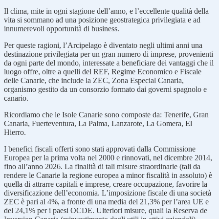
Il clima, mite in ogni stagione dell’anno, e l’eccellente qualità della
vita si sommano ad una posizione geostrategica privilegiata e ad
innumerevoli opportunità di business.
Per queste ragioni, l’Arcipelago è diventato negli ultimi anni una
destinazione privilegiata per un gran numero di imprese, provenienti
da ogni parte del mondo, interessate a beneficiare dei vantaggi che il
luogo offre, oltre a quelli del REF, Regime Economico e Fiscale
delle Canarie, che include la ZEC, Zona Especial Canaria,
organismo gestito da un consorzio formato dai governi spagnolo e
canario.
Ricordiamo che le Isole Canarie sono composte da: Tenerife, Gran
Canaria, Fuerteventura, La Palma, Lanzarote, La Gomera, El
Hierro.
I benefici fiscali offerti sono stati approvati dalla Commissione
Europea per la prima volta nel 2000 e rinnovati, nel dicembre 2014,
fino all’anno 2026. La finalità di tali misure straordinarie (tali da
rendere le Canarie la regione europea a minor fiscalità in assoluto) è
quella di attrarre capitali e imprese, creare occupazione, favorire la
diversificazione dell’economia. L’imposizione fiscale di una società
ZEC è pari al 4%, a fronte di una media del 21,3% per l’area UE e
del 24,1% per i paesi OCDE. Ulteriori misure, quali la Reserva de