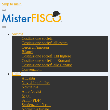
Skip to main
Società
Costituzione società
Costituzione società all’estero
Cerca un’impresa
Bilanci
Costituzione società Ltd Inglese
Costituzione società in Romania
Costituzione società alle Canarie
Convenzioni
Utilità
Attualità
Novità Irpef – Ires
Novità Iva
Altre Novità
Saggi
Saggi (PDF)
Scadenzario fiscale
Normativa fiscale