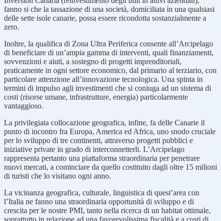
Inversion Canaria (reinvestimento degli utili in attivi aziendali),
fanno si che la tassazione di una società, domiciliata in una qualsiasi
delle sette isole canarie, possa essere ricondotta sostanzialmente a
zero.
Inoltre, la qualifica di Zona Ultra Periferica consente all’Arcipelago
di beneficiare di un’ampia gamma di interventi, quali finanziamenti,
sovvenzioni e aiuti, a sostegno di progetti imprenditoriali,
praticamente in ogni settore economico, dal primario al terziario, con
particolare attenzione all’innovazione tecnologica. Una spinta in
termini di impulso agli investimenti che si coniuga ad un sistema di
costi (risorse umane, infrastrutture, energia) particolarmente
vantaggioso.
La privilegiata collocazione geografica, infine, fa delle Canarie il
punto di incontro fra Europa, America ed Africa, uno snodo cruciale
per lo sviluppo di tre continenti, attraverso progetti pubblici e
iniziative private in grado di interconnetterli. L’Arcipelago
rappresenta pertanto una piattaforma straordinaria per penetrare
nuovi mercati, a cominciare da quello costituito dagli oltre 15 milioni
di turisti che lo visitano ogni anno.
La vicinanza geografica, culturale, linguistica di quest’area con
l’Italia ne fanno una straordinaria opportunità di sviluppo e di
crescita per le nostre PMI, tanto nella ricerca di un habitat ottimale,
soprattutto in relazione ad una favorevolissima fiscalità e a costi di