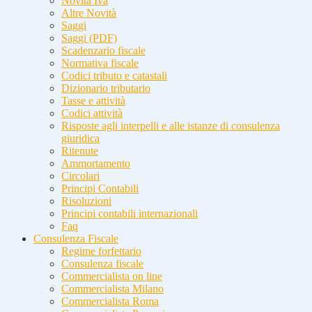
Novità Iva
Altre Novità
Saggi
Saggi (PDF)
Scadenzario fiscale
Normativa fiscale
Codici tributo e catastali
Dizionario tributario
Tasse e attività
Codici attività
Risposte agli interpelli e alle istanze di consulenza
giuridica
Ritenute
Ammortamento
Circolari
Principi Contabili
Risoluzioni
Principi contabili internazionali
Faq
Consulenza Fiscale
Regime forfettario
Consulenza fiscale
Commercialista on line
Commercialista Milano
Commercialista Roma