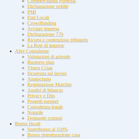
Commercialista Pomezia
Dichiarazione redditi
PMI
Enti Locali
Crowdfunding
Avviare impresa
Dichiarazione 770
Ricorsi e contenzioso tributario
La Rete di imprese
Altre Consulenze
Valutazioni di aziende
Business plan
Visura Cciaa
Sicurezza sul lavoro
Anatocismo
Registrazione Marchio
Analisi di bilancio
Privacy e Dps
Progetti europei
Consulenza legale
Notarile
Domande comuni
Bonus fiscali
Superbonus al 110%
Bonus ristrutturazione casa