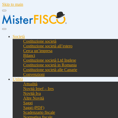
Skip to main
Società
Costituzione società
Costituzione società all’estero
Cerca un’impresa
Bilanci
Costituzione società Ltd Inglese
Costituzione società in Romania
Costituzione società alle Canarie
Convenzioni
Utilità
Attualità
Novità Irpef – Ires
Novità Iva
Altre Novità
Saggi
Saggi (PDF)
Scadenzario fiscale
Normativa fiscale