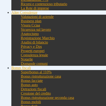
Ricorsi e contenzioso tributario
La Rete di imprese
Altre Consulenze
Valutazioni di aziende
Business plan
Visura Cciaa
Sicurezza sul lavoro
Anatocismo
Registrazione Marchio
Analisi di bilancio
Privacy e Dps
Progetti europei
Consulenza legale
Notarile
Domande comuni
Bonus fiscali
Superbonus al 110%
Bonus ristrutturazione casa
Bonus facciate
Bonus auto
Detrazioni fiscali
Cessione del credito
Bonus ristrutturazione seconda casa
Bonus mobili