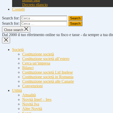
Bonus figli
Decreto rilancio
Contatti
Search for:
Search for:
Close search
Dal 2000 il tuo riferimento online su fisco e tasse - da sempre a tua d
Società
Costituzione società
Costituzione società all’estero
Cerca un’impresa
Bilanci
Costituzione società Ltd Inglese
Costituzione società in Romania
Costituzione società alle Canarie
Convenzioni
Utilità
Attualità
Novità Irpef – Ires
Novità Iva
Altre Novità