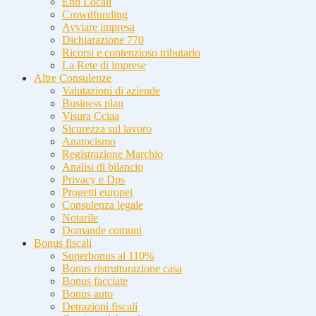
Enti Locali
Crowdfunding
Avviare impresa
Dichiarazione 770
Ricorsi e contenzioso tributario
La Rete di imprese
Altre Consulenze
Valutazioni di aziende
Business plan
Visura Cciaa
Sicurezza sul lavoro
Anatocismo
Registrazione Marchio
Analisi di bilancio
Privacy e Dps
Progetti europei
Consulenza legale
Notarile
Domande comuni
Bonus fiscali
Superbonus al 110%
Bonus ristrutturazione casa
Bonus facciate
Bonus auto
Detrazioni fiscali