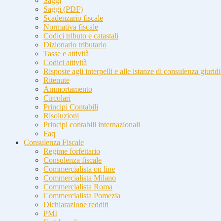
Saggi
Saggi (PDF)
Scadenzario fiscale
Normativa fiscale
Codici tributo e catastali
Dizionario tributario
Tasse e attività
Codici attività
Risposte agli interpelli e alle istanze di consulenza giurid
Ritenute
Ammortamento
Circolari
Principi Contabili
Risoluzioni
Principi contabili internazionali
Faq
Consulenza Fiscale
Regime forfettario
Consulenza fiscale
Commercialista on line
Commercialista Milano
Commercialista Roma
Commercialista Pomezia
Dichiarazione redditi
PMI