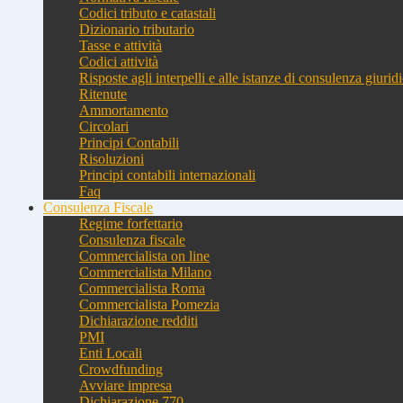
Codici tributo e catastali
Dizionario tributario
Tasse e attività
Codici attività
Risposte agli interpelli e alle istanze di consulenza giurid
Ritenute
Ammortamento
Circolari
Principi Contabili
Risoluzioni
Principi contabili internazionali
Faq
Consulenza Fiscale
Regime forfettario
Consulenza fiscale
Commercialista on line
Commercialista Milano
Commercialista Roma
Commercialista Pomezia
Dichiarazione redditi
PMI
Enti Locali
Crowdfunding
Avviare impresa
Dichiarazione 770