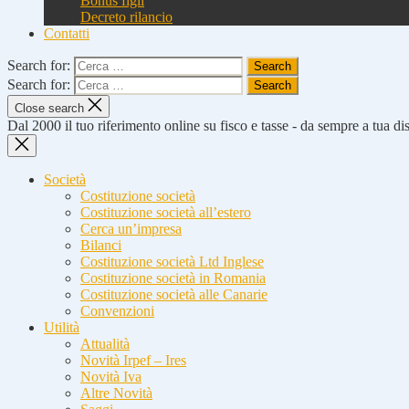
Bonus figli
Decreto rilancio
Contatti
Search for:
Search for:
Close search
Dal 2000 il tuo riferimento online su fisco e tasse - da sempre a tua d
Società
Costituzione società
Costituzione società all’estero
Cerca un’impresa
Bilanci
Costituzione società Ltd Inglese
Costituzione società in Romania
Costituzione società alle Canarie
Convenzioni
Utilità
Attualità
Novità Irpef – Ires
Novità Iva
Altre Novità