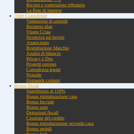
Ricorsi e contenzioso tributario
La Rete di imprese
Altre Consulenze
Valutazioni di aziende
Business plan
Visura Cciaa
Sicurezza sul lavoro
Anatocismo
Registrazione Marchio
Analisi di bilancio
Privacy e Dps
Progetti europei
Consulenza legale
Notarile
Domande comuni
Bonus fiscali
Superbonus al 110%
Bonus ristrutturazione casa
Bonus facciate
Bonus auto
Detrazioni fiscali
Cessione del credito
Bonus ristrutturazione seconda casa
Bonus mobili