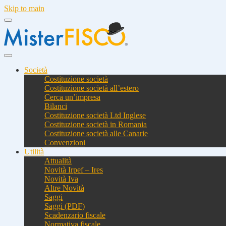
Skip to main
Società
Costituzione società
Costituzione società all’estero
Cerca un’impresa
Bilanci
Costituzione società Ltd Inglese
Costituzione società in Romania
Costituzione società alle Canarie
Convenzioni
Utilità
Attualità
Novità Irpef – Ires
Novità Iva
Altre Novità
Saggi
Saggi (PDF)
Scadenzario fiscale
Normativa fiscale