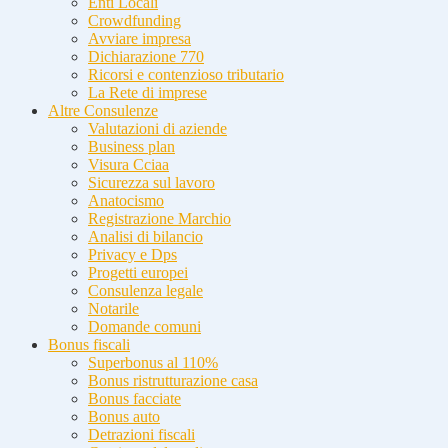
Enti Locali
Crowdfunding
Avviare impresa
Dichiarazione 770
Ricorsi e contenzioso tributario
La Rete di imprese
Altre Consulenze
Valutazioni di aziende
Business plan
Visura Cciaa
Sicurezza sul lavoro
Anatocismo
Registrazione Marchio
Analisi di bilancio
Privacy e Dps
Progetti europei
Consulenza legale
Notarile
Domande comuni
Bonus fiscali
Superbonus al 110%
Bonus ristrutturazione casa
Bonus facciate
Bonus auto
Detrazioni fiscali