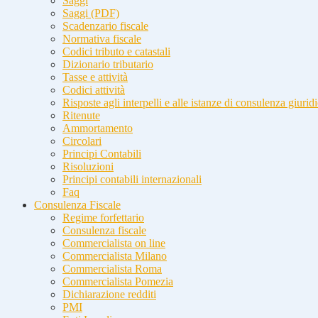
Saggi
Saggi (PDF)
Scadenzario fiscale
Normativa fiscale
Codici tributo e catastali
Dizionario tributario
Tasse e attività
Codici attività
Risposte agli interpelli e alle istanze di consulenza giurid
Ritenute
Ammortamento
Circolari
Principi Contabili
Risoluzioni
Principi contabili internazionali
Faq
Consulenza Fiscale
Regime forfettario
Consulenza fiscale
Commercialista on line
Commercialista Milano
Commercialista Roma
Commercialista Pomezia
Dichiarazione redditi
PMI