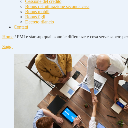
Cessione del credito
Bonus ristrutturazione seconda casa
Bonus mobili
Bonus figli
Decreto rilancio
Contatti
Home
/
PMI e start-up quali sono le differenze e cosa serve sapere pe
Saggi