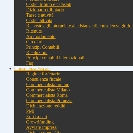
Codici tributo e catastali
Dizionario tributario
Tasse e attività
Codici attività
Risposte agli interpelli e alle istanze di consulenza giurid
Ritenute
Ammortamento
Circolari
Principi Contabili
Risoluzioni
Principi contabili internazionali
Faq
Consulenza Fiscale
Regime forfettario
Consulenza fiscale
Commercialista on line
Commercialista Milano
Commercialista Roma
Commercialista Pomezia
Dichiarazione redditi
PMI
Enti Locali
Crowdfunding
Avviare impresa
Dichiarazione 770