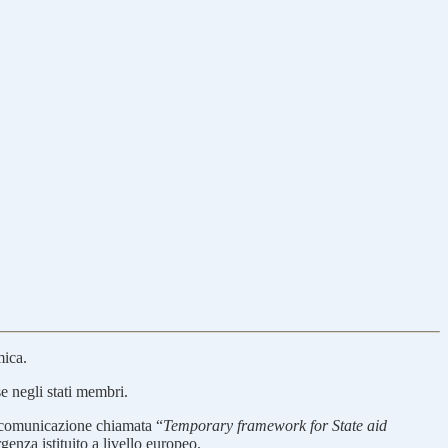
mica.
e negli stati membri.
a comunicazione chiamata “
Temporary framework for State aid
enza istituito a livello europeo.