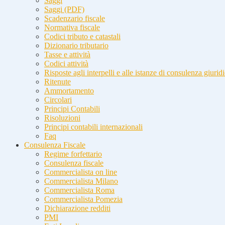
Saggi
Saggi (PDF)
Scadenzario fiscale
Normativa fiscale
Codici tributo e catastali
Dizionario tributario
Tasse e attività
Codici attività
Risposte agli interpelli e alle istanze di consulenza giurid
Ritenute
Ammortamento
Circolari
Principi Contabili
Risoluzioni
Principi contabili internazionali
Faq
Consulenza Fiscale
Regime forfettario
Consulenza fiscale
Commercialista on line
Commercialista Milano
Commercialista Roma
Commercialista Pomezia
Dichiarazione redditi
PMI