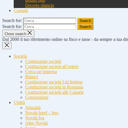
Bonus figli
Decreto rilancio
Contatti
Search for:
Search for:
Close search
Dal 2000 il tuo riferimento online su fisco e tasse - da sempre a tua d
Società
Costituzione società
Costituzione società all’estero
Cerca un’impresa
Bilanci
Costituzione società Ltd Inglese
Costituzione società in Romania
Costituzione società alle Canarie
Convenzioni
Utilità
Attualità
Novità Irpef – Ires
Novità Iva
Altre Novità