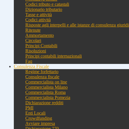
Codici tributo e catastali
Dizionario tributario
Tasse e attività
Codici attività
Risposte agli interpelli e alle istanze di consulenza giurid
Ritenute
Ammortamento
Circolari
Principi Contabili
Risoluzioni
Principi contabili internazionali
Faq
Consulenza Fiscale
Regime forfettario
Consulenza fiscale
Commercialista on line
Commercialista Milano
Commercialista Roma
Commercialista Pomezia
Dichiarazione redditi
PMI
Enti Locali
Crowdfunding
Avviare impresa
Dichiarazione 770