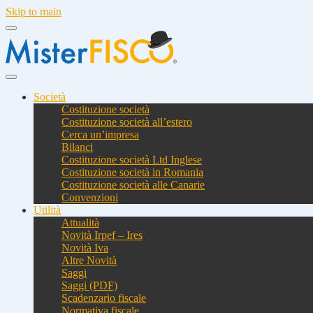
Skip to main
Società
Costituzione società
Costituzione società all’estero
Cerca un’impresa
Bilanci
Costituzione società Ltd Inglese
Costituzione società in Romania
Costituzione società alle Canarie
Convenzioni
Utilità
Attualità
Novità Irpef – Ires
Novità Iva
Altre Novità
Saggi
Saggi (PDF)
Scadenzario fiscale
Normativa fiscale