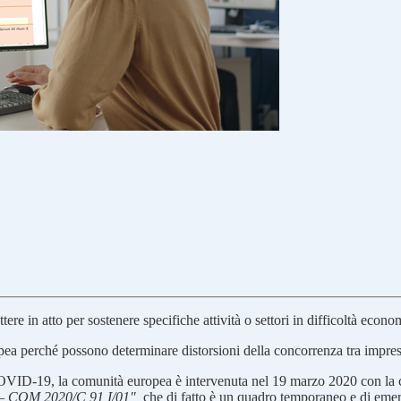
re in atto per sostenere specifiche attività o settori in difficoltà econo
uropea perché possono determinare distorsioni della concorrenza tra impres
a COVID-19, la comunità europea è intervenuta nel 19 marzo 2020 con l
 – COM 2020/C 91 I/01″,
che di fatto è un quadro temporaneo e di emerg