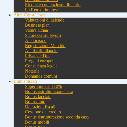
Ricorsi e contenzioso tributario
La Rete di imprese
Altre Consulenze
Valutazioni di aziende
Business plan
Visura Cciaa
Sicurezza sul lavoro
Anatocismo
Registrazione Marchio
Analisi di bilancio
Privacy e Dps
Progetti europei
Consulenza legale
Notarile
Domande comuni
Bonus fiscali
Superbonus al 110%
Bonus ristrutturazione casa
Bonus facciate
Bonus auto
Detrazioni fiscali
Cessione del credito
Bonus ristrutturazione seconda casa
Bonus mobili