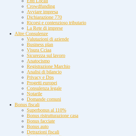
Enti Locali
Crowdfunding
Avviare impresa
Dichiarazione 770
Ricorsi e contenzioso tributario
La Rete di imprese
Altre Consulenze
Valutazioni di aziende
Business plan
Visura Cciaa
Sicurezza sul lavoro
Anatocismo
Registrazione Marchio
Analisi di bilancio
Privacy e Dps
Progetti europei
Consulenza legale
Notarile
Domande comuni
Bonus fiscali
Superbonus al 110%
Bonus ristrutturazione casa
Bonus facciate
Bonus auto
Detrazioni fiscali