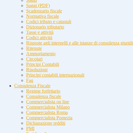
Saggi
Saggi (PDF)
Scadenzario fiscale
Normativa fiscale
Codici tributo e catastali
Dizionario tributario
Tasse e attività
Codici attività
Risposte agli interpelli e alle istanze di consulenza giurid
Ritenute
Ammortamento
Circolari
Principi Contabili
Risoluzioni
Principi contabili internazionali
Faq
Consulenza Fiscale
Regime forfettario
Consulenza fiscale
Commercialista on line
Commercialista Milano
Commercialista Roma
Commercialista Pomezia
Dichiarazione redditi
PMI