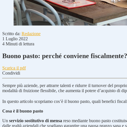
Scritto da:
Redazione
1 Luglio 2022
4 Minuti di lettura
Buono pasto: perché conviene fiscalmente
Scarica il pdf
Condividi
Sempre più aziende, per attrarre talenti e ridurre il turnover del propr
modalità di fruizione flessibile, che aumenta il potere d’acquisto di di
In questo articolo scopriamo cos’è il buono pasto, quali benefici fisca
Cosa è il buono pasto
Un
servizio sostitutivo di mensa
reso mediante buono pasto costituisce
dalle realtà aziendali che vogliano garantire una pausa pranzo sana e 