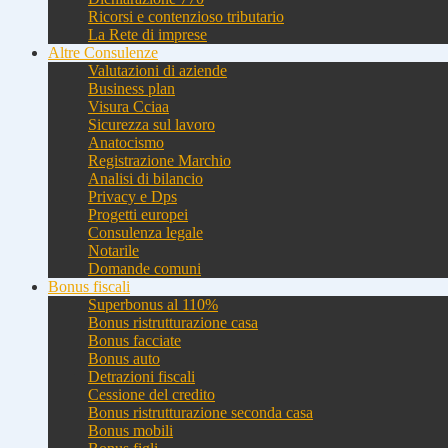
Ricorsi e contenzioso tributario
La Rete di imprese
Altre Consulenze
Valutazioni di aziende
Business plan
Visura Cciaa
Sicurezza sul lavoro
Anatocismo
Registrazione Marchio
Analisi di bilancio
Privacy e Dps
Progetti europei
Consulenza legale
Notarile
Domande comuni
Bonus fiscali
Superbonus al 110%
Bonus ristrutturazione casa
Bonus facciate
Bonus auto
Detrazioni fiscali
Cessione del credito
Bonus ristrutturazione seconda casa
Bonus mobili