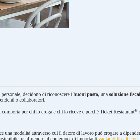
?
io personale, decidono di riconoscere i
buoni pasto
, una
soluzione fisc
pendenti o collaboratori.
®
li comporta per chi lo eroga e chi lo riceve e perché Ticket Restaurant
è
 una modalità attraverso cui il datore di lavoro può erogare a dipendent
sostenibile, usufruendo, al contempo, di importanti
vantaggi fiscali e ges