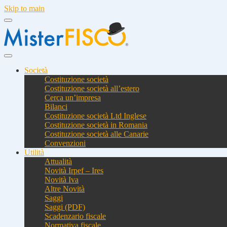
Skip to main
Società
Costituzione società
Costituzione società all’estero
Cerca un’impresa
Bilanci
Costituzione società Ltd Inglese
Costituzione società in Romania
Costituzione società alle Canarie
Convenzioni
Utilità
Attualità
Novità Irpef – Ires
Novità Iva
Altre Novità
Saggi
Saggi (PDF)
Scadenzario fiscale
Normativa fiscale