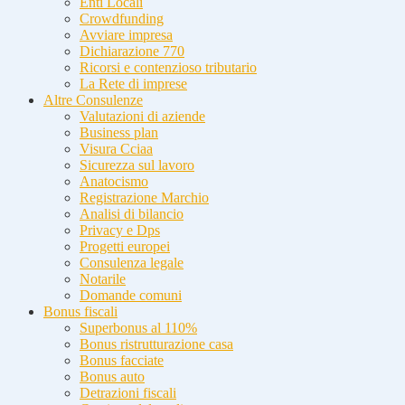
Enti Locali
Crowdfunding
Avviare impresa
Dichiarazione 770
Ricorsi e contenzioso tributario
La Rete di imprese
Altre Consulenze
Valutazioni di aziende
Business plan
Visura Cciaa
Sicurezza sul lavoro
Anatocismo
Registrazione Marchio
Analisi di bilancio
Privacy e Dps
Progetti europei
Consulenza legale
Notarile
Domande comuni
Bonus fiscali
Superbonus al 110%
Bonus ristrutturazione casa
Bonus facciate
Bonus auto
Detrazioni fiscali