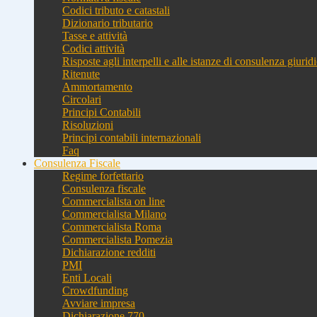
Codici tributo e catastali
Dizionario tributario
Tasse e attività
Codici attività
Risposte agli interpelli e alle istanze di consulenza giurid
Ritenute
Ammortamento
Circolari
Principi Contabili
Risoluzioni
Principi contabili internazionali
Faq
Consulenza Fiscale
Regime forfettario
Consulenza fiscale
Commercialista on line
Commercialista Milano
Commercialista Roma
Commercialista Pomezia
Dichiarazione redditi
PMI
Enti Locali
Crowdfunding
Avviare impresa
Dichiarazione 770