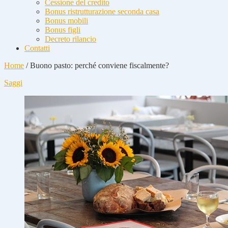
Cessione del credito
Bonus ristrutturazione seconda casa
Bonus mobili
Bonus figli
Decreto rilancio
Contatti
Home
/
Buono pasto: perché conviene fiscalmente?
Saggi