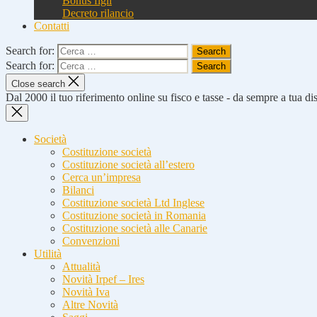
Bonus figli
Decreto rilancio
Contatti
Search for:
Search for:
Close search
Dal 2000 il tuo riferimento online su fisco e tasse - da sempre a tua d
Società
Costituzione società
Costituzione società all’estero
Cerca un’impresa
Bilanci
Costituzione società Ltd Inglese
Costituzione società in Romania
Costituzione società alle Canarie
Convenzioni
Utilità
Attualità
Novità Irpef – Ires
Novità Iva
Altre Novità