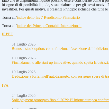
fatto che le disponibilità liquide possano essere considerate come il pro
bisogno di disponibilità liquide, sostanzialmente per gli stessi motivi.
investitori. Per questi motivi, il presente Principio richiede che tutte l
Torna all’
indice dello Ias 7 Rendiconto Finanziario
Torna all’
indice dei Principi Contabili Internazionali
IRPEF
31 Luglio 2026
Bonus e stock option: come funziona l’esenzione dall’addizion
10 Luglio 2026
Finanziamento alle start up innovative: quando spetta la detraz
10 Luglio 2026
Deduzione a forfait nell’autotrasporto: con sostegno spese di tra
IVA
24 Luglio 2026
Split payment prorogato fino al 2029: l’Unione europea conferm