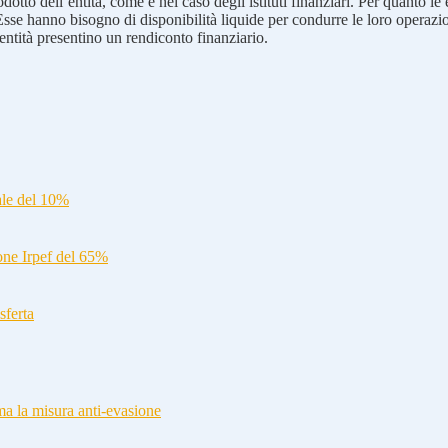
dotto dell’entità, come è nel caso degli istituti finanziari. Per quanto le
 Esse hanno bisogno di disponibilità liquide per condurre le loro operazion
e entità presentino un rendiconto finanziario.
ale del 10%
ione Irpef del 65%
sferta
a la misura anti-evasione