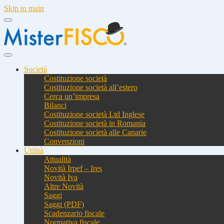
Skip to main
Società
Costituzione società
Costituzione società all’estero
Cerca un’impresa
Bilanci
Costituzione società Ltd Inglese
Costituzione società in Romania
Costituzione società alle Canarie
Convenzioni
Utilità
Attualità
Novità Irpef – Ires
Novità Iva
Altre Novità
Saggi
Saggi (PDF)
Scadenzario fiscale
Normativa fiscale