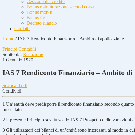
Cessione del credito
Bonus ristrutturazione seconda casa
Bonus mobili
Bonus figli
Decreto rilancio
Contatti
Home
/
IAS 7 Rendiconto Finanziario – Ambito di applicazione
Principi Contabili
Scritto da:
Redazione
1 Gennaio 1970
IAS 7 Rendiconto Finanziario – Ambito di 
Scarica il pdf
Condividi
1 Un’entità deve predisporre il rendiconto finanziario secondo quanto p
presentato.
2 Il presente Principio sostituisce lo IAS 7 Prospetto delle variazioni 
3 Gli utilizzatori dei bilanci di un’entità sono interessati al modo in cu