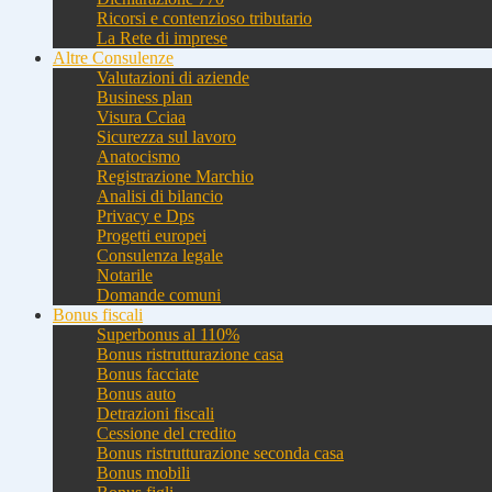
Ricorsi e contenzioso tributario
La Rete di imprese
Altre Consulenze
Valutazioni di aziende
Business plan
Visura Cciaa
Sicurezza sul lavoro
Anatocismo
Registrazione Marchio
Analisi di bilancio
Privacy e Dps
Progetti europei
Consulenza legale
Notarile
Domande comuni
Bonus fiscali
Superbonus al 110%
Bonus ristrutturazione casa
Bonus facciate
Bonus auto
Detrazioni fiscali
Cessione del credito
Bonus ristrutturazione seconda casa
Bonus mobili