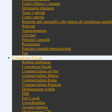
Codici tributo e catastali
Dizionario tributario
Tasse e attività
Codici attività
Risposte agli interpelli e alle istanze di consulenza giurid
Ritenute
Ammortamento
Circolari
Principi Contabili
Risoluzioni
Principi contabili internazionali
Faq
Consulenza Fiscale
Regime forfettario
Consulenza fiscale
Commercialista on line
Commercialista Milano
Commercialista Roma
Commercialista Pomezia
Dichiarazione redditi
PMI
Enti Locali
Crowdfunding
Avviare impresa
Dichiarazione 770