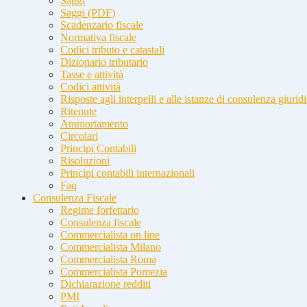
Saggi
Saggi (PDF)
Scadenzario fiscale
Normativa fiscale
Codici tributo e catastali
Dizionario tributario
Tasse e attività
Codici attività
Risposte agli interpelli e alle istanze di consulenza giurid
Ritenute
Ammortamento
Circolari
Principi Contabili
Risoluzioni
Principi contabili internazionali
Faq
Consulenza Fiscale
Regime forfettario
Consulenza fiscale
Commercialista on line
Commercialista Milano
Commercialista Roma
Commercialista Pomezia
Dichiarazione redditi
PMI