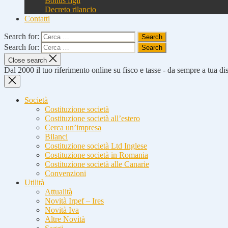
Bonus figli
Decreto rilancio
Contatti
Search for:
Search for:
Close search
Dal 2000 il tuo riferimento online su fisco e tasse - da sempre a tua d
Società
Costituzione società
Costituzione società all’estero
Cerca un’impresa
Bilanci
Costituzione società Ltd Inglese
Costituzione società in Romania
Costituzione società alle Canarie
Convenzioni
Utilità
Attualità
Novità Irpef – Ires
Novità Iva
Altre Novità