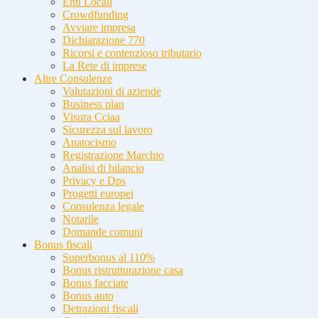
Enti Locali
Crowdfunding
Avviare impresa
Dichiarazione 770
Ricorsi e contenzioso tributario
La Rete di imprese
Altre Consulenze
Valutazioni di aziende
Business plan
Visura Cciaa
Sicurezza sul lavoro
Anatocismo
Registrazione Marchio
Analisi di bilancio
Privacy e Dps
Progetti europei
Consulenza legale
Notarile
Domande comuni
Bonus fiscali
Superbonus al 110%
Bonus ristrutturazione casa
Bonus facciate
Bonus auto
Detrazioni fiscali