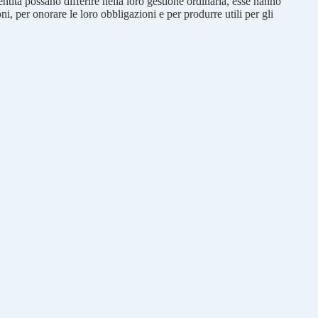
 entità possano differire nella loro gestione ordinaria, esse hanno
i, per onorare le loro obbligazioni e per produrre utili per gli