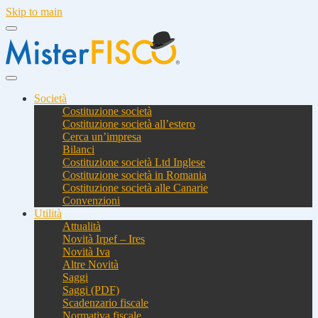
Skip to main
Società
Costituzione società
Costituzione società all’estero
Cerca un’impresa
Bilanci
Costituzione società Ltd Inglese
Costituzione società in Romania
Costituzione società alle Canarie
Convenzioni
Utilità
Attualità
Novità Irpef – Ires
Novità Iva
Altre Novità
Saggi
Saggi (PDF)
Scadenzario fiscale
Normativa fiscale