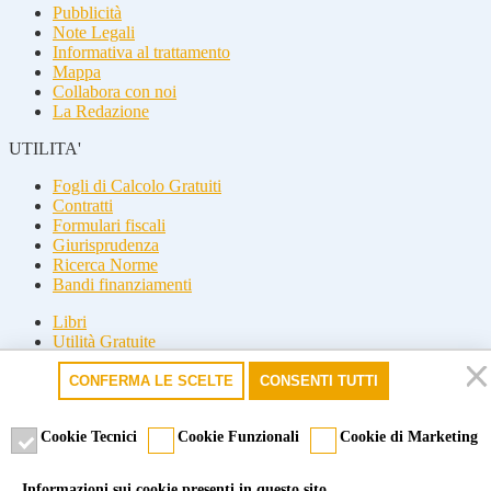
Pubblicità
Note Legali
Informativa al trattamento
Mappa
Collabora con noi
La Redazione
UTILITA'
Fogli di Calcolo Gratuiti
Contratti
Formulari fiscali
Giurisprudenza
Ricerca Norme
Bandi finanziamenti
Libri
Utilità Gratuite
Guide fiscali
CONFERMA LE SCELTE
CONSENTI TUTTI
Seguici
Seguici
Cookie Tecnici
Cookie Funzionali
Cookie di Marketing
© 2026 Misterfisco. Tutti i diritti sono riservati, è vietata anche la
Informazioni sui cookie presenti in questo sito