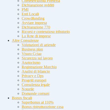
Commercialista Pomezia
Dichiarazione redditi
PMI
Enti Locali
Crowdfunding
Avviare impresa
Dichiarazione 770
Ricorsi e contenzioso tributario
La Rete di imprese
Altre Consulenze
Valutazioni di aziende
Business plan
Visura Cciaa
Sicurezza sul lavoro
Anatocismo
Registrazione Marchio
Analisi di bilancio
Privacy e Dps
Progetti europei
Consulenza legale
Notarile
Domande comuni
Bonus fiscali
Superbonus al 110%
Bonus ristrutturazione casa