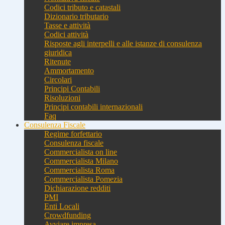
Codici tributo e catastali
Dizionario tributario
Tasse e attività
Codici attività
Risposte agli interpelli e alle istanze di consulenza
giuridica
Ritenute
Ammortamento
Circolari
Principi Contabili
Risoluzioni
Principi contabili internazionali
Faq
Consulenza Fiscale
Regime forfettario
Consulenza fiscale
Commercialista on line
Commercialista Milano
Commercialista Roma
Commercialista Pomezia
Dichiarazione redditi
PMI
Enti Locali
Crowdfunding
Avviare impresa