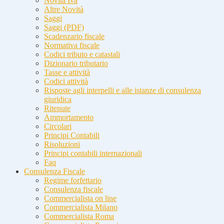
Novità Iva
Altre Novità
Saggi
Saggi (PDF)
Scadenzario fiscale
Normativa fiscale
Codici tributo e catastali
Dizionario tributario
Tasse e attività
Codici attività
Risposte agli interpelli e alle istanze di consulenza
giuridica
Ritenute
Ammortamento
Circolari
Principi Contabili
Risoluzioni
Principi contabili internazionali
Faq
Consulenza Fiscale
Regime forfettario
Consulenza fiscale
Commercialista on line
Commercialista Milano
Commercialista Roma