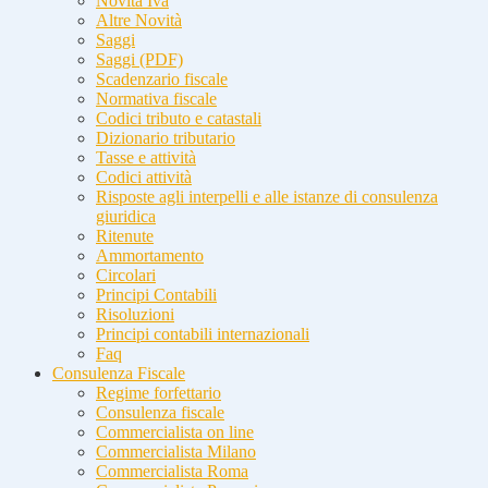
Novità Iva
Altre Novità
Saggi
Saggi (PDF)
Scadenzario fiscale
Normativa fiscale
Codici tributo e catastali
Dizionario tributario
Tasse e attività
Codici attività
Risposte agli interpelli e alle istanze di consulenza
giuridica
Ritenute
Ammortamento
Circolari
Principi Contabili
Risoluzioni
Principi contabili internazionali
Faq
Consulenza Fiscale
Regime forfettario
Consulenza fiscale
Commercialista on line
Commercialista Milano
Commercialista Roma