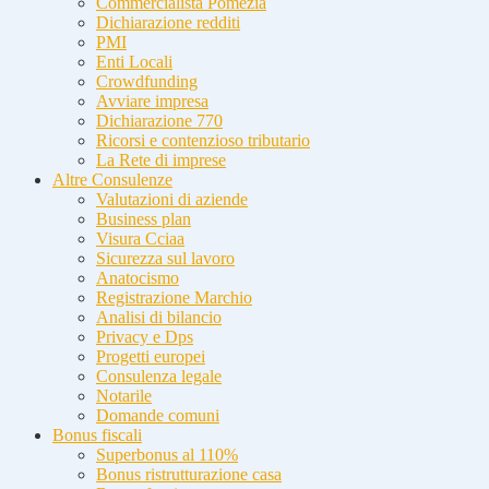
Commercialista Pomezia
Dichiarazione redditi
PMI
Enti Locali
Crowdfunding
Avviare impresa
Dichiarazione 770
Ricorsi e contenzioso tributario
La Rete di imprese
Altre Consulenze
Valutazioni di aziende
Business plan
Visura Cciaa
Sicurezza sul lavoro
Anatocismo
Registrazione Marchio
Analisi di bilancio
Privacy e Dps
Progetti europei
Consulenza legale
Notarile
Domande comuni
Bonus fiscali
Superbonus al 110%
Bonus ristrutturazione casa