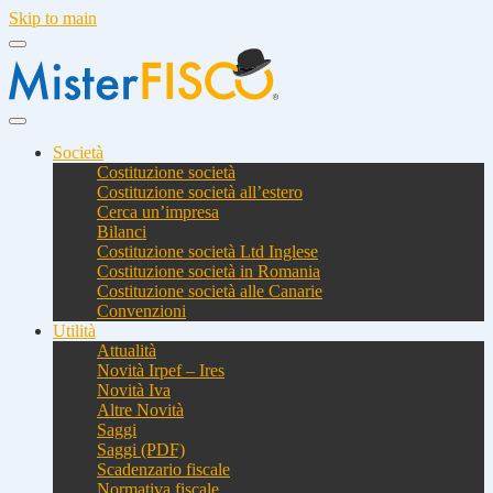
Skip to main
Società
Costituzione società
Costituzione società all’estero
Cerca un’impresa
Bilanci
Costituzione società Ltd Inglese
Costituzione società in Romania
Costituzione società alle Canarie
Convenzioni
Utilità
Attualità
Novità Irpef – Ires
Novità Iva
Altre Novità
Saggi
Saggi (PDF)
Scadenzario fiscale
Normativa fiscale