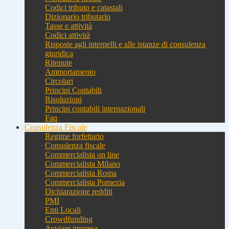
Codici tributo e catastali
Dizionario tributario
Tasse e attività
Codici attività
Risposte agli interpelli e alle istanze di consulenza
giuridica
Ritenute
Ammortamento
Circolari
Principi Contabili
Risoluzioni
Principi contabili internazionali
Faq
Consulenza Fiscale
Regime forfettario
Consulenza fiscale
Commercialista on line
Commercialista Milano
Commercialista Roma
Commercialista Pomezia
Dichiarazione redditi
PMI
Enti Locali
Crowdfunding
Avviare impresa