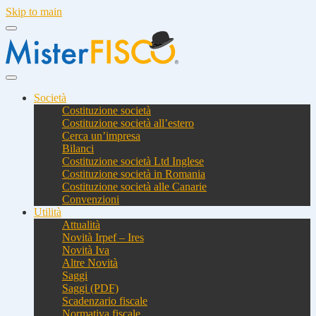
Skip to main
Società
Costituzione società
Costituzione società all’estero
Cerca un’impresa
Bilanci
Costituzione società Ltd Inglese
Costituzione società in Romania
Costituzione società alle Canarie
Convenzioni
Utilità
Attualità
Novità Irpef – Ires
Novità Iva
Altre Novità
Saggi
Saggi (PDF)
Scadenzario fiscale
Normativa fiscale