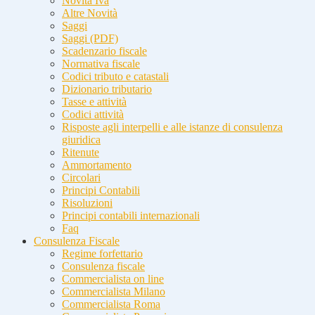
Novità Iva
Altre Novità
Saggi
Saggi (PDF)
Scadenzario fiscale
Normativa fiscale
Codici tributo e catastali
Dizionario tributario
Tasse e attività
Codici attività
Risposte agli interpelli e alle istanze di consulenza
giuridica
Ritenute
Ammortamento
Circolari
Principi Contabili
Risoluzioni
Principi contabili internazionali
Faq
Consulenza Fiscale
Regime forfettario
Consulenza fiscale
Commercialista on line
Commercialista Milano
Commercialista Roma