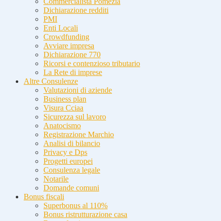
Commercialista Pomezia
Dichiarazione redditi
PMI
Enti Locali
Crowdfunding
Avviare impresa
Dichiarazione 770
Ricorsi e contenzioso tributario
La Rete di imprese
Altre Consulenze
Valutazioni di aziende
Business plan
Visura Cciaa
Sicurezza sul lavoro
Anatocismo
Registrazione Marchio
Analisi di bilancio
Privacy e Dps
Progetti europei
Consulenza legale
Notarile
Domande comuni
Bonus fiscali
Superbonus al 110%
Bonus ristrutturazione casa