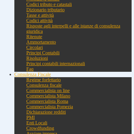
Codici tributo e catastali
Dizionario tributario
Tasse e attività
Codici attività
Risposte agli interpelli e alle istanze di consulenza
giuridica
Ritenute
Ammortamento
Circolari
Principi Contabili
Risoluzioni
Principi contabili internazionali
Faq
Consulenza Fiscale
Regime forfettario
Consulenza fiscale
Commercialista on line
Commercialista Milano
Commercialista Roma
Commercialista Pomezia
Dichiarazione redditi
PMI
Enti Locali
Crowdfunding
Avviare impresa