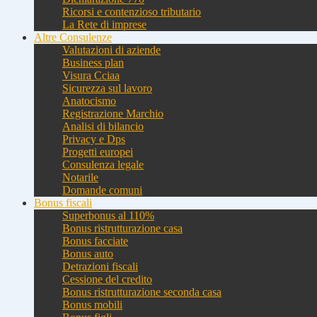
Ricorsi e contenzioso tributario
La Rete di imprese
Altre Consulenze
Valutazioni di aziende
Business plan
Visura Cciaa
Sicurezza sul lavoro
Anatocismo
Registrazione Marchio
Analisi di bilancio
Privacy e Dps
Progetti europei
Consulenza legale
Notarile
Domande comuni
Bonus fiscali
Superbonus al 110%
Bonus ristrutturazione casa
Bonus facciate
Bonus auto
Detrazioni fiscali
Cessione del credito
Bonus ristrutturazione seconda casa
Bonus mobili