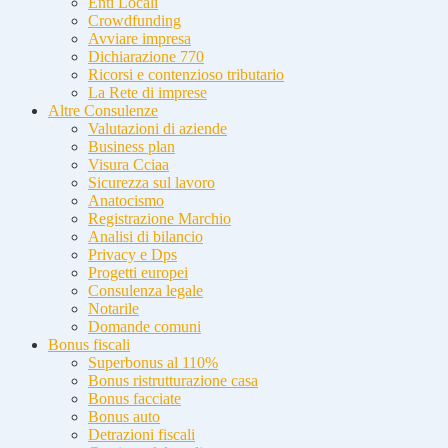
Enti Locali
Crowdfunding
Avviare impresa
Dichiarazione 770
Ricorsi e contenzioso tributario
La Rete di imprese
Altre Consulenze
Valutazioni di aziende
Business plan
Visura Cciaa
Sicurezza sul lavoro
Anatocismo
Registrazione Marchio
Analisi di bilancio
Privacy e Dps
Progetti europei
Consulenza legale
Notarile
Domande comuni
Bonus fiscali
Superbonus al 110%
Bonus ristrutturazione casa
Bonus facciate
Bonus auto
Detrazioni fiscali