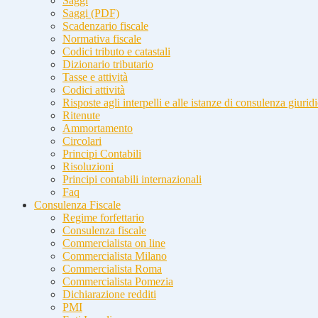
Saggi
Saggi (PDF)
Scadenzario fiscale
Normativa fiscale
Codici tributo e catastali
Dizionario tributario
Tasse e attività
Codici attività
Risposte agli interpelli e alle istanze di consulenza giurid
Ritenute
Ammortamento
Circolari
Principi Contabili
Risoluzioni
Principi contabili internazionali
Faq
Consulenza Fiscale
Regime forfettario
Consulenza fiscale
Commercialista on line
Commercialista Milano
Commercialista Roma
Commercialista Pomezia
Dichiarazione redditi
PMI