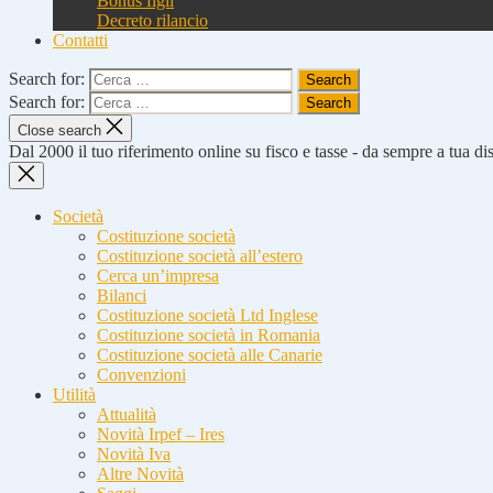
Bonus figli
Decreto rilancio
Contatti
Search for:
Search for:
Close search
Dal 2000 il tuo riferimento online su fisco e tasse - da sempre a tua d
Società
Costituzione società
Costituzione società all’estero
Cerca un’impresa
Bilanci
Costituzione società Ltd Inglese
Costituzione società in Romania
Costituzione società alle Canarie
Convenzioni
Utilità
Attualità
Novità Irpef – Ires
Novità Iva
Altre Novità