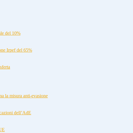
ale del 10%
ione Irpef del 65%
sferta
a la misura anti-evasione
cazioni dell’AdE
-UE