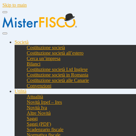
Skip to main
Società
Costituzione società
Costituzione società all’estero
Cerca un’impresa
Bilanci
Costituzione società Ltd Inglese
Costituzione società in Romania
Costituzione società alle Canarie
Convenzioni
Utilità
Attualità
Novità Irpef – Ires
Novità Iva
Altre Novità
Saggi
Saggi (PDF)
Scadenzario fiscale
Normativa fiscale