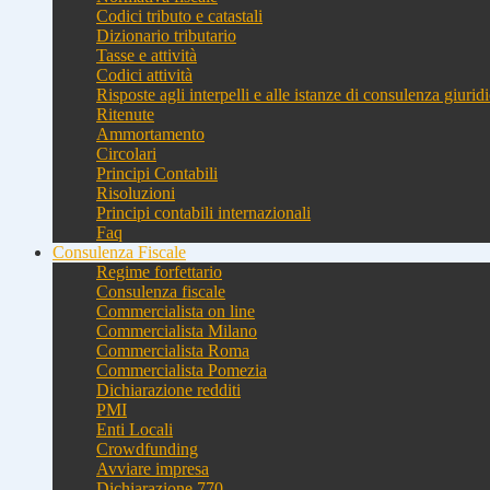
Codici tributo e catastali
Dizionario tributario
Tasse e attività
Codici attività
Risposte agli interpelli e alle istanze di consulenza giurid
Ritenute
Ammortamento
Circolari
Principi Contabili
Risoluzioni
Principi contabili internazionali
Faq
Consulenza Fiscale
Regime forfettario
Consulenza fiscale
Commercialista on line
Commercialista Milano
Commercialista Roma
Commercialista Pomezia
Dichiarazione redditi
PMI
Enti Locali
Crowdfunding
Avviare impresa
Dichiarazione 770