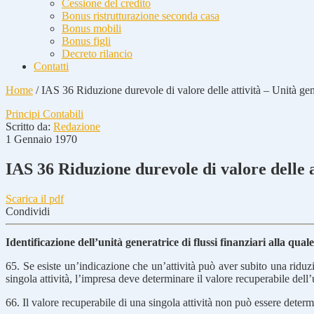
Cessione del credito
Bonus ristrutturazione seconda casa
Bonus mobili
Bonus figli
Decreto rilancio
Contatti
Home
/
IAS 36 Riduzione durevole di valore delle attività – Unità gener
Principi Contabili
Scritto da:
Redazione
1 Gennaio 1970
IAS 36 Riduzione durevole di valore delle at
Scarica il pdf
Condividi
Identificazione dell’unità generatrice di flussi finanziari alla qual
65. Se esiste un’indicazione che un’attività può aver subito una riduzi
singola attività, l’impresa deve determinare il valore recuperabile dell’uni
66. Il valore recuperabile di una singola attività non può essere determ