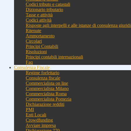
Codici tributo e catastali
Dizionario tributario
Tasse e attività
Codici attività
Risposte agli interpelli e alle istanze di consulenza giurid
Ritenute
Ammortamento
Circolari
Principi Contabili
Risoluzioni
Principi contabili internazionali
Faq
Consulenza Fiscale
Regime forfettario
Consulenza fiscale
Commercialista on line
Commercialista Milano
Commercialista Roma
Commercialista Pomezia
Dichiarazione redditi
PMI
Enti Locali
Crowdfunding
Avviare impresa
Dichiarazione 770