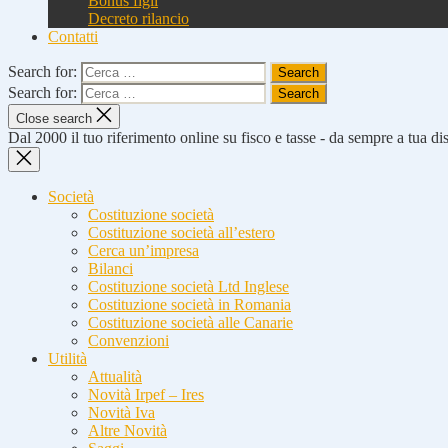
Bonus figli
Decreto rilancio
Contatti
Search for:
Search for:
Close search
Dal 2000 il tuo riferimento online su fisco e tasse - da sempre a tua d
Società
Costituzione società
Costituzione società all’estero
Cerca un’impresa
Bilanci
Costituzione società Ltd Inglese
Costituzione società in Romania
Costituzione società alle Canarie
Convenzioni
Utilità
Attualità
Novità Irpef – Ires
Novità Iva
Altre Novità