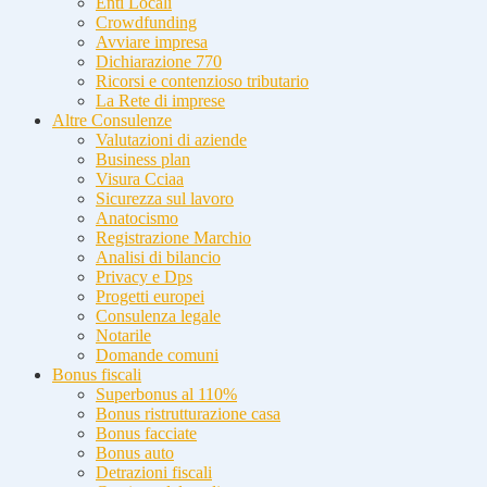
Enti Locali
Crowdfunding
Avviare impresa
Dichiarazione 770
Ricorsi e contenzioso tributario
La Rete di imprese
Altre Consulenze
Valutazioni di aziende
Business plan
Visura Cciaa
Sicurezza sul lavoro
Anatocismo
Registrazione Marchio
Analisi di bilancio
Privacy e Dps
Progetti europei
Consulenza legale
Notarile
Domande comuni
Bonus fiscali
Superbonus al 110%
Bonus ristrutturazione casa
Bonus facciate
Bonus auto
Detrazioni fiscali