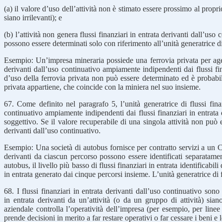
(a) il valore d’uso dell’attività non è stimato essere prossimo al propr
siano irrilevanti); e
(b) l’attività non genera flussi finanziari in entrata derivanti dall’uso 
possono essere determinati solo con riferimento all’unità generatrice di f
Esempio: Un’impresa mineraria possiede una ferrovia privata per agevol
derivanti dall’uso continuativo ampiamente indipendenti dai flussi finan
d’uso della ferrovia privata non può essere determinato ed è probabilme
privata appartiene, che coincide con la miniera nel suo insieme.
67. Come definito nel paragrafo 5, l’unità generatrice di flussi finan
continuativo ampiamente indipendenti dai flussi finanziari in entrata de
soggettivo. Se il valore recuperabile di una singola attività non può 
derivanti dall’uso continuativo.
Esempio: Una società di autobus fornisce per contratto servizi a un Co
derivanti da ciascun percorso possono essere identificati separatamen
autobus, il livello più basso di flussi finanziari in entrata identificabil
in entrata generato dai cinque percorsi insieme. L’unità generatrice di 
68. I flussi finanziari in entrata derivanti dall’uso continuativo sono 
in entrata derivanti da un’attività (o da un gruppo di attività) sian
aziendale controlla l’operatività dell’impresa (per esempio, per linee
prende decisioni in merito a far restare operativi o far cessare i beni e