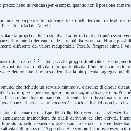
io prezzo netto di vendita (per esempio, quando non è possibile stimare che
continuativo ampiamente indipendenti da quelli derivanti dalle altre attivi
lussi finanziari dell’attività.
are la propria attività estrattiva. La ferrovia privata può essere vend
ziari in entrata derivanti dalle altre attività estrattive. Non è possibi
nte differente dal valore recuperabile. Perciò, l’impresa stima il valor
ziari di un’attività è il più piccolo gruppo di attività che comprende 
rivanti dalle altre attività o gruppi di attività. L’identificazione di un’
essere determinato, l’impresa identifica la più piccola aggregazione di a
mune, che richiede un servizio minimo su ciascuno di cinque distinti pe
te. Uno di questi percorsi opera con una significativa perdita. Poiché
i dall’uso continuativo ampiamente indipendenti dai flussi finanziari in entr
flussi finanziari per ciascun percorso è la società di autobus nel suo ins
entrate di denaro e di disponibilità liquide ricevute da terzi esterni alla
o ampiamente indipendenti da quelli derivanti da altre attività, l’impr
 di prodotto, settori aziendali, dislocazioni aziendali, le aree distrett
 le attività dell’impresa. L’Appendice A, Esempio 1, fornisce esempi di ide