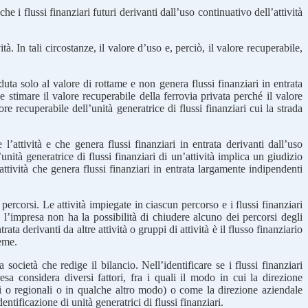
 i flussi finanziari futuri derivanti dall’uso continuativo dell’attività
tà. In tali circostanze, il valore d’uso e, perciò, il valore recuperabile,
uta solo al valore di rottame e non genera flussi finanziari in entrata
le stimare il valore recuperabile della ferrovia privata perché il valore
e recuperabile dell’unità generatrice di flussi finanziari cui la strada
l’attività e che genera flussi finanziari in entrata derivanti dall’uso
unità generatrice di flussi finanziari di un’attività implica un giudizio
ttività che genera flussi finanziari in entrata largamente indipendenti
rcorsi. Le attività impiegate in ciascun percorso e i flussi finanziari
 l’impresa non ha la possibilità di chiudere alcuno dei percorsi degli
ata derivanti da altre attività o gruppi di attività è il flusso finanziario
ieme.
 società che redige il bilancio. Nell’identificare se i flussi finanziari
esa considera diversi fattori, fra i quali il modo in cui la direzione
uali o regionali o in qualche altro modo) o come la direzione aziendale
ntificazione di unità generatrici di flussi finanziari.