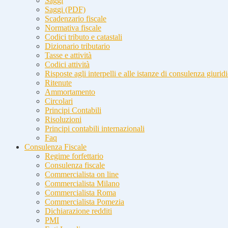
Saggi
Saggi (PDF)
Scadenzario fiscale
Normativa fiscale
Codici tributo e catastali
Dizionario tributario
Tasse e attività
Codici attività
Risposte agli interpelli e alle istanze di consulenza giurid
Ritenute
Ammortamento
Circolari
Principi Contabili
Risoluzioni
Principi contabili internazionali
Faq
Consulenza Fiscale
Regime forfettario
Consulenza fiscale
Commercialista on line
Commercialista Milano
Commercialista Roma
Commercialista Pomezia
Dichiarazione redditi
PMI