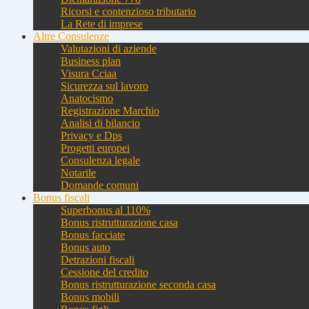
Ricorsi e contenzioso tributario
La Rete di imprese
Altre Consulenze
Valutazioni di aziende
Business plan
Visura Cciaa
Sicurezza sul lavoro
Anatocismo
Registrazione Marchio
Analisi di bilancio
Privacy e Dps
Progetti europei
Consulenza legale
Notarile
Domande comuni
Bonus fiscali
Superbonus al 110%
Bonus ristrutturazione casa
Bonus facciate
Bonus auto
Detrazioni fiscali
Cessione del credito
Bonus ristrutturazione seconda casa
Bonus mobili