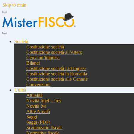
Skip to main
Società
Costituzione società
Costituzione società all’estero
Cerca un’impresa
Bilanci
Costituzione società Ltd Inglese
Costituzione società in Romania
Costituzione società alle Canarie
Convenzioni
Utilità
Attualità
Novità Irpef – Ires
Novità Iva
Altre Novità
Saggi
Saggi (PDF)
Scadenzario fiscale
Normativa fiscale