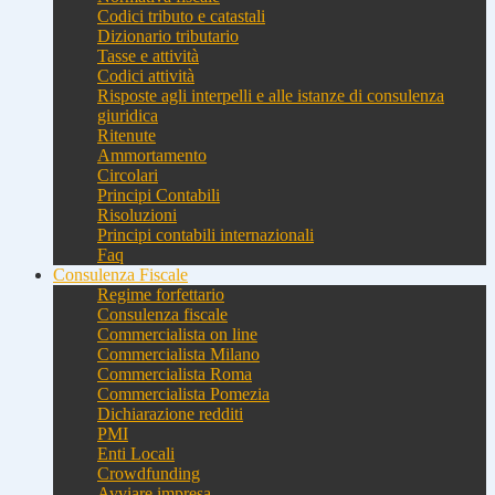
Codici tributo e catastali
Dizionario tributario
Tasse e attività
Codici attività
Risposte agli interpelli e alle istanze di consulenza
giuridica
Ritenute
Ammortamento
Circolari
Principi Contabili
Risoluzioni
Principi contabili internazionali
Faq
Consulenza Fiscale
Regime forfettario
Consulenza fiscale
Commercialista on line
Commercialista Milano
Commercialista Roma
Commercialista Pomezia
Dichiarazione redditi
PMI
Enti Locali
Crowdfunding
Avviare impresa