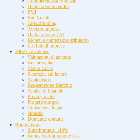
Commercialista Pomezia
Dichiarazione redditi
PMI
Enti Locali
Crowdfunding
Avviare impresa
Dichiarazione 770
Ricorsi e contenzioso tributario
La Rete di imprese
Altre Consulenze
Valutazioni di aziende
Business plan
Visura Cciaa
Sicurezza sul lavoro
Anatocismo
Registrazione Marchio
Analisi di bilancio
Privacy e Dps
Progetti europei
Consulenza legale
Notarile
Domande comuni
Bonus fiscali
Superbonus al 110%
Bonus ristrutturazione casa