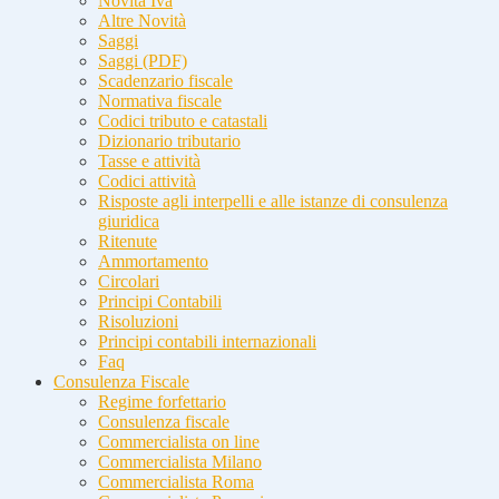
Novità Iva
Altre Novità
Saggi
Saggi (PDF)
Scadenzario fiscale
Normativa fiscale
Codici tributo e catastali
Dizionario tributario
Tasse e attività
Codici attività
Risposte agli interpelli e alle istanze di consulenza
giuridica
Ritenute
Ammortamento
Circolari
Principi Contabili
Risoluzioni
Principi contabili internazionali
Faq
Consulenza Fiscale
Regime forfettario
Consulenza fiscale
Commercialista on line
Commercialista Milano
Commercialista Roma