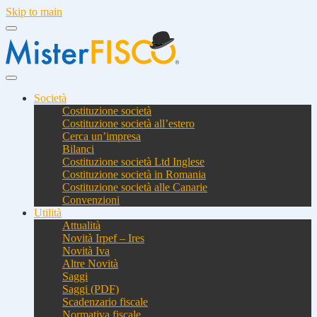
Skip to main
Società
Costituzione società
Costituzione società all’estero
Cerca un’impresa
Bilanci
Costituzione società Ltd Inglese
Costituzione società in Romania
Costituzione società alle Canarie
Convenzioni
Utilità
Attualità
Novità Irpef – Ires
Novità Iva
Altre Novità
Saggi
Saggi (PDF)
Scadenzario fiscale
Normativa fiscale