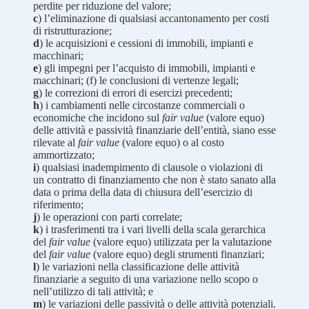
perdite per riduzione del valore;
c
) l’eliminazione di qualsiasi accantonamento per costi
di ristrutturazione;
d
) le acquisizioni e cessioni di immobili, impianti e
macchinari;
e
) gli impegni per l’acquisto di immobili, impianti e
macchinari; (f) le conclusioni di vertenze legali;
g
) le correzioni di errori di esercizi precedenti;
h
) i cambiamenti nelle circostanze commerciali o
economiche che incidono sul
fair value
(valore equo)
delle attività e passività finanziarie dell’entità, siano esse
rilevate al
fair value
(valore equo) o al costo
ammortizzato;
i
) qualsiasi inadempimento di clausole o violazioni di
un contratto di finanziamento che non è stato sanato alla
data o prima della data di chiusura dell’esercizio di
riferimento;
j
) le operazioni con parti correlate;
k
) i trasferimenti tra i vari livelli della scala gerarchica
del
fair value
(valore equo) utilizzata per la valutazione
del
fair value
(valore equo) degli strumenti finanziari;
l
) le variazioni nella classificazione delle attività
finanziarie a seguito di una variazione nello scopo o
nell’utilizzo di tali attività; e
m
) le variazioni delle passività o delle attività potenziali.