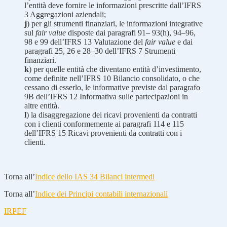
l’entità deve fornire le informazioni prescritte dall’IFRS
3 Aggregazioni aziendali;
j
) per gli strumenti finanziari, le informazioni integrative
sul
fair value
disposte dai paragrafi 91– 93(h), 94–96,
98 e 99 dell’IFRS 13 Valutazione del
fair value
e dai
paragrafi 25, 26 e 28–30 dell’IFRS 7 Strumenti
finanziari.
k
) per quelle entità che diventano entità d’investimento,
come definite nell’IFRS 10 Bilancio consolidato, o che
cessano di esserlo, le informative previste dal paragrafo
9B dell’IFRS 12 Informativa sulle partecipazioni in
altre entità.
l
) la disaggregazione dei ricavi provenienti da contratti
con i clienti conformemente ai paragrafi 114 e 115
dell’IFRS 15 Ricavi provenienti da contratti con i
clienti.
Torna all’
Indice dello IAS 34 Bilanci intermedi
Torna all’
Indice dei Principi contabili internazionali
IRPEF