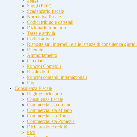
Saggi
Saggi (PDF)
Scadenzario fiscale
Normativa fiscale
Codici tributo e catastali
Dizionario tributario
Tasse e attività
Codici attività
Risposte agli interpelli e alle istanze di consulenza giurid
Ritenute
Ammortamento
Circolari
Principi Contabili
Risoluzioni
Principi contabili internazionali
Faq
Consulenza Fiscale
Regime forfettario
Consulenza fiscale
Commercialista on line
Commercialista Milano
Commercialista Roma
Commercialista Pomezia
Dichiarazione redditi
PMI