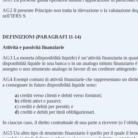
AG2
Il presente Principio non tratta la rilevazione o la valutazione de
nell’IFRS 9.
DEFINIZIONI (PARAGRAFI 11-14)
Attività e passività finanziarie
AG3
La moneta (disponibilità liquide) è un’attività finanziaria in qua
disponibilità liquide in una banca o in un analogo istituto finanziario è 
assegno o uno strumento analogo in favore di un creditore attingendo a
AG4
Esempi comuni di attività finanziarie che rappresentano un diritto
a consegnare in futuro disponibilità liquide sono:
a
) crediti verso clienti e debiti verso fornitori;
b
) effetti attivi e passivi;
c
) crediti e debiti per prestiti; e
d
) crediti e debiti per titoli obbligazionari.
In ciascun caso, il diritto contrattuale di una parte a ricevere (o l’obbl
AG5
Un altro tipo di strumento finanziario è quello per il quale il be