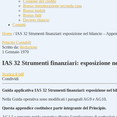
Cessione del credito
Bonus ristrutturazione seconda casa
Bonus mobili
Bonus figli
Decreto rilancio
Contatti
Home
/
IAS 32 Strumenti finanziari: esposizione nel bilancio – Appe
Principi Contabili
Scritto da:
Redazione
1 Gennaio 1970
IAS 32 Strumenti finanziari: esposizione n
Scarica il pdf
Condividi
Guida applicativa IAS 32 Strumenti finanziari: esposizione nel bi
Nella Guida operativa sono modificati i paragrafi AG9 e AG10
.
Questa appendice costituisce parte integrante del Principio.
AG1
La presente guida operativa illustra l’applicazione di particolari a