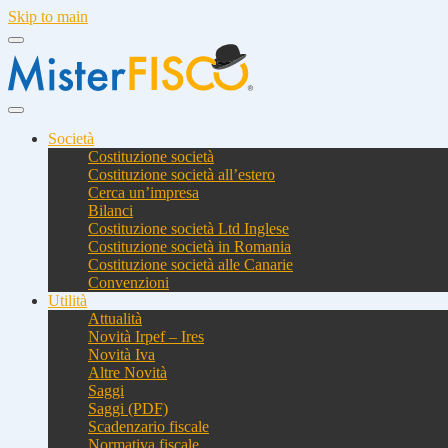
Skip to main
Società
Costituzione società
Costituzione società all’estero
Cerca un’impresa
Bilanci
Costituzione società Ltd Inglese
Costituzione società in Romania
Costituzione società alle Canarie
Convenzioni
Utilità
Attualità
Novità Irpef – Ires
Novità Iva
Altre Novità
Saggi
Saggi (PDF)
Scadenzario fiscale
Normativa fiscale