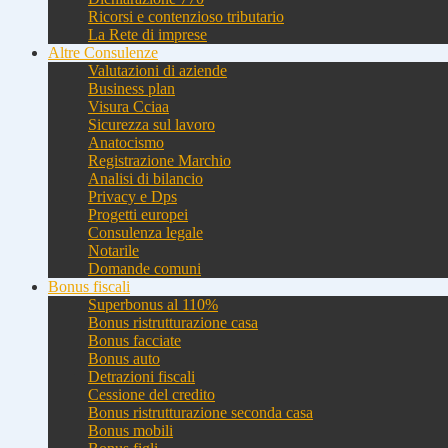
Ricorsi e contenzioso tributario
La Rete di imprese
Altre Consulenze
Valutazioni di aziende
Business plan
Visura Cciaa
Sicurezza sul lavoro
Anatocismo
Registrazione Marchio
Analisi di bilancio
Privacy e Dps
Progetti europei
Consulenza legale
Notarile
Domande comuni
Bonus fiscali
Superbonus al 110%
Bonus ristrutturazione casa
Bonus facciate
Bonus auto
Detrazioni fiscali
Cessione del credito
Bonus ristrutturazione seconda casa
Bonus mobili