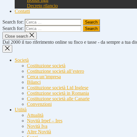
Bonus figli
Decreto rilancio
Contatti
Search for:
Search for:
Close search
Dal 2000 il tuo riferimento online su fisco e tasse - da sempre a tua d
Società
Costituzione società
Costituzione società all’estero
Cerca un’impresa
Bilanci
Costituzione società Ltd Inglese
Costituzione società in Romania
Costituzione società alle Canarie
Convenzioni
Utilità
Attualità
Novità Irpef – Ires
Novità Iva
Altre Novità