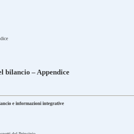
ndice
el bilancio – Appendice
lancio e informazioni integrative
spetti del Principio.