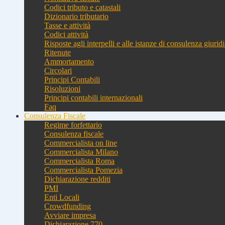
Codici tributo e catastali
Dizionario tributario
Tasse e attività
Codici attività
Risposte agli interpelli e alle istanze di consulenza giurid
Ritenute
Ammortamento
Circolari
Principi Contabili
Risoluzioni
Principi contabili internazionali
Faq
Consulenza Fiscale
Regime forfettario
Consulenza fiscale
Commercialista on line
Commercialista Milano
Commercialista Roma
Commercialista Pomezia
Dichiarazione redditi
PMI
Enti Locali
Crowdfunding
Avviare impresa
Dichiarazione 770