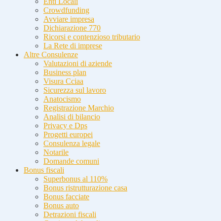
Enti Locali
Crowdfunding
Avviare impresa
Dichiarazione 770
Ricorsi e contenzioso tributario
La Rete di imprese
Altre Consulenze
Valutazioni di aziende
Business plan
Visura Cciaa
Sicurezza sul lavoro
Anatocismo
Registrazione Marchio
Analisi di bilancio
Privacy e Dps
Progetti europei
Consulenza legale
Notarile
Domande comuni
Bonus fiscali
Superbonus al 110%
Bonus ristrutturazione casa
Bonus facciate
Bonus auto
Detrazioni fiscali