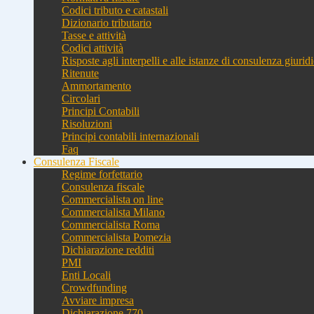
Codici tributo e catastali
Dizionario tributario
Tasse e attività
Codici attività
Risposte agli interpelli e alle istanze di consulenza giurid
Ritenute
Ammortamento
Circolari
Principi Contabili
Risoluzioni
Principi contabili internazionali
Faq
Consulenza Fiscale
Regime forfettario
Consulenza fiscale
Commercialista on line
Commercialista Milano
Commercialista Roma
Commercialista Pomezia
Dichiarazione redditi
PMI
Enti Locali
Crowdfunding
Avviare impresa
Dichiarazione 770