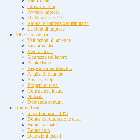
Enti Locali
Crowdfunding
Avviare impresa
Dichiarazione 770
Ricorsi e contenzioso tributario
La Rete di imprese
Altre Consulenze
Valutazioni di aziende
Business plan
Visura Cciaa
Sicurezza sul lavoro
Anatocismo
Registrazione Marchio
Analisi di bilancio
Privacy e Dps
Progetti europei
Consulenza legale
Notarile
Domande comuni
Bonus fiscali
Superbonus al 110%
Bonus ristrutturazione casa
Bonus facciate
Bonus auto
Detrazioni fiscali