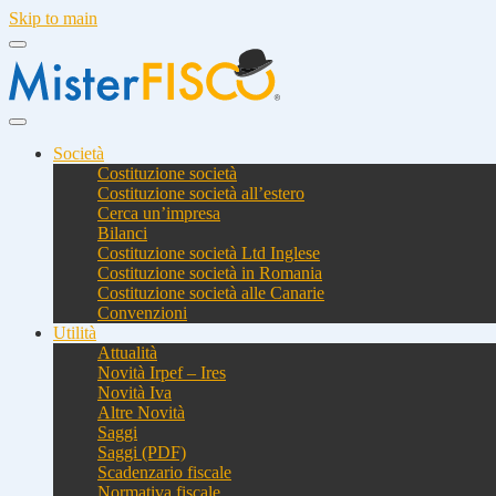
Skip to main
Società
Costituzione società
Costituzione società all’estero
Cerca un’impresa
Bilanci
Costituzione società Ltd Inglese
Costituzione società in Romania
Costituzione società alle Canarie
Convenzioni
Utilità
Attualità
Novità Irpef – Ires
Novità Iva
Altre Novità
Saggi
Saggi (PDF)
Scadenzario fiscale
Normativa fiscale