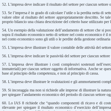
52. L’impresa deve indicare il risultato del settore per ciascun settore 
53. Se l’impresa è in grado di calcolare l’utile o la perdita netta di sett
valore oltre al risultato del settore appropriatamente descritto. Se ta
proprio bilancio una chiara descrizione del criterio base utilizzato per 
54. Un esempio della valutazione dell’andamento di settore che si pos
sopra il risultato economico netto di settore nel conto economico è il m
nel conto economico sono gli utili o le perdite della gestione ordinaria (
55. L’impresa deve illustrare il valore contabile delle attività del setto
56. L’impresa deve indicare le passività del settore per ciascun settore
57. L’impresa deve illustrare i costi complessivi sostenuti nell’ese
immateriali) per ciascun settore oggetto di informativa. Anche se questo
base al principio della competenza, e non al principio di cassa.
58. L’impresa deve illustrare le svalutazioni e gli ammortamenti comple
59. Si incoraggia ma non si richiede alle imprese di illustrare la natura
per spiegare l’andamento economico del periodo di ciascun settore ogg
60. Lo IAS 8 richiede che “quando componenti di ricavo e di costo co
rilevante per spiegare il risultato economico d’esercizio dell’impr