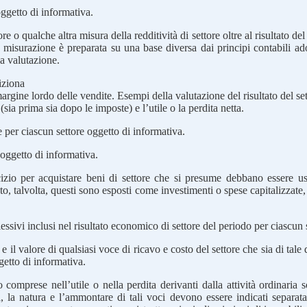
oggetto di informativa.
ore o qualche altra misura della redditività di settore oltre al risultato del
le misurazione è preparata su una base diversa dai principi contabili ado
la valutazione.
iziona
argine lordo delle vendite. Esempi della valutazione del risultato del set
sia prima sia dopo le imposte) e l’utile o la perdita netta.
re per ciascun settore oggetto di informativa.
 oggetto di informativa.
rcizio per acquistare beni di settore che si presume debbano essere usa
, talvolta, questi sono esposti come investimenti o spese capitalizzate, 
ssivi inclusi nel risultato economico di settore del periodo per ciascun 
 e il valore di qualsiasi voce di ricavo e costo del settore che sia di tal
etto di informativa.
mprese nell’utile o nella perdita derivanti dalla attività ordinaria 
esa, la natura e l’ammontare di tali voci devono essere indicati separ