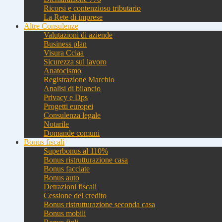
Ricorsi e contenzioso tributario
La Rete di imprese
Altre Consulenze
Valutazioni di aziende
Business plan
Visura Cciaa
Sicurezza sul lavoro
Anatocismo
Registrazione Marchio
Analisi di bilancio
Privacy e Dps
Progetti europei
Consulenza legale
Notarile
Domande comuni
Bonus fiscali
Superbonus al 110%
Bonus ristrutturazione casa
Bonus facciate
Bonus auto
Detrazioni fiscali
Cessione del credito
Bonus ristrutturazione seconda casa
Bonus mobili