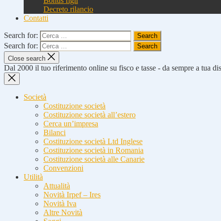
Bonus figli
Decreto rilancio
Contatti
Search for:
Search for:
Close search
Dal 2000 il tuo riferimento online su fisco e tasse - da sempre a tua d
Società
Costituzione società
Costituzione società all’estero
Cerca un’impresa
Bilanci
Costituzione società Ltd Inglese
Costituzione società in Romania
Costituzione società alle Canarie
Convenzioni
Utilità
Attualità
Novità Irpef – Ires
Novità Iva
Altre Novità