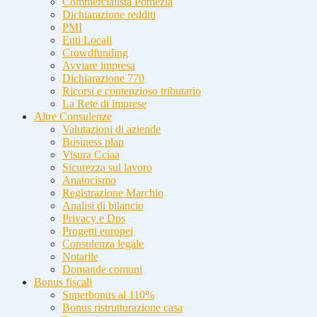
Commercialista Pomezia
Dichiarazione redditi
PMI
Enti Locali
Crowdfunding
Avviare impresa
Dichiarazione 770
Ricorsi e contenzioso tributario
La Rete di imprese
Altre Consulenze
Valutazioni di aziende
Business plan
Visura Cciaa
Sicurezza sul lavoro
Anatocismo
Registrazione Marchio
Analisi di bilancio
Privacy e Dps
Progetti europei
Consulenza legale
Notarile
Domande comuni
Bonus fiscali
Superbonus al 110%
Bonus ristrutturazione casa