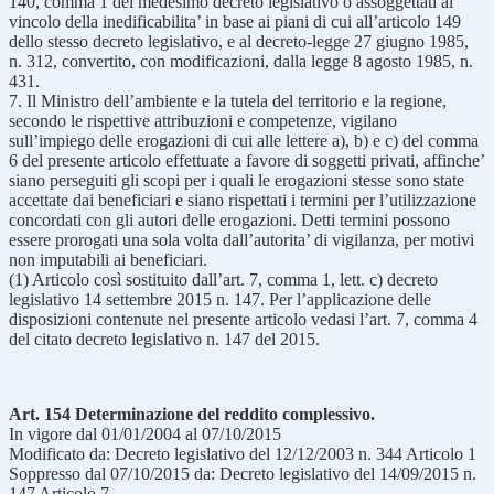
140, comma 1 del medesimo decreto legislativo o assoggettati al
vincolo della inedificabilita’ in base ai piani di cui all’articolo 149
dello stesso decreto legislativo, e al decreto-legge 27 giugno 1985,
n. 312, convertito, con modificazioni, dalla legge 8 agosto 1985, n.
431.
7. Il Ministro dell’ambiente e la tutela del territorio e la regione,
secondo le rispettive attribuzioni e competenze, vigilano
sull’impiego delle erogazioni di cui alle lettere a), b) e c) del comma
6 del presente articolo effettuate a favore di soggetti privati, affinche’
siano perseguiti gli scopi per i quali le erogazioni stesse sono state
accettate dai beneficiari e siano rispettati i termini per l’utilizzazione
concordati con gli autori delle erogazioni. Detti termini possono
essere prorogati una sola volta dall’autorita’ di vigilanza, per motivi
non imputabili ai beneficiari.
(1) Articolo così sostituito dall’art. 7, comma 1, lett. c) decreto
legislativo 14 settembre 2015 n. 147. Per l’applicazione delle
disposizioni contenute nel presente articolo vedasi l’art. 7, comma 4
del citato decreto legislativo n. 147 del 2015.
Art. 154 Determinazione del reddito complessivo.
In vigore dal 01/01/2004 al 07/10/2015
Modificato da: Decreto legislativo del 12/12/2003 n. 344 Articolo 1
Soppresso dal 07/10/2015 da: Decreto legislativo del 14/09/2015 n.
147 Articolo 7