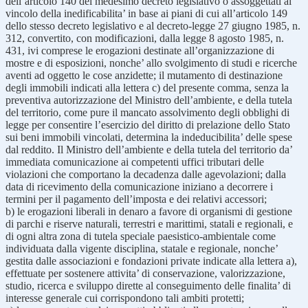
dell’articolo 140 del medesimo decreto legislativo o assoggettati al
vincolo della inedificabilita’ in base ai piani di cui all’articolo 149
dello stesso decreto legislativo e al decreto-legge 27 giugno 1985, n.
312, convertito, con modificazioni, dalla legge 8 agosto 1985, n.
431, ivi comprese le erogazioni destinate all’organizzazione di
mostre e di esposizioni, nonche’ allo svolgimento di studi e ricerche
aventi ad oggetto le cose anzidette; il mutamento di destinazione
degli immobili indicati alla lettera c) del presente comma, senza la
preventiva autorizzazione del Ministro dell’ambiente, e della tutela
del territorio, come pure il mancato assolvimento degli obblighi di
legge per consentire l’esercizio del diritto di prelazione dello Stato
sui beni immobili vincolati, determina la indeducibilita’ delle spese
dal reddito. Il Ministro dell’ambiente e della tutela del territorio da’
immediata comunicazione ai competenti uffici tributari delle
violazioni che comportano la decadenza dalle agevolazioni; dalla
data di ricevimento della comunicazione iniziano a decorrere i
termini per il pagamento dell’imposta e dei relativi accessori;
b) le erogazioni liberali in denaro a favore di organismi di gestione
di parchi e riserve naturali, terrestri e marittimi, statali e regionali, e
di ogni altra zona di tutela speciale paesistico-ambientale come
individuata dalla vigente disciplina, statale e regionale, nonche’
gestita dalle associazioni e fondazioni private indicate alla lettera a),
effettuate per sostenere attivita’ di conservazione, valorizzazione,
studio, ricerca e sviluppo dirette al conseguimento delle finalita’ di
interesse generale cui corrispondono tali ambiti protetti;