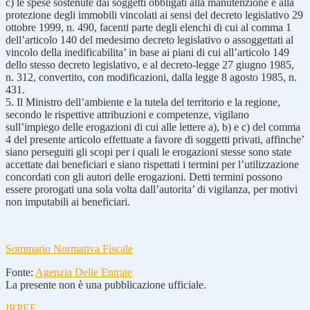
c) le spese sostenute dai soggetti obbligati alla manutenzione e alla
protezione degli immobili vincolati ai sensi del decreto legislativo 29
ottobre 1999, n. 490, facenti parte degli elenchi di cui al comma 1
dell’articolo 140 del medesimo decreto legislativo o assoggettati al
vincolo della inedificabilita’ in base ai piani di cui all’articolo 149
dello stesso decreto legislativo, e al decreto-legge 27 giugno 1985,
n. 312, convertito, con modificazioni, dalla legge 8 agosto 1985, n.
431.
5. Il Ministro dell’ambiente e la tutela del territorio e la regione,
secondo le rispettive attribuzioni e competenze, vigilano
sull’impiego delle erogazioni di cui alle lettere a), b) e c) del comma
4 del presente articolo effettuate a favore di soggetti privati, affinche’
siano perseguiti gli scopi per i quali le erogazioni stesse sono state
accettate dai beneficiari e siano rispettati i termini per l’utilizzazione
concordati con gli autori delle erogazioni. Detti termini possono
essere prorogati una sola volta dall’autorita’ di vigilanza, per motivi
non imputabili ai beneficiari.
Sommario Normativa Fiscale
Fonte:
Agenzia Delle Entrate
La presente non è una pubblicazione ufficiale.
IRPEF