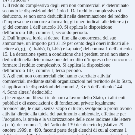
1. Il reddito complessivo degli enti non commerciali e’ determinato
secondo le disposizioni del Titolo I. Dal reddito complessivo si
deducono, se non sono deducibili nella determinazione del reddito
d’impresa che concorre a formarlo, gli oneri indicati alle lettere a) e
g) del comma 1 dell’articolo 10. Si applica la disposizione
dell’articolo 146, comma 1, secondo periodo.
2. Dall’imposta lorda si detrae, fino alla concorrenza del suo
ammontare, un importo pari al 19 per cento degli oneri indicati alle
lettere a), g), h), h-bis), i), i-bis) e i-quater) del comma 1 dell’articolo
15. La detrazione spetta a condizione che i predetti oneri non siano
deducibili nella determinazione del reddito d’impresa che concorre a
formare il reddito complessivo. Si applica la disposizione
dell’articolo 147, comma 1, terzo periodo.
3. Agli enti non commerciali che hanno esercitato attivita’
commerciali mediante stabili organizzazioni nel territorio dello Stato,
si applicano le disposizioni dei commi 2, 3 e 5 dell’articolo 144.
4. Sono altresi’ deducibili:
a) le erogazioni liberali in denaro a favore dello Stato, di altri enti
pubblici e di associazioni e di fondazioni private legalmente
riconosciute, le quali, senza scopo di lucro, svolgono o promuovono
attivita’ dirette alla tutela del patrimonio ambientale, effettuate per
l’acquisto, la tutela e la valorizzazione delle cose indicate alle lettere
a) e b), del comma 1, dell’articolo 139 del decreto legislativo 29
ottobre 1999, n. 490, facenti parte degli elenchi di cui al comma 1