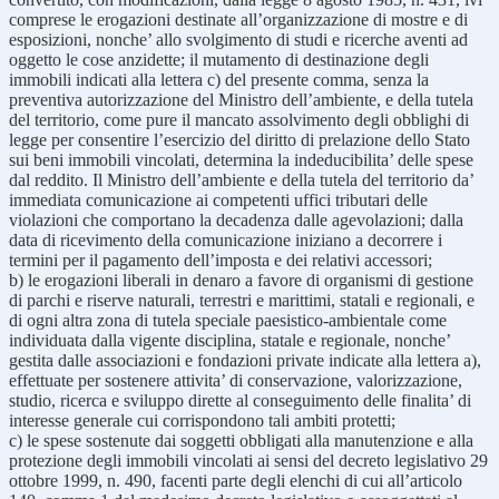
comprese le erogazioni destinate all’organizzazione di mostre e di
esposizioni, nonche’ allo svolgimento di studi e ricerche aventi ad
oggetto le cose anzidette; il mutamento di destinazione degli
immobili indicati alla lettera c) del presente comma, senza la
preventiva autorizzazione del Ministro dell’ambiente, e della tutela
del territorio, come pure il mancato assolvimento degli obblighi di
legge per consentire l’esercizio del diritto di prelazione dello Stato
sui beni immobili vincolati, determina la indeducibilita’ delle spese
dal reddito. Il Ministro dell’ambiente e della tutela del territorio da’
immediata comunicazione ai competenti uffici tributari delle
violazioni che comportano la decadenza dalle agevolazioni; dalla
data di ricevimento della comunicazione iniziano a decorrere i
termini per il pagamento dell’imposta e dei relativi accessori;
b) le erogazioni liberali in denaro a favore di organismi di gestione
di parchi e riserve naturali, terrestri e marittimi, statali e regionali, e
di ogni altra zona di tutela speciale paesistico-ambientale come
individuata dalla vigente disciplina, statale e regionale, nonche’
gestita dalle associazioni e fondazioni private indicate alla lettera a),
effettuate per sostenere attivita’ di conservazione, valorizzazione,
studio, ricerca e sviluppo dirette al conseguimento delle finalita’ di
interesse generale cui corrispondono tali ambiti protetti;
c) le spese sostenute dai soggetti obbligati alla manutenzione e alla
protezione degli immobili vincolati ai sensi del decreto legislativo 29
ottobre 1999, n. 490, facenti parte degli elenchi di cui all’articolo