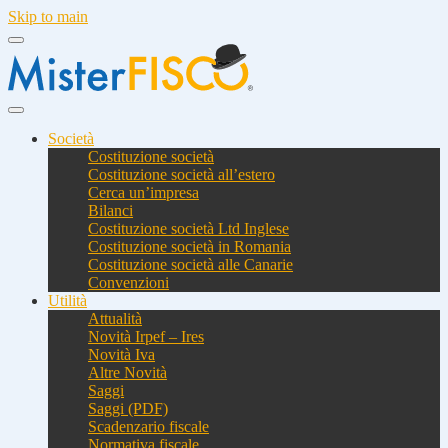
Skip to main
Società
Costituzione società
Costituzione società all’estero
Cerca un’impresa
Bilanci
Costituzione società Ltd Inglese
Costituzione società in Romania
Costituzione società alle Canarie
Convenzioni
Utilità
Attualità
Novità Irpef – Ires
Novità Iva
Altre Novità
Saggi
Saggi (PDF)
Scadenzario fiscale
Normativa fiscale