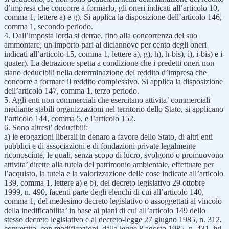
d’impresa che concorre a formarlo, gli oneri indicati all’articolo 10,
comma 1, lettere a) e g). Si applica la disposizione dell’articolo 146,
comma 1, secondo periodo.
4. Dall’imposta lorda si detrae, fino alla concorrenza del suo
ammontare, un importo pari al diciannove per cento degli oneri
indicati all’articolo 15, comma 1, lettere a), g), h), h-bis), i), i-bis) e i-
quater). La detrazione spetta a condizione che i predetti oneri non
siano deducibili nella determinazione del reddito d’impresa che
concorre a formare il reddito complessivo. Si applica la disposizione
dell’articolo 147, comma 1, terzo periodo.
5. Agli enti non commerciali che esercitano attivita’ commerciali
mediante stabili organizzazioni nel territorio dello Stato, si applicano
l’articolo 144, comma 5, e l’articolo 152.
6. Sono altresi’ deducibili:
a) le erogazioni liberali in denaro a favore dello Stato, di altri enti
pubblici e di associazioni e di fondazioni private legalmente
riconosciute, le quali, senza scopo di lucro, svolgono o promuovono
attivita’ dirette alla tutela del patrimonio ambientale, effettuate per
l’acquisto, la tutela e la valorizzazione delle cose indicate all’articolo
139, comma 1, lettere a) e b), del decreto legislativo 29 ottobre
1999, n. 490, facenti parte degli elenchi di cui all’articolo 140,
comma 1, del medesimo decreto legislativo o assoggettati al vincolo
della inedificabilita’ in base ai piani di cui all’articolo 149 dello
stesso decreto legislativo e al decreto-legge 27 giugno 1985, n. 312,
convertito, con modificazioni, dalla legge 8 agosto 1985, n. 431, ivi