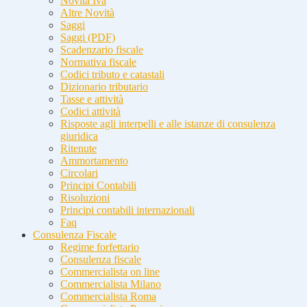
Novità Iva
Altre Novità
Saggi
Saggi (PDF)
Scadenzario fiscale
Normativa fiscale
Codici tributo e catastali
Dizionario tributario
Tasse e attività
Codici attività
Risposte agli interpelli e alle istanze di consulenza
giuridica
Ritenute
Ammortamento
Circolari
Principi Contabili
Risoluzioni
Principi contabili internazionali
Faq
Consulenza Fiscale
Regime forfettario
Consulenza fiscale
Commercialista on line
Commercialista Milano
Commercialista Roma