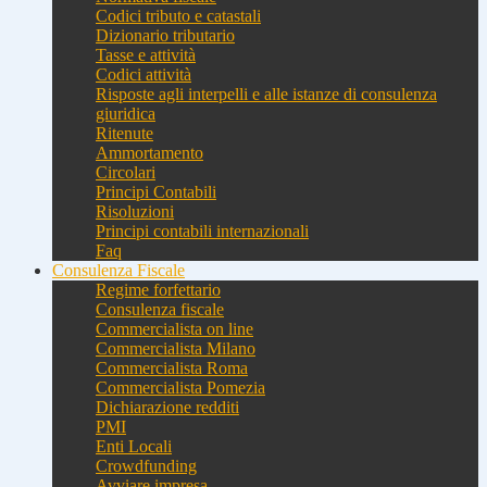
Codici tributo e catastali
Dizionario tributario
Tasse e attività
Codici attività
Risposte agli interpelli e alle istanze di consulenza
giuridica
Ritenute
Ammortamento
Circolari
Principi Contabili
Risoluzioni
Principi contabili internazionali
Faq
Consulenza Fiscale
Regime forfettario
Consulenza fiscale
Commercialista on line
Commercialista Milano
Commercialista Roma
Commercialista Pomezia
Dichiarazione redditi
PMI
Enti Locali
Crowdfunding
Avviare impresa