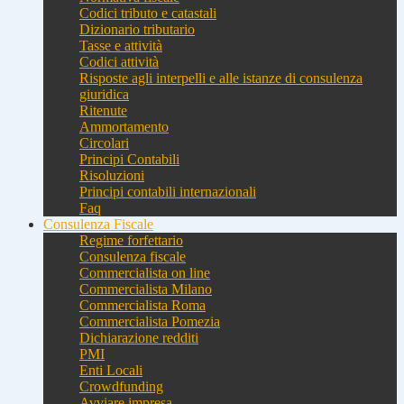
Codici tributo e catastali
Dizionario tributario
Tasse e attività
Codici attività
Risposte agli interpelli e alle istanze di consulenza
giuridica
Ritenute
Ammortamento
Circolari
Principi Contabili
Risoluzioni
Principi contabili internazionali
Faq
Consulenza Fiscale
Regime forfettario
Consulenza fiscale
Commercialista on line
Commercialista Milano
Commercialista Roma
Commercialista Pomezia
Dichiarazione redditi
PMI
Enti Locali
Crowdfunding
Avviare impresa