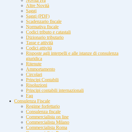
Novità Iva
Altre Novità
Saggi
Saggi (PDF)
Scadenzario fiscale
Normativa fiscale
Codici tributo e catastali
Dizionario tributario
Tasse e attività
Codici attività
Risposte agli interpelli e alle istanze di consulenza
giuridica
Ritenute
Ammortamento
Circolari
Principi Contabili
Risoluzioni
Principi contabili internazionali
Faq
Consulenza Fiscale
Regime forfettario
Consulenza fiscale
Commercialista on line
Commercialista Milano
Commercialista Roma