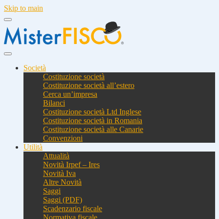
Skip to main
Società
Costituzione società
Costituzione società all’estero
Cerca un’impresa
Bilanci
Costituzione società Ltd Inglese
Costituzione società in Romania
Costituzione società alle Canarie
Convenzioni
Utilità
Attualità
Novità Irpef – Ires
Novità Iva
Altre Novità
Saggi
Saggi (PDF)
Scadenzario fiscale
Normativa fiscale