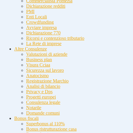
Commercialista Pomezia
Dichiarazione redditi
PMI
Enti Locali
Crowdfunding
Avviare impresa
Dichiarazione 770
Ricorsi e contenzioso tributario
La Rete di imprese
Altre Consulenze
Valutazioni di aziende
Business plan
Visura Cciaa
Sicurezza sul lavoro
Anatocismo
Registrazione Marchio
Analisi di bilancio
Privacy e Dps
Progetti europei
Consulenza legale
Notarile
Domande comuni
Bonus fiscali
Superbonus al 110%
Bonus ristrutturazione casa