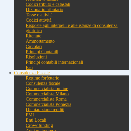
Codici tributo e catastali
Dizionario tributario
Tasse e attività
Codici attività
Risposte agli interpelli e alle istanze di consulenza
giuridica
Ritenute
Ammortamento
Circolari
Principi Contabili
Risoluzioni
Principi contabili internazionali
Faq
Consulenza Fiscale
Regime forfettario
Consulenza fiscale
Commercialista on line
Commercialista Milano
Commercialista Roma
Commercialista Pomezia
Dichiarazione redditi
PMI
Enti Locali
Crowdfunding
Avviare impresa