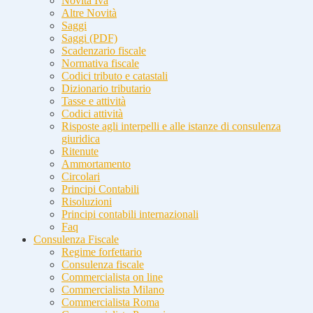
Novità Iva
Altre Novità
Saggi
Saggi (PDF)
Scadenzario fiscale
Normativa fiscale
Codici tributo e catastali
Dizionario tributario
Tasse e attività
Codici attività
Risposte agli interpelli e alle istanze di consulenza
giuridica
Ritenute
Ammortamento
Circolari
Principi Contabili
Risoluzioni
Principi contabili internazionali
Faq
Consulenza Fiscale
Regime forfettario
Consulenza fiscale
Commercialista on line
Commercialista Milano
Commercialista Roma