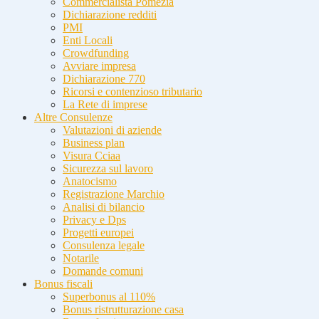
Commercialista Pomezia
Dichiarazione redditi
PMI
Enti Locali
Crowdfunding
Avviare impresa
Dichiarazione 770
Ricorsi e contenzioso tributario
La Rete di imprese
Altre Consulenze
Valutazioni di aziende
Business plan
Visura Cciaa
Sicurezza sul lavoro
Anatocismo
Registrazione Marchio
Analisi di bilancio
Privacy e Dps
Progetti europei
Consulenza legale
Notarile
Domande comuni
Bonus fiscali
Superbonus al 110%
Bonus ristrutturazione casa