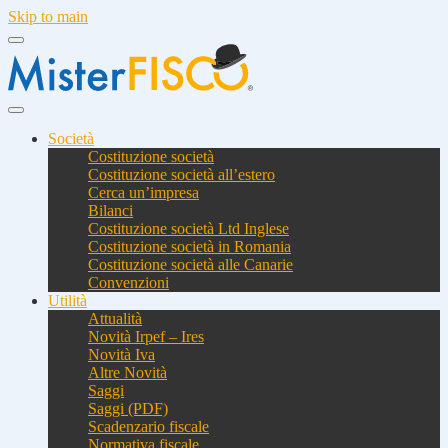
Skip to main
Società
Costituzione società
Costituzione società all’estero
Cerca un’impresa
Bilanci
Costituzione società Ltd Inglese
Costituzione società in Romania
Costituzione società alle Canarie
Convenzioni
Utilità
Attualità
Novità Irpef – Ires
Novità Iva
Altre Novità
Saggi
Saggi (PDF)
Scadenzario fiscale
Normativa fiscale