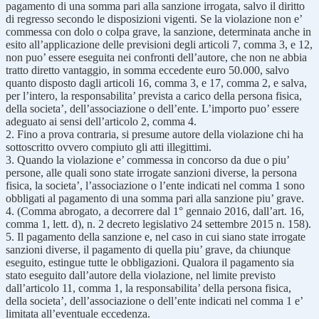
pagamento di una somma pari alla sanzione irrogata, salvo il diritto
di regresso secondo le disposizioni vigenti. Se la violazione non e’
commessa con dolo o colpa grave, la sanzione, determinata anche in
esito all’applicazione delle previsioni degli articoli 7, comma 3, e 12,
non puo’ essere eseguita nei confronti dell’autore, che non ne abbia
tratto diretto vantaggio, in somma eccedente euro 50.000, salvo
quanto disposto dagli articoli 16, comma 3, e 17, comma 2, e salva,
per l’intero, la responsabilita’ prevista a carico della persona fisica,
della societa’, dell’associazione o dell’ente. L’importo puo’ essere
adeguato ai sensi dell’articolo 2, comma 4.
2. Fino a prova contraria, si presume autore della violazione chi ha
sottoscritto ovvero compiuto gli atti illegittimi.
3. Quando la violazione e’ commessa in concorso da due o piu’
persone, alle quali sono state irrogate sanzioni diverse, la persona
fisica, la societa’, l’associazione o l’ente indicati nel comma 1 sono
obbligati al pagamento di una somma pari alla sanzione piu’ grave.
4. (Comma abrogato, a decorrere dal 1° gennaio 2016, dall’art. 16,
comma 1, lett. d), n. 2 decreto legislativo 24 settembre 2015 n. 158).
5. Il pagamento della sanzione e, nel caso in cui siano state irrogate
sanzioni diverse, il pagamento di quella piu’ grave, da chiunque
eseguito, estingue tutte le obbligazioni. Qualora il pagamento sia
stato eseguito dall’autore della violazione, nel limite previsto
dall’articolo 11, comma 1, la responsabilita’ della persona fisica,
della societa’, dell’associazione o dell’ente indicati nel comma 1 e’
limitata all’eventuale eccedenza.