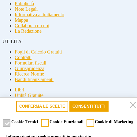
Pubblicità
Note Legali
Informativa al trattamento
Mappa
Collabora con noi
La Redazione
UTILITA'
Fogli di Calcolo Gratuiti
Contratti
Formulari fiscali
Giurisprudenza
Ricerca Norme
Bandi finanziamenti
Libri
Utilità Gratuite
Guide fiscali
CONFERMA LE SCELTE
CONSENTI TUTTI
Seguici
Seguici
Cookie Tecnici
Cookie Funzionali
Cookie di Marketing
© 2026 Misterfisco. Tutti i diritti sono riservati, è vietata anche la
Informazioni sui cookie presenti in questo sito