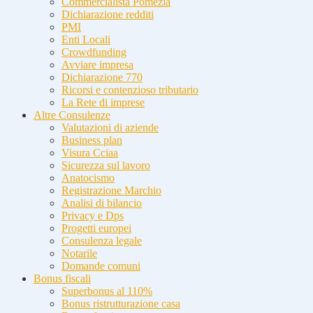
Commercialista Pomezia
Dichiarazione redditi
PMI
Enti Locali
Crowdfunding
Avviare impresa
Dichiarazione 770
Ricorsi e contenzioso tributario
La Rete di imprese
Altre Consulenze
Valutazioni di aziende
Business plan
Visura Cciaa
Sicurezza sul lavoro
Anatocismo
Registrazione Marchio
Analisi di bilancio
Privacy e Dps
Progetti europei
Consulenza legale
Notarile
Domande comuni
Bonus fiscali
Superbonus al 110%
Bonus ristrutturazione casa