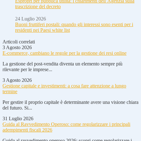
Espropri per pubblica utilità: i chiarimenti dell’Agenzia sulla
trascrizione del decreto
24 Luglio 2026
Buoni fruttiferi postali: quando gli interessi sono esenti per i
residenti nei Paesi white list
Articoli correlati
3 Agosto 2026
E-commerce, cambiano le regole per la gestione dei resi online
La gestione del post-vendita diventa un elemento sempre più
rilevante per le imprese...
3 Agosto 2026
Gestione capitale e investimenti: a cosa fare attenzione a lungo
termine
Per gestire il proprio capitale è determinante avere una visione chiara
del futuro. Si...
31 Luglio 2026
Guida al Ravvedimento Operoso: come regolarizzare i principali
adempimenti fiscali 2026
Guida al ravvedimento operoso 2026: scopri come regolarizzare i