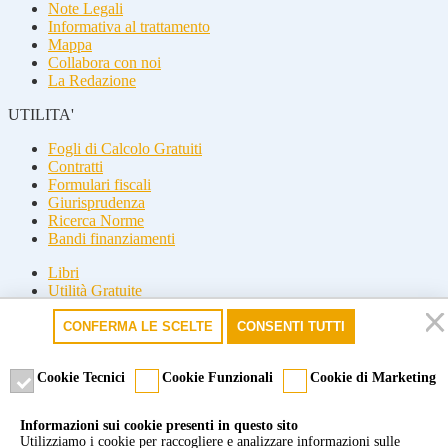
Note Legali
Informativa al trattamento
Mappa
Collabora con noi
La Redazione
UTILITA'
Fogli di Calcolo Gratuiti
Contratti
Formulari fiscali
Giurisprudenza
Ricerca Norme
Bandi finanziamenti
Libri
Utilità Gratuite
Guide fiscali
CONFERMA LE SCELTE
CONSENTI TUTTI
Seguici
Seguici
Cookie Tecnici
Cookie Funzionali
Cookie di Marketing
© 2026 Misterfisco. Tutti i diritti sono riservati, è vietata anche la
Informazioni sui cookie presenti in questo sito
riproduzione parziale.
Utilizziamo i cookie per raccogliere e analizzare informazioni sulle
Marchio registrato dello Studio Commercialista Di Michele di Roma