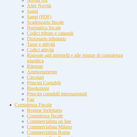
Novità Iva
Altre Novità
Saggi
Saggi (PDF)
Scadenzario fiscale
Normativa fiscale
Codici tributo e catastali
Dizionario tributario
Tasse e attività
Codici attività
Risposte agli interpelli e alle istanze di consulenza
giuridica
Ritenute
Ammortamento
Circolari
Principi Contabili
Risoluzioni
Principi contabili internazionali
Faq
Consulenza Fiscale
Regime forfettario
Consulenza fiscale
Commercialista on line
Commercialista Milano
Commercialista Roma