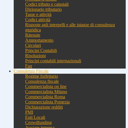
Codici tributo e catastali
Dizionario tributario
Tasse e attività
Codici attività
Risposte agli interpelli e alle istanze di consulenza
giuridica
Ritenute
Ammortamento
Circolari
Principi Contabili
Risoluzioni
Principi contabili internazionali
Faq
Consulenza Fiscale
Regime forfettario
Consulenza fiscale
Commercialista on line
Commercialista Milano
Commercialista Roma
Commercialista Pomezia
Dichiarazione redditi
PMI
Enti Locali
Crowdfunding
Avviare impresa