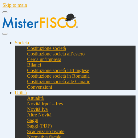
Skip to main
Società
Costituzione società
Costituzione società all’estero
Cerca un’impresa
Bilanci
Costituzione società Ltd Inglese
Costituzione società in Romania
Costituzione società alle Canarie
Convenzioni
Utilità
Attualità
Novità Irpef – Ires
Novità Iva
Altre Novità
Saggi
Saggi (PDF)
Scadenzario fiscale
Normativa fiscale