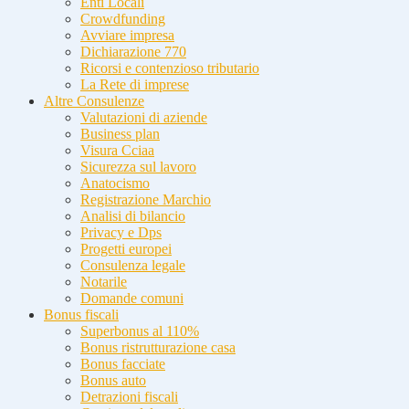
Enti Locali
Crowdfunding
Avviare impresa
Dichiarazione 770
Ricorsi e contenzioso tributario
La Rete di imprese
Altre Consulenze
Valutazioni di aziende
Business plan
Visura Cciaa
Sicurezza sul lavoro
Anatocismo
Registrazione Marchio
Analisi di bilancio
Privacy e Dps
Progetti europei
Consulenza legale
Notarile
Domande comuni
Bonus fiscali
Superbonus al 110%
Bonus ristrutturazione casa
Bonus facciate
Bonus auto
Detrazioni fiscali