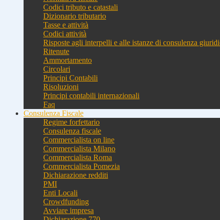
Codici tributo e catastali
Dizionario tributario
Tasse e attività
Codici attività
Risposte agli interpelli e alle istanze di consulenza giurid
Ritenute
Ammortamento
Circolari
Principi Contabili
Risoluzioni
Principi contabili internazionali
Faq
Consulenza Fiscale
Regime forfettario
Consulenza fiscale
Commercialista on line
Commercialista Milano
Commercialista Roma
Commercialista Pomezia
Dichiarazione redditi
PMI
Enti Locali
Crowdfunding
Avviare impresa
Dichiarazione 770