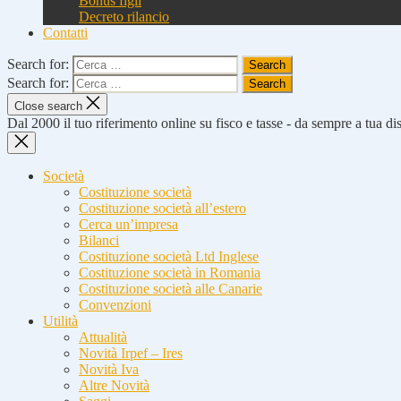
Bonus figli
Decreto rilancio
Contatti
Search for:
Search for:
Close search
Dal 2000 il tuo riferimento online su fisco e tasse - da sempre a tua d
Società
Costituzione società
Costituzione società all’estero
Cerca un’impresa
Bilanci
Costituzione società Ltd Inglese
Costituzione società in Romania
Costituzione società alle Canarie
Convenzioni
Utilità
Attualità
Novità Irpef – Ires
Novità Iva
Altre Novità