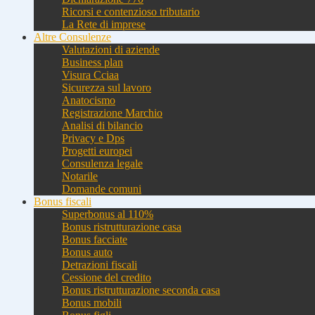
Ricorsi e contenzioso tributario
La Rete di imprese
Altre Consulenze
Valutazioni di aziende
Business plan
Visura Cciaa
Sicurezza sul lavoro
Anatocismo
Registrazione Marchio
Analisi di bilancio
Privacy e Dps
Progetti europei
Consulenza legale
Notarile
Domande comuni
Bonus fiscali
Superbonus al 110%
Bonus ristrutturazione casa
Bonus facciate
Bonus auto
Detrazioni fiscali
Cessione del credito
Bonus ristrutturazione seconda casa
Bonus mobili