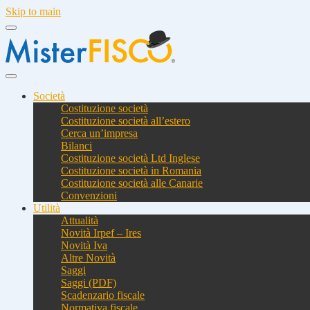
Skip to main
Società
Costituzione società
Costituzione società all’estero
Cerca un’impresa
Bilanci
Costituzione società Ltd Inglese
Costituzione società in Romania
Costituzione società alle Canarie
Convenzioni
Utilità
Attualità
Novità Irpef – Ires
Novità Iva
Altre Novità
Saggi
Saggi (PDF)
Scadenzario fiscale
Normativa fiscale