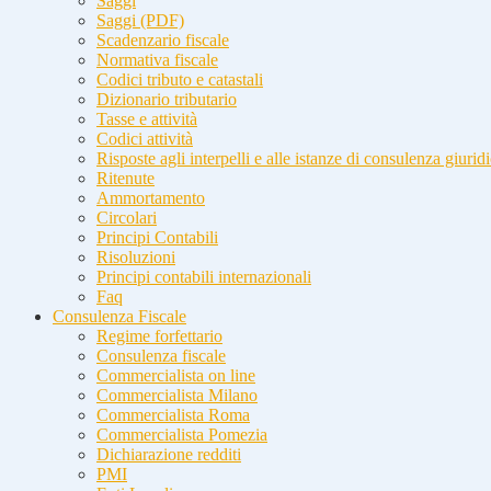
Saggi
Saggi (PDF)
Scadenzario fiscale
Normativa fiscale
Codici tributo e catastali
Dizionario tributario
Tasse e attività
Codici attività
Risposte agli interpelli e alle istanze di consulenza giurid
Ritenute
Ammortamento
Circolari
Principi Contabili
Risoluzioni
Principi contabili internazionali
Faq
Consulenza Fiscale
Regime forfettario
Consulenza fiscale
Commercialista on line
Commercialista Milano
Commercialista Roma
Commercialista Pomezia
Dichiarazione redditi
PMI