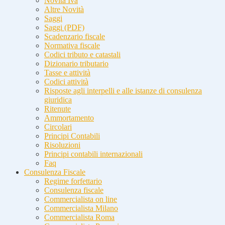
Novità Iva
Altre Novità
Saggi
Saggi (PDF)
Scadenzario fiscale
Normativa fiscale
Codici tributo e catastali
Dizionario tributario
Tasse e attività
Codici attività
Risposte agli interpelli e alle istanze di consulenza
giuridica
Ritenute
Ammortamento
Circolari
Principi Contabili
Risoluzioni
Principi contabili internazionali
Faq
Consulenza Fiscale
Regime forfettario
Consulenza fiscale
Commercialista on line
Commercialista Milano
Commercialista Roma