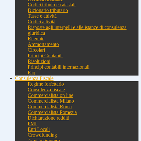
Codici tributo e catastali
Dizionario tributario
Tasse e attività
Codici attività
Risposte agli interpelli e alle istanze di consulenza
giuridica
Ritenute
Ammortamento
Circolari
Principi Contabili
Risoluzioni
Principi contabili internazionali
Faq
Consulenza Fiscale
Regime forfettario
Consulenza fiscale
Commercialista on line
Commercialista Milano
Commercialista Roma
Commercialista Pomezia
Dichiarazione redditi
PMI
Enti Locali
Crowdfunding
Avviare impresa