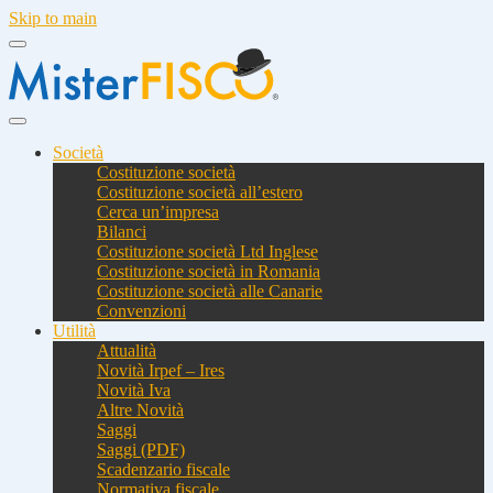
Skip to main
Società
Costituzione società
Costituzione società all’estero
Cerca un’impresa
Bilanci
Costituzione società Ltd Inglese
Costituzione società in Romania
Costituzione società alle Canarie
Convenzioni
Utilità
Attualità
Novità Irpef – Ires
Novità Iva
Altre Novità
Saggi
Saggi (PDF)
Scadenzario fiscale
Normativa fiscale