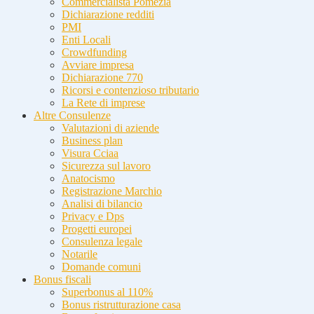
Commercialista Pomezia
Dichiarazione redditi
PMI
Enti Locali
Crowdfunding
Avviare impresa
Dichiarazione 770
Ricorsi e contenzioso tributario
La Rete di imprese
Altre Consulenze
Valutazioni di aziende
Business plan
Visura Cciaa
Sicurezza sul lavoro
Anatocismo
Registrazione Marchio
Analisi di bilancio
Privacy e Dps
Progetti europei
Consulenza legale
Notarile
Domande comuni
Bonus fiscali
Superbonus al 110%
Bonus ristrutturazione casa